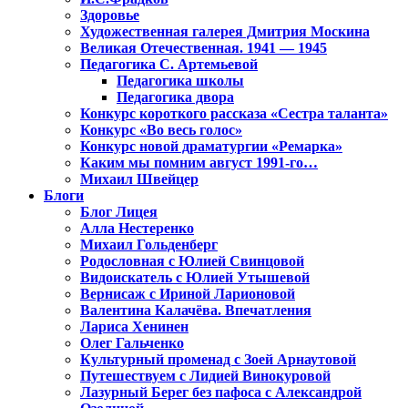
Здоровье
Художественная галерея Дмитрия Москина
Великая Отечественная. 1941 — 1945
Педагогика С. Артемьевой
Педагогика школы
Педагогика двора
Конкурс короткого рассказа «Сестра таланта»
Конкурс «Во весь голос»
Конкурс новой драматургии «Ремарка»
Каким мы помним август 1991-го…
Михаил Швейцер
Блоги
Блог Лицея
Алла Нестеренко
Михаил Гольденберг
Родословная с Юлией Свинцовой
Видоискатель с Юлией Утышевой
Вернисаж с Ириной Ларионовой
Валентина Калачёва. Впечатления
Лариса Хенинен
Олег Гальченко
Культурный променад с Зоей Арнаутовой
Путешествуем с Лидией Винокуровой
Лазурный Берег без пафоса с Александрой