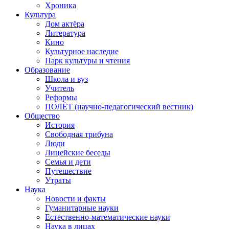
Хроника
Культура
Дом актёра
Литература
Кино
Культурное наследие
Парк культуры и чтения
Образование
Школа и вуз
Учитель
Реформы
ПОЛЁТ (научно-педагогический вестник)
Общество
История
Свободная трибуна
Люди
Лицейские беседы
Семья и дети
Путешествие
Утраты
Наука
Новости и факты
Гуманитарные науки
Естественно-математические науки
Наука в лицах