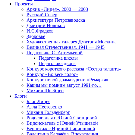
Проекты
Архив «Лицея». 2000 — 2003
Русский Север
Архитектура Петрозаводска
Дмитрий Новиков
И.С.Фрадков
Здоровье
Художественная галерея Дмитрия Москина
Великая Отечественная. 1941 — 1945
Педагогика С. Артемьевой
Педагогика школы
Педагогика двора
Конкурс короткого рассказа «Сестра таланта»
Конкурс «Во весь голос»
Конкурс новой драматургии «Ремарка»
Каким мы помним август 1991-го…
Михаил Швейцер
Блоги
Блог Лицея
Алла Нестеренко
Михаил Гольденберг
Родословная с Юлией Свинцовой
Видоискатель с Юлией Утышевой
Вернисаж с Ириной Ларионовой
Валентина Калачёва. Впечатления