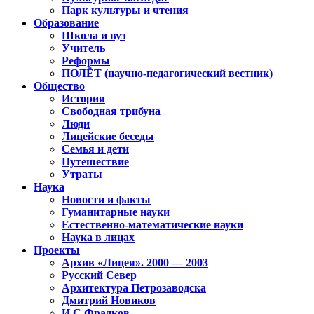
Парк культуры и чтения
Образование
Школа и вуз
Учитель
Реформы
ПОЛЁТ (научно-педагогический вестник)
Общество
История
Свободная трибуна
Люди
Лицейские беседы
Семья и дети
Путешествие
Утраты
Наука
Новости и факты
Гуманитарные науки
Естественно-математические науки
Наука в лицах
Проекты
Архив «Лицея». 2000 — 2003
Русский Север
Архитектура Петрозаводска
Дмитрий Новиков
И.С.Фрадков