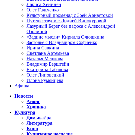
Лариса Хенинен
Олег Гальченко
Культурный променад с Зоей Арнаутовой
Путешествуем с Лидией Винокуровой
Лазурный Берег без пафоса с Александрой
Озолиной
«Задние мысли» Кирилла Олюшкина
Застолье с Владимиром Софиенко
Ирина Савкина
Светлана Артемьева
Наталья Мешкова
Владимир Берштейн
Екатерина Габалова
Олег Липовецкий
Илона Румянцева
Афиша
Новости
Анонс
Хроника
Культура
Дом актёра
Литература
Кино
Культурное наследие