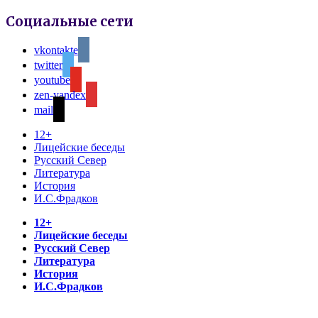
Социальные сети
vkontakte
twitter
youtube
zen-yandex
mail
12+
Лицейские беседы
Русский Север
Литература
История
И.С.Фрадков
12+
Лицейские беседы
Русский Север
Литература
История
И.С.Фрадков