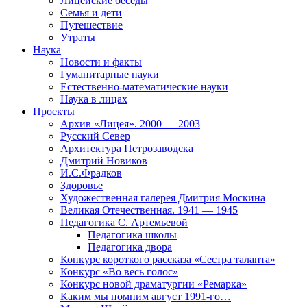
Лицейские беседы
Семья и дети
Путешествие
Утраты
Наука
Новости и факты
Гуманитарные науки
Естественно-математические науки
Наука в лицах
Проекты
Архив «Лицея». 2000 — 2003
Русский Север
Архитектура Петрозаводска
Дмитрий Новиков
И.С.Фрадков
Здоровье
Художественная галерея Дмитрия Москина
Великая Отечественная. 1941 — 1945
Педагогика С. Артемьевой
Педагогика школы
Педагогика двора
Конкурс короткого рассказа «Сестра таланта»
Конкурс «Во весь голос»
Конкурс новой драматургии «Ремарка»
Каким мы помним август 1991-го…