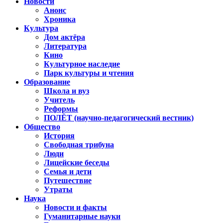
Новости
Анонс
Хроника
Культура
Дом актёра
Литература
Кино
Культурное наследие
Парк культуры и чтения
Образование
Школа и вуз
Учитель
Реформы
ПОЛЁТ (научно-педагогический вестник)
Общество
История
Свободная трибуна
Люди
Лицейские беседы
Семья и дети
Путешествие
Утраты
Наука
Новости и факты
Гуманитарные науки