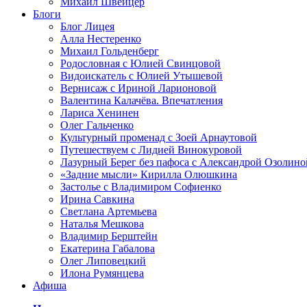
Михаил Швейцер
Блоги
Блог Лицея
Алла Нестеренко
Михаил Гольденберг
Родословная с Юлией Свинцовой
Видоискатель с Юлией Утышевой
Вернисаж с Ириной Ларионовой
Валентина Калачёва. Впечатления
Лариса Хенинен
Олег Гальченко
Культурный променад с Зоей Арнаутовой
Путешествуем с Лидией Винокуровой
Лазурный Берег без пафоса с Александрой Озолино
«Задние мысли» Кирилла Олюшкина
Застолье с Владимиром Софиенко
Ирина Савкина
Светлана Артемьева
Наталья Мешкова
Владимир Берштейн
Екатерина Габалова
Олег Липовецкий
Илона Румянцева
Афиша