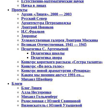
Естественно-математические науки
Наука в лицах
Проекты
Архив «Лицея». 2000 — 2003
Русский Север
Архитектура Петрозаводска
Дмитрий Новиков
И.С.Фрадков
Здоровье
Художественная галерея Дмитрия Москина
Великая Отечественная. 1941 — 1945
Педагогика С. Артемьевой
Педагогика школы
Педагогика двора
Конкурс короткого рассказа «Сестра таланта»
Конкурс «Во весь голос»
Конкурс новой драматургии «Ремарка»
Каким мы помним август 1991-го…
Михаил Швейцер
Блоги
Блог Лицея
Алла Нестеренко
Михаил Гольденберг
Родословная с Юлией Свинцовой
Видоискатель с Юлией Утышевой