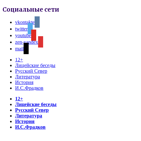
Социальные сети
vkontakte
twitter
youtube
zen-yandex
mail
12+
Лицейские беседы
Русский Север
Литература
История
И.С.Фрадков
12+
Лицейские беседы
Русский Север
Литература
История
И.С.Фрадков