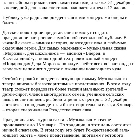
глинтвейном и рождественскими гимнами, а также 31 декабря –
в последний день года спектакль начинается днем в 12 часов.
Публику уже радовали рождественскими концертами оперы и
балета.
Детские новогодние представления помогут создать
праздничное настроение самой юной театральной публике. В
каждой сказке – зимняя история, новогодняя елка и любимые
сказочные герои. Для самых маленьких – музыкальная сказка
«Морозко», для школьников — мюзикл «Вперед, в
Квестландию!», а новогодний театрализованный концерт
«Подарок для Деда Мороза» порадует ребят всех возрастов, да и
взрослым напомнит о детском ожидании новогоднего чуда.
Особой строкой в рождественскую программу Музыкального
театра вписаны благотворительные представления. В этом году
театр сможет порадовать более тысячи маленьких зрителей –
детей-сирот, членов многодетных семей, учеников сельских
школ, воспитанников реабилитационных центров. 22 декабря
состоится городская детская благотворительная елка, а 8 января
– вторая епархиальная Рождественская елка.
Праздничная культурная вахта в Музыкальном театре
продолжится до 13 января. По традиции, в этот день состоится
ночной спектакль. В этом году это будет Рождественский гала-
концерт балета – яркое представление, программу которого