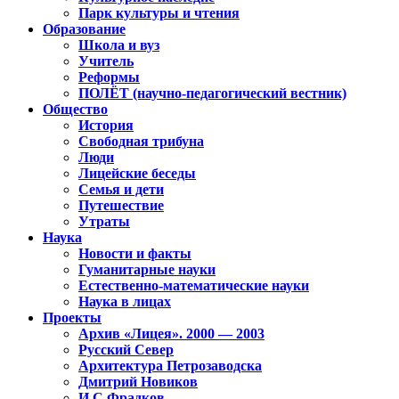
Парк культуры и чтения
Образование
Школа и вуз
Учитель
Реформы
ПОЛЁТ (научно-педагогический вестник)
Общество
История
Свободная трибуна
Люди
Лицейские беседы
Семья и дети
Путешествие
Утраты
Наука
Новости и факты
Гуманитарные науки
Естественно-математические науки
Наука в лицах
Проекты
Архив «Лицея». 2000 — 2003
Русский Север
Архитектура Петрозаводска
Дмитрий Новиков
И.С.Фрадков