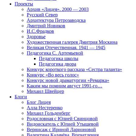
Проекты
Архив «Лицея». 2000 — 2003
Русский Север
Архитектура Петрозаводска
Дмитрий Новиков
И.С.Фрадков
Здоровье
Художественная галерея Дмитрия Москина
Великая Отечественная. 1941 — 1945
Педагогика С. Артемьевой
Педагогика школы
Педагогика двора
Конкурс короткого рассказа «Сестра таланта»
Конкурс «Во весь голос»
Конкурс новой драматургии «Ремарка»
Каким мы помним август 1991-го…
Михаил Швейцер
Блоги
Блог Лицея
Алла Нестеренко
Михаил Гольденберг
Родословная с Юлией Свинцовой
Видоискатель с Юлией Утышевой
Вернисаж с Ириной Ларионовой
Валентина Калачёва. Впечатления