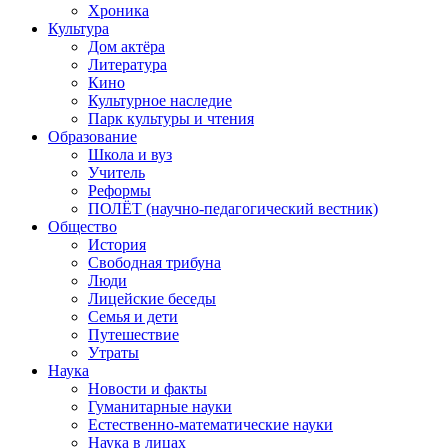
Хроника
Культура
Дом актёра
Литература
Кино
Культурное наследие
Парк культуры и чтения
Образование
Школа и вуз
Учитель
Реформы
ПОЛЁТ (научно-педагогический вестник)
Общество
История
Свободная трибуна
Люди
Лицейские беседы
Семья и дети
Путешествие
Утраты
Наука
Новости и факты
Гуманитарные науки
Естественно-математические науки
Наука в лицах