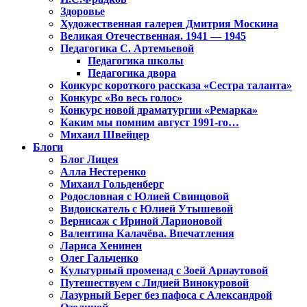
Здоровье
Художественная галерея Дмитрия Москина
Великая Отечественная. 1941 — 1945
Педагогика С. Артемьевой
Педагогика школы
Педагогика двора
Конкурс короткого рассказа «Сестра таланта»
Конкурс «Во весь голос»
Конкурс новой драматургии «Ремарка»
Каким мы помним август 1991-го…
Михаил Швейцер
Блоги
Блог Лицея
Алла Нестеренко
Михаил Гольденберг
Родословная с Юлией Свинцовой
Видоискатель с Юлией Утышевой
Вернисаж с Ириной Ларионовой
Валентина Калачёва. Впечатления
Лариса Хенинен
Олег Гальченко
Культурный променад с Зоей Арнаутовой
Путешествуем с Лидией Винокуровой
Лазурный Берег без пафоса с Александрой