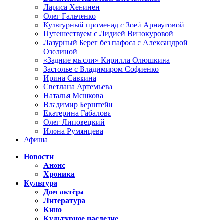
Лариса Хенинен
Олег Гальченко
Культурный променад с Зоей Арнаутовой
Путешествуем с Лидией Винокуровой
Лазурный Берег без пафоса с Александрой
Озолиной
«Задние мысли» Кирилла Олюшкина
Застолье с Владимиром Софиенко
Ирина Савкина
Светлана Артемьева
Наталья Мешкова
Владимир Берштейн
Екатерина Габалова
Олег Липовецкий
Илона Румянцева
Афиша
Новости
Анонс
Хроника
Культура
Дом актёра
Литература
Кино
Культурное наследие