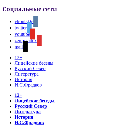
Социальные сети
vkontakte
twitter
youtube
zen-yandex
mail
12+
Лицейские беседы
Русский Север
Литература
История
И.С.Фрадков
12+
Лицейские беседы
Русский Север
Литература
История
И.С.Фрадков