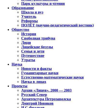
Парк культуры и чтения
Образование
Школа и вуз
Учитель
Реформы
ПОЛЁТ (научно-педагогический вестник)
Общество
История
Свободная трибуна
Люди
Лицейские беседы
Семья и дети
Путешествие
Утраты
Наука
Новости и факты
Гуманитарные науки
Естественно-математические науки
Наука в лицах
Проекты
Архив «Лицея». 2000 — 2003
Русский Север
Архитектура Петрозаводска
Дмитрий Новиков
И.С.Фрадков