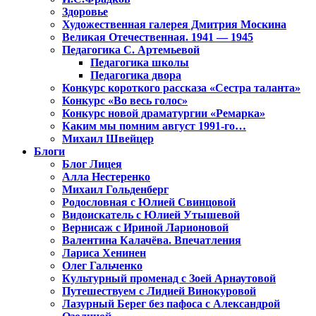
Здоровье
Художественная галерея Дмитрия Москина
Великая Отечественная. 1941 — 1945
Педагогика С. Артемьевой
Педагогика школы
Педагогика двора
Конкурс короткого рассказа «Сестра таланта»
Конкурс «Во весь голос»
Конкурс новой драматургии «Ремарка»
Каким мы помним август 1991-го…
Михаил Швейцер
Блоги
Блог Лицея
Алла Нестеренко
Михаил Гольденберг
Родословная с Юлией Свинцовой
Видоискатель с Юлией Утышевой
Вернисаж с Ириной Ларионовой
Валентина Калачёва. Впечатления
Лариса Хенинен
Олег Гальченко
Культурный променад с Зоей Арнаутовой
Путешествуем с Лидией Винокуровой
Лазурный Берег без пафоса с Александрой