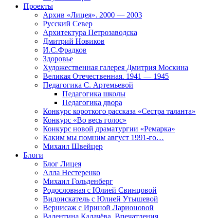
Проекты
Архив «Лицея». 2000 — 2003
Русский Север
Архитектура Петрозаводска
Дмитрий Новиков
И.С.Фрадков
Здоровье
Художественная галерея Дмитрия Москина
Великая Отечественная. 1941 — 1945
Педагогика С. Артемьевой
Педагогика школы
Педагогика двора
Конкурс короткого рассказа «Сестра таланта»
Конкурс «Во весь голос»
Конкурс новой драматургии «Ремарка»
Каким мы помним август 1991-го…
Михаил Швейцер
Блоги
Блог Лицея
Алла Нестеренко
Михаил Гольденберг
Родословная с Юлией Свинцовой
Видоискатель с Юлией Утышевой
Вернисаж с Ириной Ларионовой
Валентина Калачёва. Впечатления