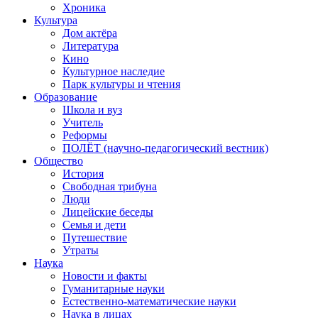
Хроника
Культура
Дом актёра
Литература
Кино
Культурное наследие
Парк культуры и чтения
Образование
Школа и вуз
Учитель
Реформы
ПОЛЁТ (научно-педагогический вестник)
Общество
История
Свободная трибуна
Люди
Лицейские беседы
Семья и дети
Путешествие
Утраты
Наука
Новости и факты
Гуманитарные науки
Естественно-математические науки
Наука в лицах