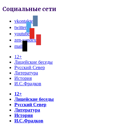
Социальные сети
vkontakte
twitter
youtube
zen-yandex
mail
12+
Лицейские беседы
Русский Север
Литература
История
И.С.Фрадков
12+
Лицейские беседы
Русский Север
Литература
История
И.С.Фрадков