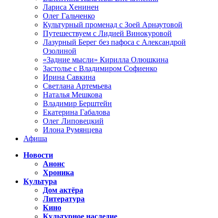
Лариса Хенинен
Олег Гальченко
Культурный променад с Зоей Арнаутовой
Путешествуем с Лидией Винокуровой
Лазурный Берег без пафоса с Александрой
Озолиной
«Задние мысли» Кирилла Олюшкина
Застолье с Владимиром Софиенко
Ирина Савкина
Светлана Артемьева
Наталья Мешкова
Владимир Берштейн
Екатерина Габалова
Олег Липовецкий
Илона Румянцева
Афиша
Новости
Анонс
Хроника
Культура
Дом актёра
Литература
Кино
Культурное наследие