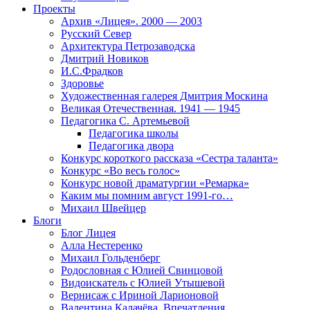
Проекты
Архив «Лицея». 2000 — 2003
Русский Север
Архитектура Петрозаводска
Дмитрий Новиков
И.С.Фрадков
Здоровье
Художественная галерея Дмитрия Москина
Великая Отечественная. 1941 — 1945
Педагогика С. Артемьевой
Педагогика школы
Педагогика двора
Конкурс короткого рассказа «Сестра таланта»
Конкурс «Во весь голос»
Конкурс новой драматургии «Ремарка»
Каким мы помним август 1991-го…
Михаил Швейцер
Блоги
Блог Лицея
Алла Нестеренко
Михаил Гольденберг
Родословная с Юлией Свинцовой
Видоискатель с Юлией Утышевой
Вернисаж с Ириной Ларионовой
Валентина Калачёва. Впечатления