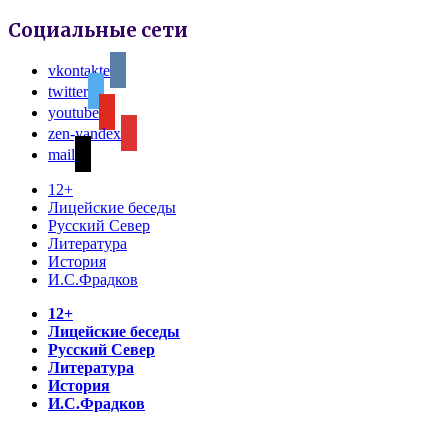
Социальные сети
vkontakte
twitter
youtube
zen-yandex
mail
12+
Лицейские беседы
Русский Север
Литература
История
И.С.Фрадков
12+
Лицейские беседы
Русский Север
Литература
История
И.С.Фрадков