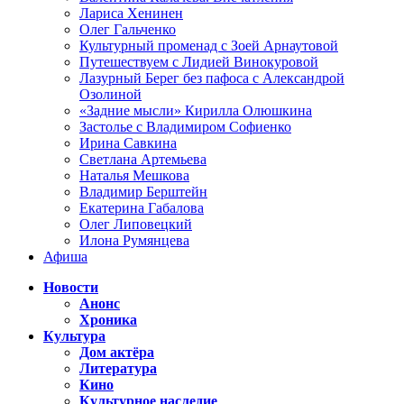
Лариса Хенинен
Олег Гальченко
Культурный променад с Зоей Арнаутовой
Путешествуем с Лидией Винокуровой
Лазурный Берег без пафоса с Александрой
Озолиной
«Задние мысли» Кирилла Олюшкина
Застолье с Владимиром Софиенко
Ирина Савкина
Светлана Артемьева
Наталья Мешкова
Владимир Берштейн
Екатерина Габалова
Олег Липовецкий
Илона Румянцева
Афиша
Новости
Анонс
Хроника
Культура
Дом актёра
Литература
Кино
Культурное наследие