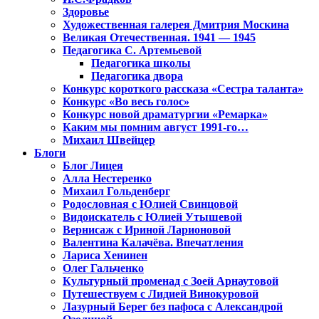
Здоровье
Художественная галерея Дмитрия Москина
Великая Отечественная. 1941 — 1945
Педагогика С. Артемьевой
Педагогика школы
Педагогика двора
Конкурс короткого рассказа «Сестра таланта»
Конкурс «Во весь голос»
Конкурс новой драматургии «Ремарка»
Каким мы помним август 1991-го…
Михаил Швейцер
Блоги
Блог Лицея
Алла Нестеренко
Михаил Гольденберг
Родословная с Юлией Свинцовой
Видоискатель с Юлией Утышевой
Вернисаж с Ириной Ларионовой
Валентина Калачёва. Впечатления
Лариса Хенинен
Олег Гальченко
Культурный променад с Зоей Арнаутовой
Путешествуем с Лидией Винокуровой
Лазурный Берег без пафоса с Александрой