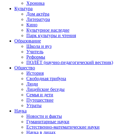
Хроника
Культура
Дом актёра
Литература
Кино
Культурное наследие
Парк культуры и чтения
Образование
Школа и вуз
Учитель
Реформы
ПОЛЁТ (научно-педагогический вестник)
Общество
История
Свободная трибуна
Люди
Лицейские беседы
Семья и дети
Путешествие
Утраты
Наука
Новости и факты
Гуманитарные науки
Естественно-математические науки
Наука в лицах