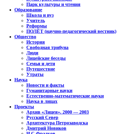
Парк культуры и чтения
Образование
Школа и вуз
Учитель
Реформы
ПОЛЁТ (научно-педагогический вестник)
Общество
История
Свободная трибуна
Люди
Лицейские беседы
Семья и дети
Путешествие
Утраты
Наука
Новости и факты
Гуманитарные науки
Естественно-математические науки
Наука в лицах
Проекты
Архив «Лицея». 2000 — 2003
Русский Север
Архитектура Петрозаводска
Дмитрий Новиков
И.С.Фрадков