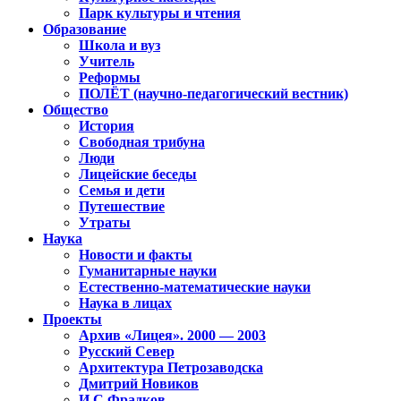
Парк культуры и чтения
Образование
Школа и вуз
Учитель
Реформы
ПОЛЁТ (научно-педагогический вестник)
Общество
История
Свободная трибуна
Люди
Лицейские беседы
Семья и дети
Путешествие
Утраты
Наука
Новости и факты
Гуманитарные науки
Естественно-математические науки
Наука в лицах
Проекты
Архив «Лицея». 2000 — 2003
Русский Север
Архитектура Петрозаводска
Дмитрий Новиков
И.С.Фрадков