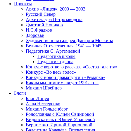
Проекты
Архив «Лицея». 2000 — 2003
Русский Север
Архитектура Петрозаводска
Дмитрий Новиков
И.С.Фрадков
Здоровье
Художественная галерея Дмитрия Москина
Великая Отечественная. 1941 — 1945
Педагогика С. Артемьевой
Педагогика школы
Педагогика двора
Конкурс короткого рассказа «Сестра таланта»
Конкурс «Во весь голос»
Конкурс новой драматургии «Ремарка»
Каким мы помним август 1991-го…
Михаил Швейцер
Блоги
Блог Лицея
Алла Нестеренко
Михаил Гольденберг
Родословная с Юлией Свинцовой
Видоискатель с Юлией Утышевой
Вернисаж с Ириной Ларионовой
Валентина Калачёва. Впечатления