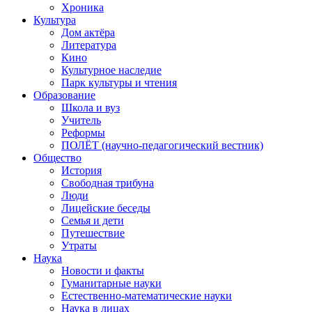
Хроника
Культура
Дом актёра
Литература
Кино
Культурное наследие
Парк культуры и чтения
Образование
Школа и вуз
Учитель
Реформы
ПОЛЁТ (научно-педагогический вестник)
Общество
История
Свободная трибуна
Люди
Лицейские беседы
Семья и дети
Путешествие
Утраты
Наука
Новости и факты
Гуманитарные науки
Естественно-математические науки
Наука в лицах