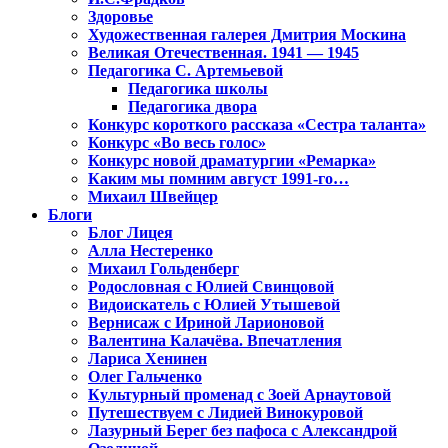
Здоровье
Художественная галерея Дмитрия Москина
Великая Отечественная. 1941 — 1945
Педагогика С. Артемьевой
Педагогика школы
Педагогика двора
Конкурс короткого рассказа «Сестра таланта»
Конкурс «Во весь голос»
Конкурс новой драматургии «Ремарка»
Каким мы помним август 1991-го…
Михаил Швейцер
Блоги
Блог Лицея
Алла Нестеренко
Михаил Гольденберг
Родословная с Юлией Свинцовой
Видоискатель с Юлией Утышевой
Вернисаж с Ириной Ларионовой
Валентина Калачёва. Впечатления
Лариса Хенинен
Олег Гальченко
Культурный променад с Зоей Арнаутовой
Путешествуем с Лидией Винокуровой
Лазурный Берег без пафоса с Александрой