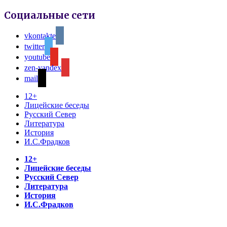
Социальные сети
vkontakte
twitter
youtube
zen-yandex
mail
12+
Лицейские беседы
Русский Север
Литература
История
И.С.Фрадков
12+
Лицейские беседы
Русский Север
Литература
История
И.С.Фрадков