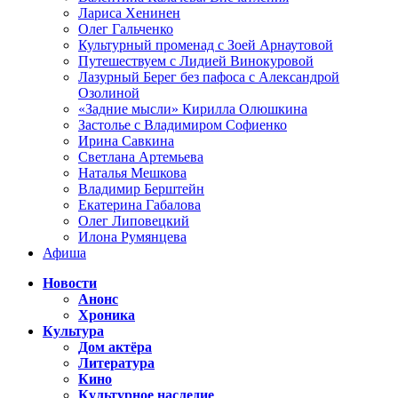
Лариса Хенинен
Олег Гальченко
Культурный променад с Зоей Арнаутовой
Путешествуем с Лидией Винокуровой
Лазурный Берег без пафоса с Александрой
Озолиной
«Задние мысли» Кирилла Олюшкина
Застолье с Владимиром Софиенко
Ирина Савкина
Светлана Артемьева
Наталья Мешкова
Владимир Берштейн
Екатерина Габалова
Олег Липовецкий
Илона Румянцева
Афиша
Новости
Анонс
Хроника
Культура
Дом актёра
Литература
Кино
Культурное наследие