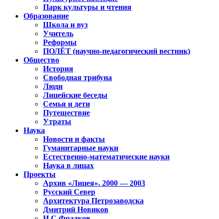
Парк культуры и чтения
Образование
Школа и вуз
Учитель
Реформы
ПОЛЁТ (научно-педагогический вестник)
Общество
История
Свободная трибуна
Люди
Лицейские беседы
Семья и дети
Путешествие
Утраты
Наука
Новости и факты
Гуманитарные науки
Естественно-математические науки
Наука в лицах
Проекты
Архив «Лицея». 2000 — 2003
Русский Север
Архитектура Петрозаводска
Дмитрий Новиков
И.С.Фрадков