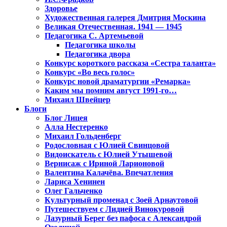
Здоровье
Художественная галерея Дмитрия Москина
Великая Отечественная. 1941 — 1945
Педагогика С. Артемьевой
Педагогика школы
Педагогика двора
Конкурс короткого рассказа «Сестра таланта»
Конкурс «Во весь голос»
Конкурс новой драматургии «Ремарка»
Каким мы помним август 1991-го…
Михаил Швейцер
Блоги
Блог Лицея
Алла Нестеренко
Михаил Гольденберг
Родословная с Юлией Свинцовой
Видоискатель с Юлией Утышевой
Вернисаж с Ириной Ларионовой
Валентина Калачёва. Впечатления
Лариса Хенинен
Олег Гальченко
Культурный променад с Зоей Арнаутовой
Путешествуем с Лидией Винокуровой
Лазурный Берег без пафоса с Александрой