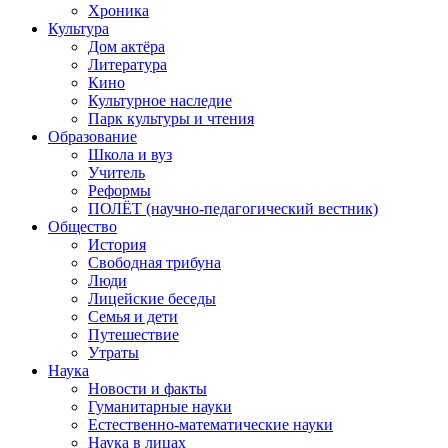
Хроника
Культура
Дом актёра
Литература
Кино
Культурное наследие
Парк культуры и чтения
Образование
Школа и вуз
Учитель
Реформы
ПОЛЁТ (научно-педагогический вестник)
Общество
История
Свободная трибуна
Люди
Лицейские беседы
Семья и дети
Путешествие
Утраты
Наука
Новости и факты
Гуманитарные науки
Естественно-математические науки
Наука в лицах