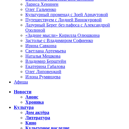
Лариса Хенинен
Олег Гальченко
Культурный променад с Зоей Арнаутовой
Путешествуем с Лидией Винокуровой
Лазурный Берег без пафоса с Александрой
Озолиной
«Задние мысли» Кирилла Олюшкина
Застолье с Владимиром Софиенко
Ирина Савкина
Светлана Артемьева
Наталья Мешкова
Владимир Берштейн
Екатерина Габалова
Олег Липовецкий
Илона Румянцева
Афиша
Новости
Анонс
Хроника
Культура
Дом актёра
Литература
Кино
Культурное наследие