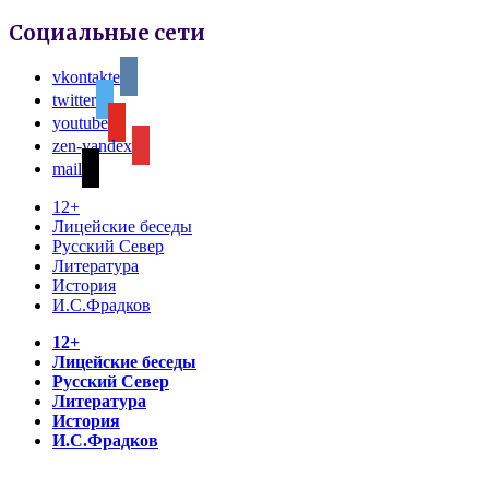
Социальные сети
vkontakte
twitter
youtube
zen-yandex
mail
12+
Лицейские беседы
Русский Север
Литература
История
И.С.Фрадков
12+
Лицейские беседы
Русский Север
Литература
История
И.С.Фрадков