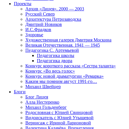
Проекты
Архив «Лицея». 2000 — 2003
Русский Север
Архитектура Петрозаводска
Дмитрий Новиков
И.С.Фрадков
Здоровье
Художественная галерея Дмитрия Москина
Великая Отечественная. 1941 — 1945
Педагогика С. Артемьевой
Педагогика школы
Педагогика двора
Конкурс короткого рассказа «Сестра таланта»
Конкурс «Во весь голос»
Конкурс новой драматургии «Ремарка»
Каким мы помним август 1991-го…
Михаил Швейцер
Блоги
Блог Лицея
Алла Нестеренко
Михаил Гольденберг
Родословная с Юлией Свинцовой
Видоискатель с Юлией Утышевой
Вернисаж с Ириной Ларионовой
Валентина Калачёва. Впечатления