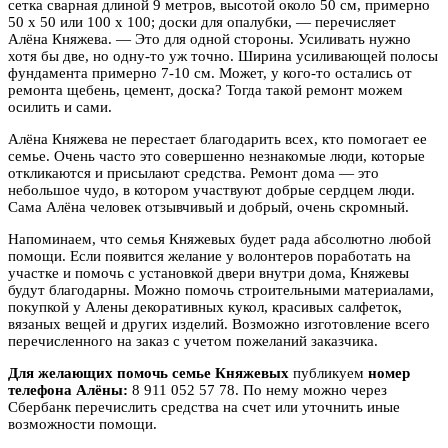
сетка сварная длиной 9 метров, высотой около 50 см, примерно
50 х 50 или 100 х 100; доски для опалубки, — перечисляет
Алёна
Княжева
. — Это для одной стороны. Усиливать нужно
хотя бы две, но одну-то уж точно. Ширина усиливающей полосы
фундамента примерно 7-10 см. Может, у кого-то остались от
ремонта щебень, цемент, доска? Тогда такой ремонт можем
осилить и сами.
Алёна
Княжева
не перестает благодарить всех, кто помогает ее
семье. Очень часто это совершенно незнакомые люди, которые
откликаются и присылают средства. Ремонт дома — это
небольшое чудо, в котором участвуют добрые сердцем люди.
Сама Алёна человек отзывчивый и добрый, очень скромный.
Напоминаем, что семья Княжевых будет рада абсолютно любой
помощи. Если появится желание у волонтеров поработать на
участке и помочь с установкой двери внутри дома, Княжевы
будут благодарны. Можно помочь строительными материалами,
покупкой у Алены декоративных кукол, красивых салфеток,
вязаных вещей и других изделий. Возможно изготовление всего
перечисленного на заказ с учетом пожеланий заказчика.
Для желающих помочь семье
Княжевых
публикуем
номер
телефона Алёны:
8 911 052 57 78. По нему можно через
Сбербанк перечислить средства на счет или уточнить иные
возможности помощи.