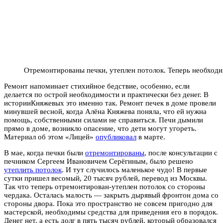
Отремонтированы печки, утеплен потолок. Теперь необхо
Ремонт напоминает стихийное бедствие, особенно, если
делается по острой необходимости и практически без денег. В
истории
Княжевых
это именно так. Ремонт печек в доме провели
минувшей весной, когда Алёна
Княжева
поняла, что ей нужна
помощь, собственными силами не справиться. Печи дымили
прямо в доме, возникло опасение, что дети могут угореть.
Материал об этом «Лицей»
опубликовал
в марте.
В мае, когда печки были
отремонтированы
, после консультации с
печником Сергеем Ивановичем
Серёгиным
, было решено
утеплить потолок
. И тут случилось маленькое чудо! В первые
сутки пришел весомый, 20 тысяч рублей, перевод из Москвы.
Так что теперь отремонтирован-утеплен потолок со стороны
чердака. Осталась малость — закрыть дырявый фронтон дома со
стороны двора. Пока это пространство не совсем пригодно для
мастерской, необходимы средства для приведения его в порядок.
Денег нет, а есть долг в пять тысяч рублей, который образовался