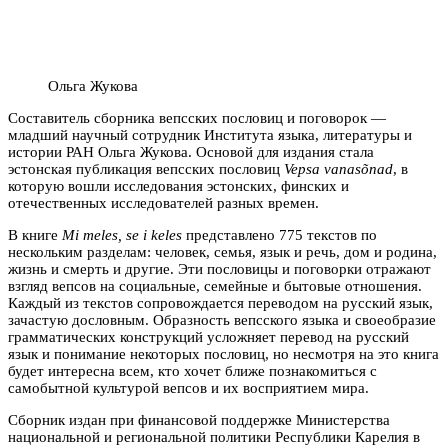
Ольга Жукова
Составитель сборника вепсских пословиц и поговорок
—
младший научный сотрудник Института языка, литературы и
истории РАН Ольга Жукова. Основой для издания стала
эстонская публикация вепсских пословиц
Vepsa vanasõnad
, в
которую вошли исследования эстонских, финских и
отечественных исследователей разных времен.
В книге
Mi meles, se i keles
представлено 775 текстов по
нескольким разделам: человек, семья, язык и речь, дом и родина,
жизнь и смерть и другие. Эти пословицы и поговорки отражают
взгляд вепсов на социальные, семейные и бытовые отношения.
Каждый из текстов сопровождается переводом на русский язык,
зачастую дословным. Образность вепсского языка и своеобразие
грамматических конструкций усложняет перевод на русский
язык и понимание некоторых пословиц, но несмотря на это книга
будет интересна всем, кто хочет ближе познакомиться с
самобытной культурой вепсов и их восприятием мира.
Сборник издан при финансовой поддержке Министерства
национальной и региональной политики Республики Карелия в