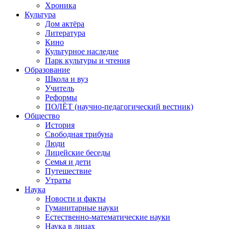
Хроника
Культура
Дом актёра
Литература
Кино
Культурное наследие
Парк культуры и чтения
Образование
Школа и вуз
Учитель
Реформы
ПОЛЁТ (научно-педагогический вестник)
Общество
История
Свободная трибуна
Люди
Лицейские беседы
Семья и дети
Путешествие
Утраты
Наука
Новости и факты
Гуманитарные науки
Естественно-математические науки
Наука в лицах