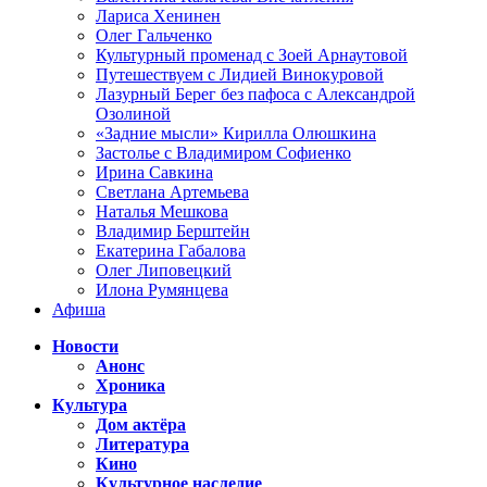
Лариса Хенинен
Олег Гальченко
Культурный променад с Зоей Арнаутовой
Путешествуем с Лидией Винокуровой
Лазурный Берег без пафоса с Александрой
Озолиной
«Задние мысли» Кирилла Олюшкина
Застолье с Владимиром Софиенко
Ирина Савкина
Светлана Артемьева
Наталья Мешкова
Владимир Берштейн
Екатерина Габалова
Олег Липовецкий
Илона Румянцева
Афиша
Новости
Анонс
Хроника
Культура
Дом актёра
Литература
Кино
Культурное наследие