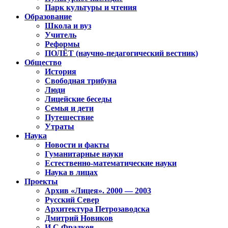
Парк культуры и чтения
Образование
Школа и вуз
Учитель
Реформы
ПОЛЁТ (научно-педагогический вестник)
Общество
История
Свободная трибуна
Люди
Лицейские беседы
Семья и дети
Путешествие
Утраты
Наука
Новости и факты
Гуманитарные науки
Естественно-математические науки
Наука в лицах
Проекты
Архив «Лицея». 2000 — 2003
Русский Север
Архитектура Петрозаводска
Дмитрий Новиков
И.С.Фрадков