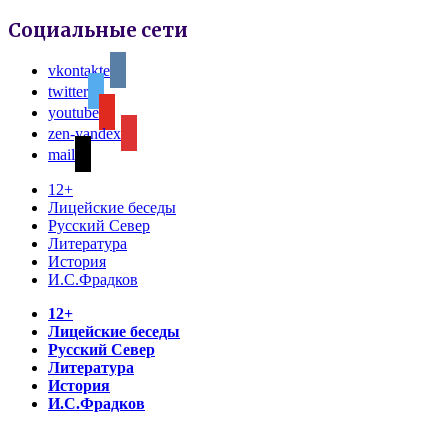
Социальные сети
vkontakte
twitter
youtube
zen-yandex
mail
12+
Лицейские беседы
Русский Север
Литература
История
И.С.Фрадков
12+
Лицейские беседы
Русский Север
Литература
История
И.С.Фрадков