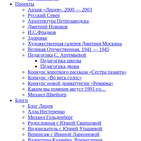
Проекты
Архив «Лицея». 2000 — 2003
Русский Север
Архитектура Петрозаводска
Дмитрий Новиков
И.С.Фрадков
Здоровье
Художественная галерея Дмитрия Москина
Великая Отечественная. 1941 — 1945
Педагогика С. Артемьевой
Педагогика школы
Педагогика двора
Конкурс короткого рассказа «Сестра таланта»
Конкурс «Во весь голос»
Конкурс новой драматургии «Ремарка»
Каким мы помним август 1991-го…
Михаил Швейцер
Блоги
Блог Лицея
Алла Нестеренко
Михаил Гольденберг
Родословная с Юлией Свинцовой
Видоискатель с Юлией Утышевой
Вернисаж с Ириной Ларионовой
Валентина Калачёва. Впечатления