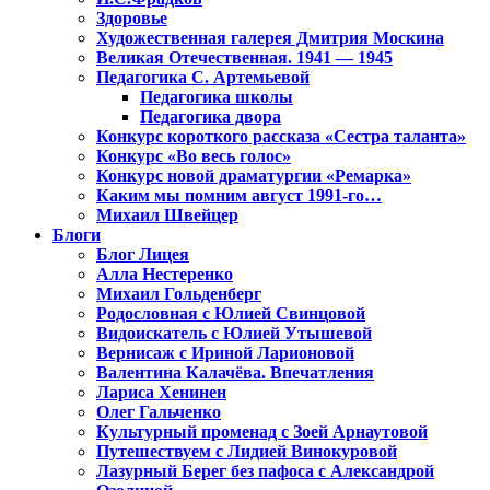
Здоровье
Художественная галерея Дмитрия Москина
Великая Отечественная. 1941 — 1945
Педагогика С. Артемьевой
Педагогика школы
Педагогика двора
Конкурс короткого рассказа «Сестра таланта»
Конкурс «Во весь голос»
Конкурс новой драматургии «Ремарка»
Каким мы помним август 1991-го…
Михаил Швейцер
Блоги
Блог Лицея
Алла Нестеренко
Михаил Гольденберг
Родословная с Юлией Свинцовой
Видоискатель с Юлией Утышевой
Вернисаж с Ириной Ларионовой
Валентина Калачёва. Впечатления
Лариса Хенинен
Олег Гальченко
Культурный променад с Зоей Арнаутовой
Путешествуем с Лидией Винокуровой
Лазурный Берег без пафоса с Александрой