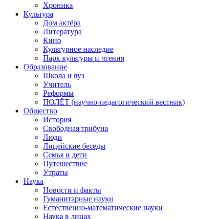
Хроника
Культура
Дом актёра
Литература
Кино
Культурное наследие
Парк культуры и чтения
Образование
Школа и вуз
Учитель
Реформы
ПОЛЁТ (научно-педагогический вестник)
Общество
История
Свободная трибуна
Люди
Лицейские беседы
Семья и дети
Путешествие
Утраты
Наука
Новости и факты
Гуманитарные науки
Естественно-математические науки
Наука в лицах