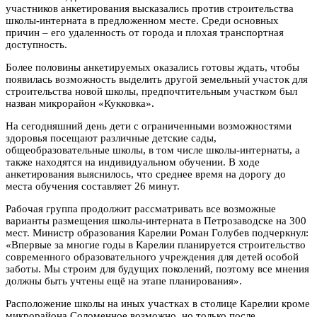
участников анкетирования высказались против строительства
школы-интерната в предложенном месте. Среди основных
причин – его удаленность от города и плохая транспортная
доступность.
Более половины анкетируемых оказались готовы ждать, чтобы
появилась возможность выделить другой земельный участок для
строительства новой школы, предпочтительным участком был
назван микрорайон «Кукковка».
На сегодняшний день дети с ограниченными возможностями
здоровья посещают различные детские сады,
общеобразовательные школы, в том числе школы-интернаты, а
также находятся на индивидуальном обучении. В ходе
анкетирования выяснилось, что среднее время на дорогу до
места обучения составляет 26 минут.
Рабочая группа продолжит рассматривать все возможные
варианты размещения школы-интерната в Петрозаводске на 300
мест. Министр образования Карелии Роман Голубев подчеркнул:
«Впервые за многие годы в Карелии планируется строительство
современного образовательного учреждения для детей особой
заботы. Мы строим для будущих поколений, поэтому все мнения
должны быть учтены ещё на этапе планирования».
Расположение школы на иных участках в столице Карелии кроме
микрорайона Соломенное возможно, но только после