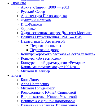
Проекты
Архив «Лицея». 2000 — 2003
Русский Север
Архитектура Петрозаводска
Дмитрий Новиков
И.С.Фрадков
Здоровье
Художественная галерея Дмитрия Москина
Великая Отечественная. 1941 — 1945
Педагогика С. Артемьевой
Педагогика школы
Педагогика двора
Конкурс короткого рассказа «Сестра таланта»
Конкурс «Во весь голос»
Конкурс новой драматургии «Ремарка»
Каким мы помним август 1991-го…
Михаил Швейцер
Блоги
Блог Лицея
Алла Нестеренко
Михаил Гольденберг
Родословная с Юлией Свинцовой
Видоискатель с Юлией Утышевой
Вернисаж с Ириной Ларионовой
Валентина Калачёва. Впечатления