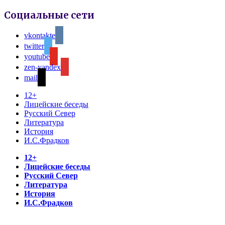
Социальные сети
vkontakte
twitter
youtube
zen-yandex
mail
12+
Лицейские беседы
Русский Север
Литература
История
И.С.Фрадков
12+
Лицейские беседы
Русский Север
Литература
История
И.С.Фрадков