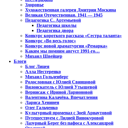
Здоровье
Художественная галерея Дмитрия Москина
Великая Отечественная. 1941 — 1945
Педагогика С. Артемьевой
Педагогика школы
Педагогика двора
Конкурс короткого рассказа «Сестра таланта»
Конкурс «Во весь голос»
Конкурс новой драматургии «Ремарка»
Каким мы помним август 1991-го…
Михаил Швейцер
Блоги
Блог Лицея
Алла Нестеренко
Михаил Гольденберг
Родословная с Юлией Свинцовой
Видоискатель с Юлией Утышевой
Вернисаж с Ириной Ларионовой
Валентина Калачёва. Впечатления
Лариса Хенинен
Олег Гальченко
Культурный променад с Зоей Арнаутовой
Путешествуем с Лидией Винокуровой
Лазурный Берег без пафоса с Александрой