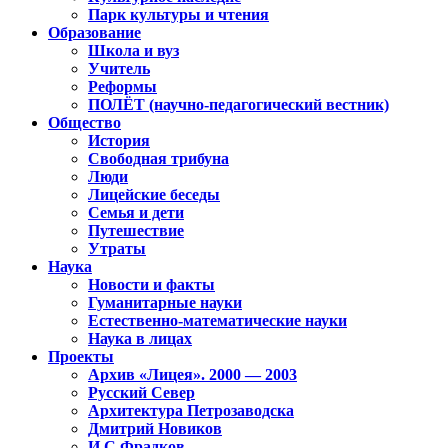
Парк культуры и чтения
Образование
Школа и вуз
Учитель
Реформы
ПОЛЁТ (научно-педагогический вестник)
Общество
История
Свободная трибуна
Люди
Лицейские беседы
Семья и дети
Путешествие
Утраты
Наука
Новости и факты
Гуманитарные науки
Естественно-математические науки
Наука в лицах
Проекты
Архив «Лицея». 2000 — 2003
Русский Север
Архитектура Петрозаводска
Дмитрий Новиков
И.С.Фрадков