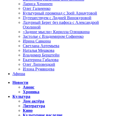
Лариса Хенинен
Олег Гальченко
Культурный променад с Зоей Арнаутовой
Путешествуем с Лидией Винокуровой
Лазурный Берег без пафоса с Александрой
Озолиной
«Задние мысли» Кирилла Олюшкина
Застолье с Владимиром Софиенко
Ирина Савкина
Светлана Артемьева
Наталья Мешкова
Владимир Берштейн
Екатерина Габалова
Олег Липовецкий
Илона Румянцева
Афиша
Новости
Анонс
Хроника
Культура
Дом актёра
Литература
Кино
Культурное наследие