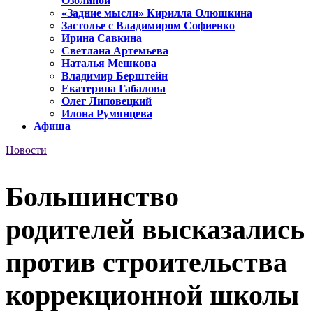
Озолиной
«Задние мысли» Кирилла Олюшкина
Застолье с Владимиром Софиенко
Ирина Савкина
Светлана Артемьева
Наталья Мешкова
Владимир Берштейн
Екатерина Габалова
Олег Липовецкий
Илона Румянцева
Афиша
Новости
Большинство
родителей высказались
против строительства
коррекционной школы