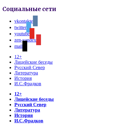
Социальные сети
vkontakte
twitter
youtube
zen-yandex
mail
12+
Лицейские беседы
Русский Север
Литература
История
И.С.Фрадков
12+
Лицейские беседы
Русский Север
Литература
История
И.С.Фрадков