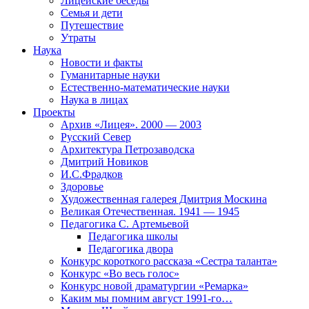
Лицейские беседы
Семья и дети
Путешествие
Утраты
Наука
Новости и факты
Гуманитарные науки
Естественно-математические науки
Наука в лицах
Проекты
Архив «Лицея». 2000 — 2003
Русский Север
Архитектура Петрозаводска
Дмитрий Новиков
И.С.Фрадков
Здоровье
Художественная галерея Дмитрия Москина
Великая Отечественная. 1941 — 1945
Педагогика С. Артемьевой
Педагогика школы
Педагогика двора
Конкурс короткого рассказа «Сестра таланта»
Конкурс «Во весь голос»
Конкурс новой драматургии «Ремарка»
Каким мы помним август 1991-го…