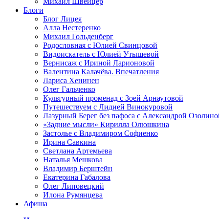
Михаил Швейцер
Блоги
Блог Лицея
Алла Нестеренко
Михаил Гольденберг
Родословная с Юлией Свинцовой
Видоискатель с Юлией Утышевой
Вернисаж с Ириной Ларионовой
Валентина Калачёва. Впечатления
Лариса Хенинен
Олег Гальченко
Культурный променад с Зоей Арнаутовой
Путешествуем с Лидией Винокуровой
Лазурный Берег без пафоса с Александрой Озолино
«Задние мысли» Кирилла Олюшкина
Застолье с Владимиром Софиенко
Ирина Савкина
Светлана Артемьева
Наталья Мешкова
Владимир Берштейн
Екатерина Габалова
Олег Липовецкий
Илона Румянцева
Афиша