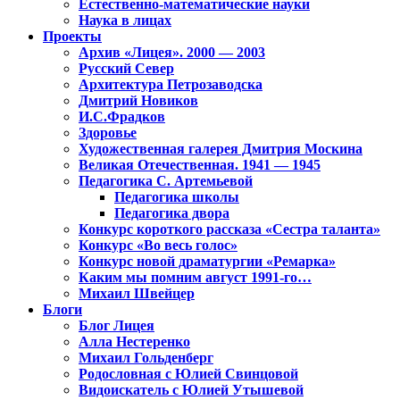
Естественно-математические науки
Наука в лицах
Проекты
Архив «Лицея». 2000 — 2003
Русский Север
Архитектура Петрозаводска
Дмитрий Новиков
И.С.Фрадков
Здоровье
Художественная галерея Дмитрия Москина
Великая Отечественная. 1941 — 1945
Педагогика С. Артемьевой
Педагогика школы
Педагогика двора
Конкурс короткого рассказа «Сестра таланта»
Конкурс «Во весь голос»
Конкурс новой драматургии «Ремарка»
Каким мы помним август 1991-го…
Михаил Швейцер
Блоги
Блог Лицея
Алла Нестеренко
Михаил Гольденберг
Родословная с Юлией Свинцовой
Видоискатель с Юлией Утышевой