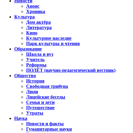
Новости
Анонс
Хроника
Культура
Дом актёра
Литература
Кино
Культурное наследие
Парк культуры и чтения
Образование
Школа и вуз
Учитель
Реформы
ПОЛЁТ (научно-педагогический вестник)
Общество
История
Свободная трибуна
Люди
Лицейские беседы
Семья и дети
Путешествие
Утраты
Наука
Новости и факты
Гуманитарные науки