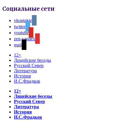
Социальные сети
vkontakte
twitter
youtube
zen-yandex
mail
12+
Лицейские беседы
Русский Север
Литература
История
И.С.Фрадков
12+
Лицейские беседы
Русский Север
Литература
История
И.С.Фрадков