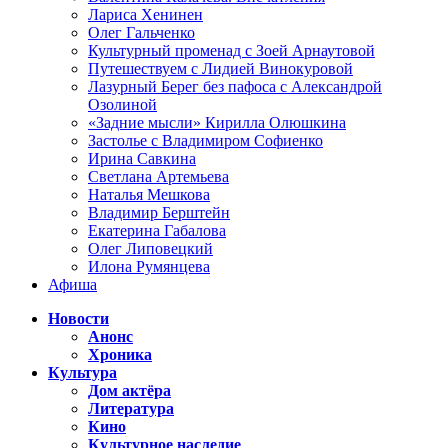
Лариса Хенинен
Олег Гальченко
Культурный променад с Зоей Арнаутовой
Путешествуем с Лидией Винокуровой
Лазурный Берег без пафоса с Александрой
Озолиной
«Задние мысли» Кирилла Олюшкина
Застолье с Владимиром Софиенко
Ирина Савкина
Светлана Артемьева
Наталья Мешкова
Владимир Берштейн
Екатерина Габалова
Олег Липовецкий
Илона Румянцева
Афиша
Новости
Анонс
Хроника
Культура
Дом актёра
Литература
Кино
Культурное наследие