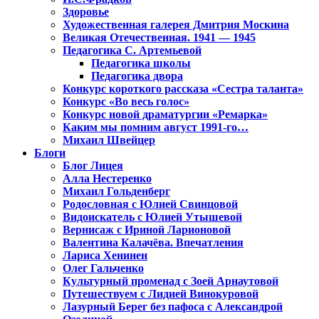
Здоровье
Художественная галерея Дмитрия Москина
Великая Отечественная. 1941 — 1945
Педагогика С. Артемьевой
Педагогика школы
Педагогика двора
Конкурс короткого рассказа «Сестра таланта»
Конкурс «Во весь голос»
Конкурс новой драматургии «Ремарка»
Каким мы помним август 1991-го…
Михаил Швейцер
Блоги
Блог Лицея
Алла Нестеренко
Михаил Гольденберг
Родословная с Юлией Свинцовой
Видоискатель с Юлией Утышевой
Вернисаж с Ириной Ларионовой
Валентина Калачёва. Впечатления
Лариса Хенинен
Олег Гальченко
Культурный променад с Зоей Арнаутовой
Путешествуем с Лидией Винокуровой
Лазурный Берег без пафоса с Александрой