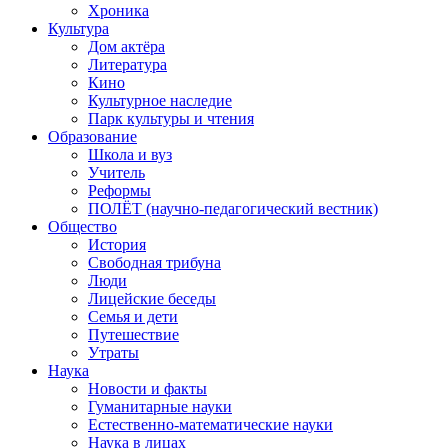
Хроника
Культура
Дом актёра
Литература
Кино
Культурное наследие
Парк культуры и чтения
Образование
Школа и вуз
Учитель
Реформы
ПОЛЁТ (научно-педагогический вестник)
Общество
История
Свободная трибуна
Люди
Лицейские беседы
Семья и дети
Путешествие
Утраты
Наука
Новости и факты
Гуманитарные науки
Естественно-математические науки
Наука в лицах