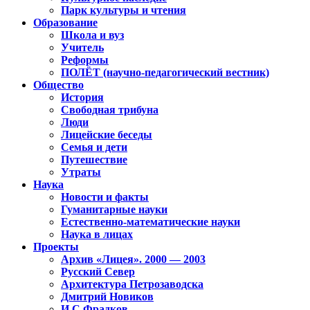
Парк культуры и чтения
Образование
Школа и вуз
Учитель
Реформы
ПОЛЁТ (научно-педагогический вестник)
Общество
История
Свободная трибуна
Люди
Лицейские беседы
Семья и дети
Путешествие
Утраты
Наука
Новости и факты
Гуманитарные науки
Естественно-математические науки
Наука в лицах
Проекты
Архив «Лицея». 2000 — 2003
Русский Север
Архитектура Петрозаводска
Дмитрий Новиков
И.С.Фрадков