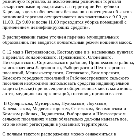
розничную торговлю, за исключением розничной торговли
лекарственными препаратами, на территории Республики
Карелия, в целях обеспечения безопасного посещения объектов
розничной торговли осуществляется исключительно с 9.00 до
11.00. До 9.00 и после 11.00 проводится уборка помещений с
применением дезинфицирующих средств».
В распоряжении также уточнен перечень муниципальных
образований, где вводится обязательный режим ношения масок.
С 12 мая в Петрозаводске, Костомукше и в населенных пунктах
в пределах Кондопожского, Пряжинского, Олонецкого,
Питкярантского, Сортавальского районов, Прионежского района,
за исключением Ладвинского, Рыборецкого и Шелтозерского
поселений, Медвежьегорского, Сегежского, Беломорского,
Кемского городских поселений и Рабочеостровского сельского
поселения необходимо использовать средства индивидуальной
защиты (маски) при посещении общественных мест: магазинов,
аптек, медицинских организаций, гостиниц, органов власти.
В Суоярвском, Муезерском, Пудожском, Лоухском,
Калевальском, Медвежьегорском, Сегежском, Беломорском и
Кемском районах, Ладвинском, Рыборецком и Шелтозерском
сельских поселениях маски обязательно должны надевать все,
кто не имеет регистрации в указанных территориях.
С полным текстом распоряжения можно ознакомиться в