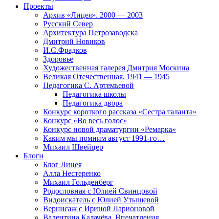
Проекты
Архив «Лицея». 2000 — 2003
Русский Север
Архитектура Петрозаводска
Дмитрий Новиков
И.С.Фрадков
Здоровье
Художественная галерея Дмитрия Москина
Великая Отечественная. 1941 — 1945
Педагогика С. Артемьевой
Педагогика школы
Педагогика двора
Конкурс короткого рассказа «Сестра таланта»
Конкурс «Во весь голос»
Конкурс новой драматургии «Ремарка»
Каким мы помним август 1991-го…
Михаил Швейцер
Блоги
Блог Лицея
Алла Нестеренко
Михаил Гольденберг
Родословная с Юлией Свинцовой
Видоискатель с Юлией Утышевой
Вернисаж с Ириной Ларионовой
Валентина Калачёва. Впечатления