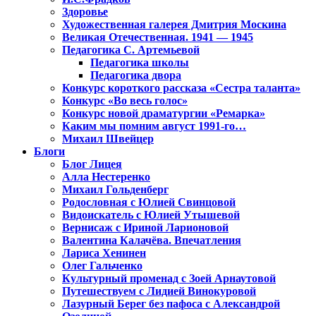
Здоровье
Художественная галерея Дмитрия Москина
Великая Отечественная. 1941 — 1945
Педагогика С. Артемьевой
Педагогика школы
Педагогика двора
Конкурс короткого рассказа «Сестра таланта»
Конкурс «Во весь голос»
Конкурс новой драматургии «Ремарка»
Каким мы помним август 1991-го…
Михаил Швейцер
Блоги
Блог Лицея
Алла Нестеренко
Михаил Гольденберг
Родословная с Юлией Свинцовой
Видоискатель с Юлией Утышевой
Вернисаж с Ириной Ларионовой
Валентина Калачёва. Впечатления
Лариса Хенинен
Олег Гальченко
Культурный променад с Зоей Арнаутовой
Путешествуем с Лидией Винокуровой
Лазурный Берег без пафоса с Александрой