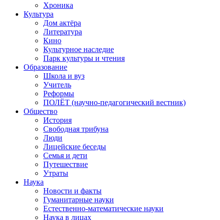
Хроника
Культура
Дом актёра
Литература
Кино
Культурное наследие
Парк культуры и чтения
Образование
Школа и вуз
Учитель
Реформы
ПОЛЁТ (научно-педагогический вестник)
Общество
История
Свободная трибуна
Люди
Лицейские беседы
Семья и дети
Путешествие
Утраты
Наука
Новости и факты
Гуманитарные науки
Естественно-математические науки
Наука в лицах