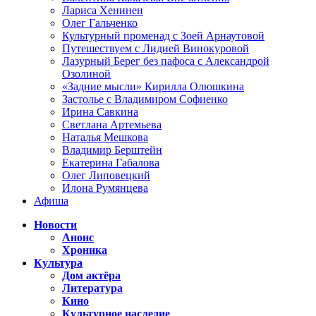
Лариса Хенинен
Олег Гальченко
Культурный променад с Зоей Арнаутовой
Путешествуем с Лидией Винокуровой
Лазурный Берег без пафоса с Александрой
Озолиной
«Задние мысли» Кирилла Олюшкина
Застолье с Владимиром Софиенко
Ирина Савкина
Светлана Артемьева
Наталья Мешкова
Владимир Берштейн
Екатерина Габалова
Олег Липовецкий
Илона Румянцева
Афиша
Новости
Анонс
Хроника
Культура
Дом актёра
Литература
Кино
Культурное наследие