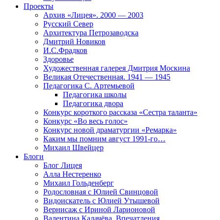
Проекты
Архив «Лицея». 2000 — 2003
Русский Север
Архитектура Петрозаводска
Дмитрий Новиков
И.С.Фрадков
Здоровье
Художественная галерея Дмитрия Москина
Великая Отечественная. 1941 — 1945
Педагогика С. Артемьевой
Педагогика школы
Педагогика двора
Конкурс короткого рассказа «Сестра таланта»
Конкурс «Во весь голос»
Конкурс новой драматургии «Ремарка»
Каким мы помним август 1991-го…
Михаил Швейцер
Блоги
Блог Лицея
Алла Нестеренко
Михаил Гольденберг
Родословная с Юлией Свинцовой
Видоискатель с Юлией Утышевой
Вернисаж с Ириной Ларионовой
Валентина Калачёва. Впечатления