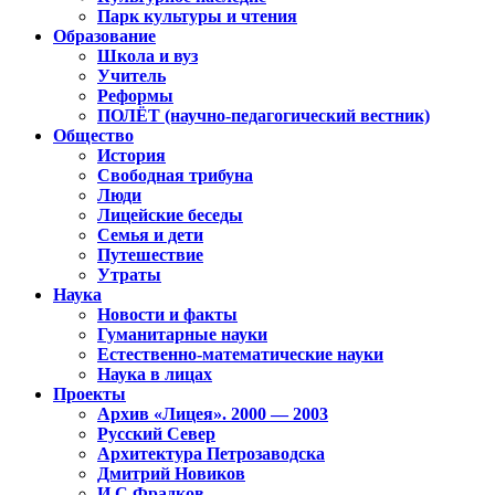
Парк культуры и чтения
Образование
Школа и вуз
Учитель
Реформы
ПОЛЁТ (научно-педагогический вестник)
Общество
История
Свободная трибуна
Люди
Лицейские беседы
Семья и дети
Путешествие
Утраты
Наука
Новости и факты
Гуманитарные науки
Естественно-математические науки
Наука в лицах
Проекты
Архив «Лицея». 2000 — 2003
Русский Север
Архитектура Петрозаводска
Дмитрий Новиков
И.С.Фрадков