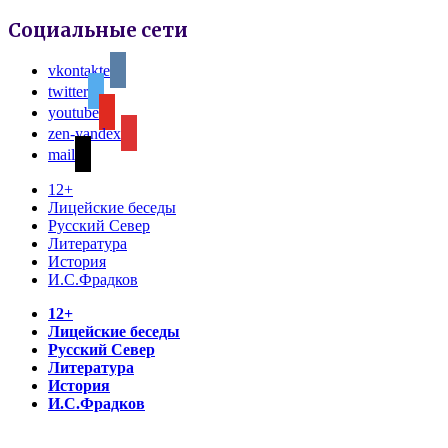
Социальные сети
vkontakte
twitter
youtube
zen-yandex
mail
12+
Лицейские беседы
Русский Север
Литература
История
И.С.Фрадков
12+
Лицейские беседы
Русский Север
Литература
История
И.С.Фрадков