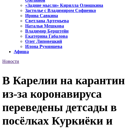
Озолиной
«Задние мысли» Кирилла Олюшкина
Застолье с Владимиром Софиенко
Ирина Савкина
Светлана Артемьева
Наталья Мешкова
Владимир Берштейн
Екатерина Габалова
Олег Липовецкий
Илона Румянцева
Афиша
Новости
В Карелии на карантин
из-за коронавируса
переведены детсады в
посёлках Куркиёки и