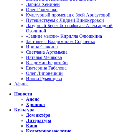
Лариса Хенинен
Олег Гальченко
Культурный променад с Зоей Арнаутовой
Путешествуем с Лидией Винокуровой
Лазурный Берег без пафоса с Александрой
Озолиной
«Задние мысли» Кирилла Олюшкина
Застолье с Владимиром Софиенко
Ирина Савкина
Светлана Артемьева
Наталья Мешкова
Владимир Берштейн
Екатерина Габалова
Олег Липовецкий
Илона Румянцева
Афиша
Новости
Анонс
Хроника
Культура
Дом актёра
Литература
Кино
Культурное наследие