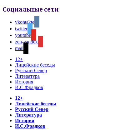
Социальные сети
vkontakte
twitter
youtube
zen-yandex
mail
12+
Лицейские беседы
Русский Север
Литература
История
И.С.Фрадков
12+
Лицейские беседы
Русский Север
Литература
История
И.С.Фрадков