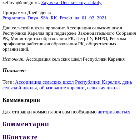
zeflova@onego.ru.
Zayavka_Den_selskoy_shkoly
Программа Дней здесь:
Programma_Dnya_SSh_RK_Proekt_na_01_02_2021
Дни сельской школы проводит Ассоциация сельских школ
Республики Карелия при поддержке Законодательного Собрания
РК, Министерства образования РК, ПетрГУ, КИРО, Рескома
профсоюза работников образования РК, общественных
организаций.
Источник:
Ассоциация сельских школ Республики Карелия
Похожее
Теги:
Ассоциация сельских школ Республики Карелия
,
день
сельской школы
,
образование карелии
,
сельская школа
Комментарии
Для отправки комментария вам необходимо
авторизоваться
.
Комментарии
ВКонтакте