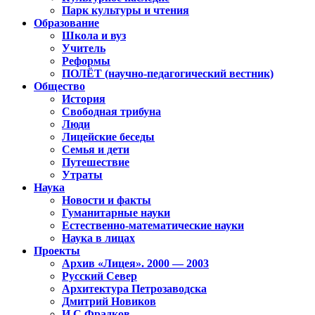
Парк культуры и чтения
Образование
Школа и вуз
Учитель
Реформы
ПОЛЁТ (научно-педагогический вестник)
Общество
История
Свободная трибуна
Люди
Лицейские беседы
Семья и дети
Путешествие
Утраты
Наука
Новости и факты
Гуманитарные науки
Естественно-математические науки
Наука в лицах
Проекты
Архив «Лицея». 2000 — 2003
Русский Север
Архитектура Петрозаводска
Дмитрий Новиков
И.С.Фрадков