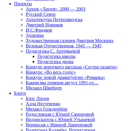
Проекты
Архив «Лицея». 2000 — 2003
Русский Север
Архитектура Петрозаводска
Дмитрий Новиков
И.С.Фрадков
Здоровье
Художественная галерея Дмитрия Москина
Великая Отечественная. 1941 — 1945
Педагогика С. Артемьевой
Педагогика школы
Педагогика двора
Конкурс короткого рассказа «Сестра таланта»
Конкурс «Во весь голос»
Конкурс новой драматургии «Ремарка»
Каким мы помним август 1991-го…
Михаил Швейцер
Блоги
Блог Лицея
Алла Нестеренко
Михаил Гольденберг
Родословная с Юлией Свинцовой
Видоискатель с Юлией Утышевой
Вернисаж с Ириной Ларионовой
Валентина Калачёва. Впечатления