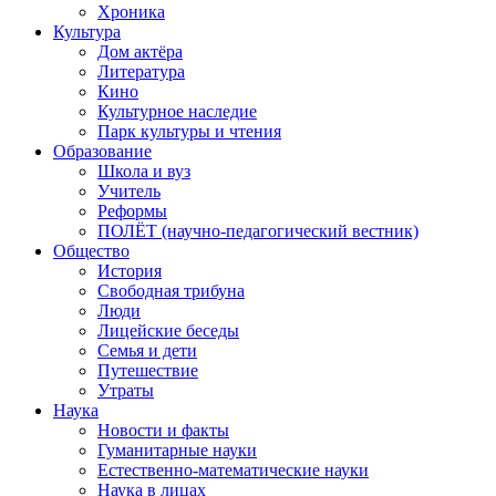
Хроника
Культура
Дом актёра
Литература
Кино
Культурное наследие
Парк культуры и чтения
Образование
Школа и вуз
Учитель
Реформы
ПОЛЁТ (научно-педагогический вестник)
Общество
История
Свободная трибуна
Люди
Лицейские беседы
Семья и дети
Путешествие
Утраты
Наука
Новости и факты
Гуманитарные науки
Естественно-математические науки
Наука в лицах