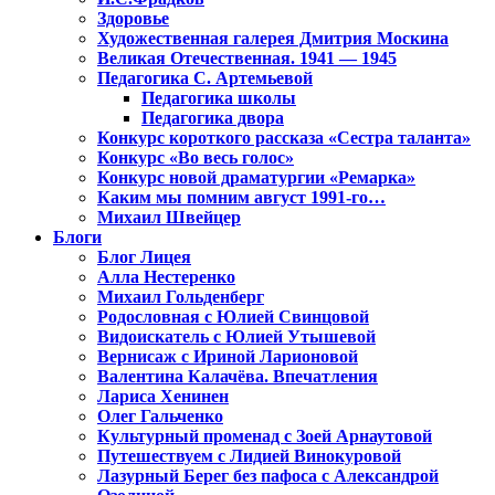
Здоровье
Художественная галерея Дмитрия Москина
Великая Отечественная. 1941 — 1945
Педагогика С. Артемьевой
Педагогика школы
Педагогика двора
Конкурс короткого рассказа «Сестра таланта»
Конкурс «Во весь голос»
Конкурс новой драматургии «Ремарка»
Каким мы помним август 1991-го…
Михаил Швейцер
Блоги
Блог Лицея
Алла Нестеренко
Михаил Гольденберг
Родословная с Юлией Свинцовой
Видоискатель с Юлией Утышевой
Вернисаж с Ириной Ларионовой
Валентина Калачёва. Впечатления
Лариса Хенинен
Олег Гальченко
Культурный променад с Зоей Арнаутовой
Путешествуем с Лидией Винокуровой
Лазурный Берег без пафоса с Александрой