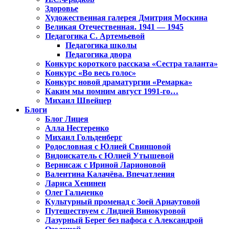
Здоровье
Художественная галерея Дмитрия Москина
Великая Отечественная. 1941 — 1945
Педагогика С. Артемьевой
Педагогика школы
Педагогика двора
Конкурс короткого рассказа «Сестра таланта»
Конкурс «Во весь голос»
Конкурс новой драматургии «Ремарка»
Каким мы помним август 1991-го…
Михаил Швейцер
Блоги
Блог Лицея
Алла Нестеренко
Михаил Гольденберг
Родословная с Юлией Свинцовой
Видоискатель с Юлией Утышевой
Вернисаж с Ириной Ларионовой
Валентина Калачёва. Впечатления
Лариса Хенинен
Олег Гальченко
Культурный променад с Зоей Арнаутовой
Путешествуем с Лидией Винокуровой
Лазурный Берег без пафоса с Александрой