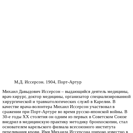
М.Д. Иссерсон. 1904, Порт-Артур
Михаил Давыдович Иссерсон – выдающийся деятель медицины,
врач-хирург, доктор медицины, организатор специализированной
хирургической и травматологических служб в Карелии. В
качестве врача-волонтера Михаил Иссерсон участвовал в
сражении при Порт-Артуре во время русско-японской войны. В
30-е годы XX столетия он одним из первых в Советском Союзе
внедрил в медицинскую практику методику бронхоскопии, стал
основателем карельского филиала всесоюзного института
переливания крови. Имя Михаила Иссерсона широко известно в