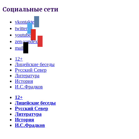
Социальные сети
vkontakte
twitter
youtube
zen-yandex
mail
12+
Лицейские беседы
Русский Север
Литература
История
И.С.Фрадков
12+
Лицейские беседы
Русский Север
Литература
История
И.С.Фрадков