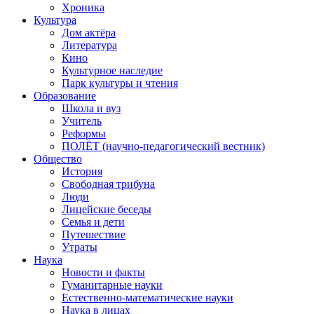
Хроника
Культура
Дом актёра
Литература
Кино
Культурное наследие
Парк культуры и чтения
Образование
Школа и вуз
Учитель
Реформы
ПОЛЁТ (научно-педагогический вестник)
Общество
История
Свободная трибуна
Люди
Лицейские беседы
Семья и дети
Путешествие
Утраты
Наука
Новости и факты
Гуманитарные науки
Естественно-математические науки
Наука в лицах