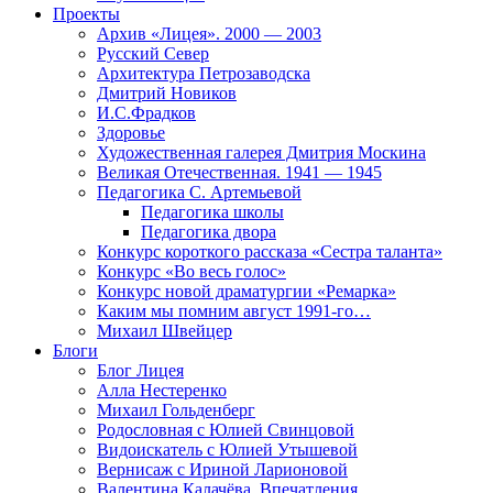
Проекты
Архив «Лицея». 2000 — 2003
Русский Север
Архитектура Петрозаводска
Дмитрий Новиков
И.С.Фрадков
Здоровье
Художественная галерея Дмитрия Москина
Великая Отечественная. 1941 — 1945
Педагогика С. Артемьевой
Педагогика школы
Педагогика двора
Конкурс короткого рассказа «Сестра таланта»
Конкурс «Во весь голос»
Конкурс новой драматургии «Ремарка»
Каким мы помним август 1991-го…
Михаил Швейцер
Блоги
Блог Лицея
Алла Нестеренко
Михаил Гольденберг
Родословная с Юлией Свинцовой
Видоискатель с Юлией Утышевой
Вернисаж с Ириной Ларионовой
Валентина Калачёва. Впечатления