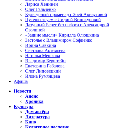
Лариса Хенинен
Олег Гальченко
Культурный променад с Зоей Арнаутовой
Путешествуем с Лидией Винокуровой
Лазурный Берег без пафоса с Александрой
Озолиной
«Задние мысли» Кирилла Олюшкина
Застолье с Владимиром Софиенко
Ирина Савкина
Светлана Артемьева
Наталья Мешкова
Владимир Берштейн
Екатерина Габалова
Олег Липовецкий
Илона Румянцева
Афиша
Новости
Анонс
Хроника
Культура
Дом актёра
Литература
Кино
Культурное наследие