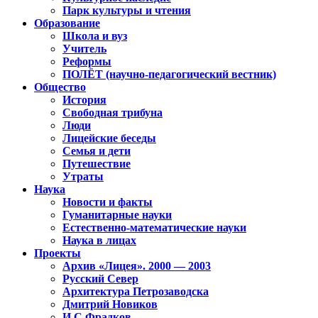
Парк культуры и чтения
Образование
Школа и вуз
Учитель
Реформы
ПОЛЁТ (научно-педагогический вестник)
Общество
История
Свободная трибуна
Люди
Лицейские беседы
Семья и дети
Путешествие
Утраты
Наука
Новости и факты
Гуманитарные науки
Естественно-математические науки
Наука в лицах
Проекты
Архив «Лицея». 2000 — 2003
Русский Север
Архитектура Петрозаводска
Дмитрий Новиков
И.С.Фрадков