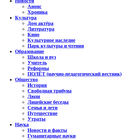
Новости
Анонс
Хроника
Культура
Дом актёра
Литература
Кино
Культурное наследие
Парк культуры и чтения
Образование
Школа и вуз
Учитель
Реформы
ПОЛЁТ (научно-педагогический вестник)
Общество
История
Свободная трибуна
Люди
Лицейские беседы
Семья и дети
Путешествие
Утраты
Наука
Новости и факты
Гуманитарные науки