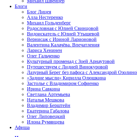
Михаил Швейцер
Блоги
Блог Лицея
Алла Нестеренко
Михаил Гольденберг
Родословная с Юлией Свинцовой
Видоискатель с Юлией Утышевой
Вернисаж с Ириной Ларионовой
Валентина Калачёва. Впечатления
Лариса Хенинен
Олег Гальченко
Культурный променад с Зоей Арнаутовой
Путешествуем с Лидией Винокуровой
Лазурный Берег без пафоса с Александрой Озолино
«Задние мысли» Кирилла Олюшкина
Застолье с Владимиром Софиенко
Ирина Савкина
Светлана Артемьева
Наталья Мешкова
Владимир Берштейн
Екатерина Габалова
Олег Липовецкий
Илона Румянцева
Афиша