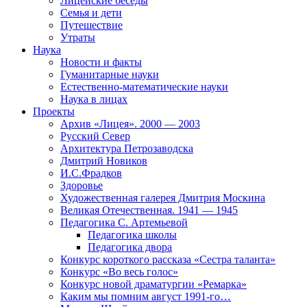
Лицейские беседы
Семья и дети
Путешествие
Утраты
Наука
Новости и факты
Гуманитарные науки
Естественно-математические науки
Наука в лицах
Проекты
Архив «Лицея». 2000 — 2003
Русский Север
Архитектура Петрозаводска
Дмитрий Новиков
И.С.Фрадков
Здоровье
Художественная галерея Дмитрия Москина
Великая Отечественная. 1941 — 1945
Педагогика С. Артемьевой
Педагогика школы
Педагогика двора
Конкурс короткого рассказа «Сестра таланта»
Конкурс «Во весь голос»
Конкурс новой драматургии «Ремарка»
Каким мы помним август 1991-го…