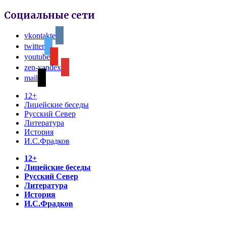
Социальные сети
vkontakte
twitter
youtube
zen-yandex
mail
12+
Лицейские беседы
Русский Север
Литература
История
И.С.Фрадков
12+
Лицейские беседы
Русский Север
Литература
История
И.С.Фрадков