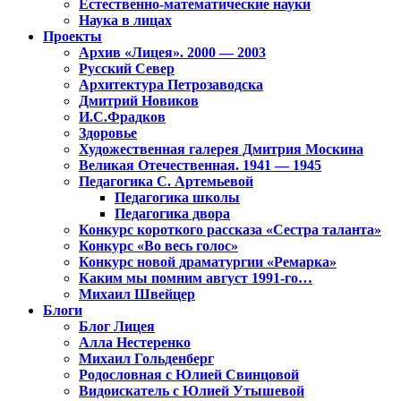
Естественно-математические науки
Наука в лицах
Проекты
Архив «Лицея». 2000 — 2003
Русский Север
Архитектура Петрозаводска
Дмитрий Новиков
И.С.Фрадков
Здоровье
Художественная галерея Дмитрия Москина
Великая Отечественная. 1941 — 1945
Педагогика С. Артемьевой
Педагогика школы
Педагогика двора
Конкурс короткого рассказа «Сестра таланта»
Конкурс «Во весь голос»
Конкурс новой драматургии «Ремарка»
Каким мы помним август 1991-го…
Михаил Швейцер
Блоги
Блог Лицея
Алла Нестеренко
Михаил Гольденберг
Родословная с Юлией Свинцовой
Видоискатель с Юлией Утышевой