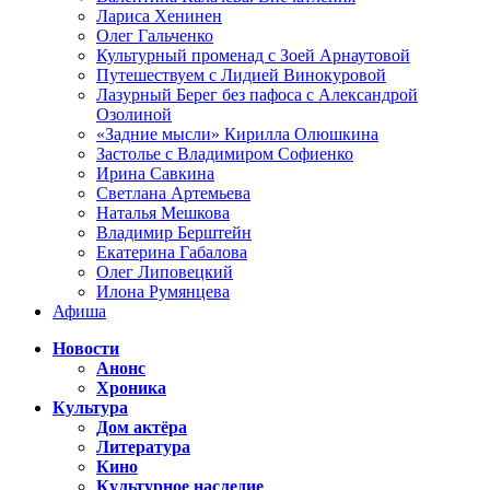
Лариса Хенинен
Олег Гальченко
Культурный променад с Зоей Арнаутовой
Путешествуем с Лидией Винокуровой
Лазурный Берег без пафоса с Александрой
Озолиной
«Задние мысли» Кирилла Олюшкина
Застолье с Владимиром Софиенко
Ирина Савкина
Светлана Артемьева
Наталья Мешкова
Владимир Берштейн
Екатерина Габалова
Олег Липовецкий
Илона Румянцева
Афиша
Новости
Анонс
Хроника
Культура
Дом актёра
Литература
Кино
Культурное наследие