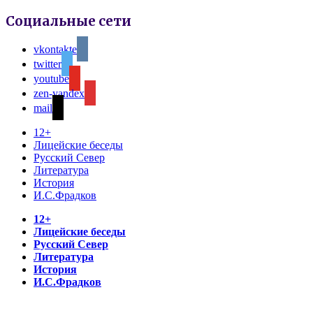
Социальные сети
vkontakte
twitter
youtube
zen-yandex
mail
12+
Лицейские беседы
Русский Север
Литература
История
И.С.Фрадков
12+
Лицейские беседы
Русский Север
Литература
История
И.С.Фрадков