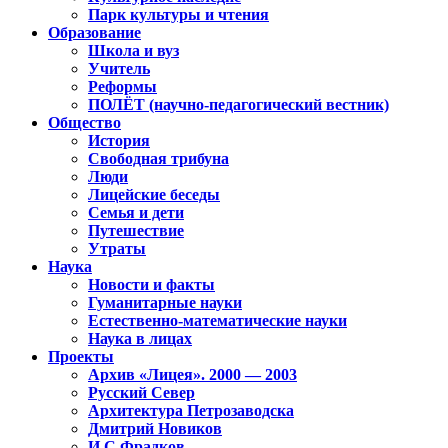
Парк культуры и чтения
Образование
Школа и вуз
Учитель
Реформы
ПОЛЁТ (научно-педагогический вестник)
Общество
История
Свободная трибуна
Люди
Лицейские беседы
Семья и дети
Путешествие
Утраты
Наука
Новости и факты
Гуманитарные науки
Естественно-математические науки
Наука в лицах
Проекты
Архив «Лицея». 2000 — 2003
Русский Север
Архитектура Петрозаводска
Дмитрий Новиков
И.С.Фрадков