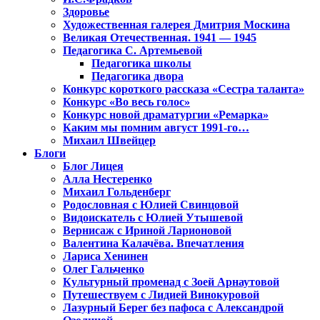
Здоровье
Художественная галерея Дмитрия Москина
Великая Отечественная. 1941 — 1945
Педагогика С. Артемьевой
Педагогика школы
Педагогика двора
Конкурс короткого рассказа «Сестра таланта»
Конкурс «Во весь голос»
Конкурс новой драматургии «Ремарка»
Каким мы помним август 1991-го…
Михаил Швейцер
Блоги
Блог Лицея
Алла Нестеренко
Михаил Гольденберг
Родословная с Юлией Свинцовой
Видоискатель с Юлией Утышевой
Вернисаж с Ириной Ларионовой
Валентина Калачёва. Впечатления
Лариса Хенинен
Олег Гальченко
Культурный променад с Зоей Арнаутовой
Путешествуем с Лидией Винокуровой
Лазурный Берег без пафоса с Александрой