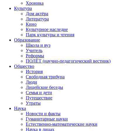
Хроника
Культура
Дом актёра
Литература
Кино
Культурное наследие
Парк культуры и чтения
Образование
Школа и вуз
Учитель
Реформы
ПОЛЁТ (научно-педагогический вестник)
Общество
История
Свободная трибуна
Люди
Лицейские беседы
Семья и дети
Путешествие
Утраты
Наука
Новости и факты
Гуманитарные науки
Естественно-математические науки
Наука в лицах