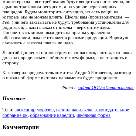
министерства – все требования будут вводиться постепенно, не
административным ресурсом, а на уровне переговорных
площадок. Будем мониторить ситуацию, но есть вещи, на
которые мы не можем влиять. Школы вам (производителям. —
Ред.
) ничего заказывать не будут, требования установлены для
родителей, а ждать заказ от школы – верх оптимизма.
Посоветовать можно выходить на органы управления
образованием, вам не откажут в рекламе продукции. Впрямую
связывать с заказом школы не надо.
Леонтий Донченко с министром не согласился, считая, что школа
должна определиться с общим стилем формы, а не отходить в
сторону.
Как заверил председатель комитета Андрей Рогалевич, разговор
о школьной форме в стенах парламента будет продолжен.
Фото с
сайта ООО «Петростиль»
Похожее
Теги:
александр морозов
,
галина васильева
,
законодательное
собрание рк
,
образование карелии
,
школьная форма
Комментарии