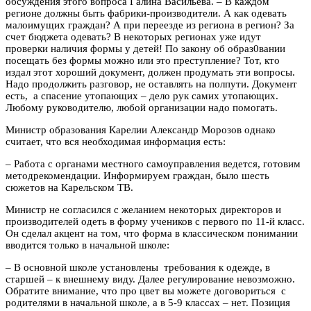
обсуждения этого вопроса Галина Васильева. – В каждом
регионе должны быть фабрики-производители. А как одевать
малоимущих граждан? А при переезде из региона в регион? За
счет бюджета одевать? В некоторых регионах уже идут
проверки наличия формы у детей! По закону об образ0вании
посещать без формы можно или это преступление? Тот, кто
издал этот хороший документ, должен продумать эти вопросы.
Надо продолжить разговор, не оставлять на полпути. Документ
есть, а спасение утопающих – дело рук самих утопающих.
Любому руководителю, любой организации надо помогать.
Министр образования Карелии Александр Морозов однако
считает, что вся необходимая информация есть:
– Работа с органами местного самоуправления ведется, готовим
методрекомендации. Информируем граждан, было шесть
сюжетов на Карельском ТВ.
Министр не согласился с желанием некоторых директоров и
производителей одеть в форму учеников с первого по 11-й класс.
Он сделал акцент на том, что форма в классическом понимании
вводится только в начальной школе:
– В основной школе установлены требования к одежде, в
старшей – к внешнему виду. Далее регулирование невозможно.
Обратите внимание, что про цвет вы можете договориться с
родителями в начальной школе, а в 5-9 классах – нет. Позиция