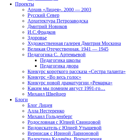
Проекты
Архив «Лицея». 2000 — 2003
Русский Север
Архитектура Петрозаводска
Дмитрий Новиков
И.С.Фрадков
Здоровье
Художественная галерея Дмитрия Москина
Великая Отечественная. 1941 — 1945
Педагогика С. Артемьевой
Педагогика школы
Педагогика двора
Конкурс короткого рассказа «Сестра таланта»
Конкурс «Во весь голос»
Конкурс новой драматургии «Ремарка»
Каким мы помним август 1991-го…
Михаил Швейцер
Блоги
Блог Лицея
Алла Нестеренко
Михаил Гольденберг
Родословная с Юлией Свинцовой
Видоискатель с Юлией Утышевой
Вернисаж с Ириной Ларионовой
Валентина Калачёва. Впечатления