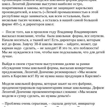
школ. Леонтий Донченко выступил наиболее остро,
покритиковав и законы, которые не защищают карельских
производителей, и власть («Легкой промышленностью в этой
республике надо заниматься, как всем остальным, было
несколько тысяч человек, а осталась в нашей самой большой
фирме 40!»), и директоров школ:
– После того, как в прошлом году Владимир Владимирович
высказал пожелание, чтобы была школьная форма, все опупели.
Начали носиться, а тканей нет! Есть директора школ, которым
всё до фени. Завучу 38-й школы звоню – зайдите, может, где
карман надо сделать, – не заходят! И это те, кто поблизости!
Мы же нуждаемся в том, чтобы нам подсказывали, что для детей
лучше.
Выйдя в своем страстном выступлении далеко за рамки
обсуждения темы школьной формы, высказав конкретные
предложения, Леонтий Донченко резюмировал: «Мы можем
шить в Карелии всё! Ну не нужна наша продукция в Карелии!»
Модели школьной формы, которые шьют на его фабрике,
продемонстрировали парламентариям юные школьницы. Дефиле
Леонтий Донченко прокомментировал словами: «Мы можем
модели и супер сделать, но нужны деньги!»
– Проблема очень серьезная, – сказала депутат, инициатор