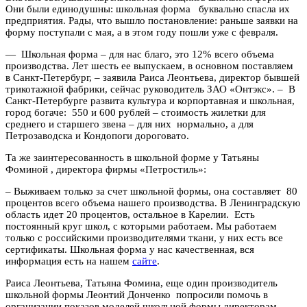
Они были единодушны: школьная форма буквально спасла их
предприятия. Рады, что вышло постановление: раньше заявки на
форму поступали с мая, а в этом году пошли уже с февраля.
— Школьная форма – для нас благо, это 12% всего объема
производства. Лет шесть ее выпускаем, в основном поставляем
в Санкт-Петербург, – заявила Раиса Леонтьева, директор бывшей
трикотажной фабрики, сейчас руководитель ЗАО «Онтэкс». – В
Санкт-Петербурге развита культура и корпортавная и школьная,
город богаче: 550 и 600 рублей – стоимость жилетки для
среднего и старшего звена – для них нормально, а для
Петрозаводска и Кондопоги дороговато.
Та же заинтересованность в школьной форме у Татьяны
Фоминой , директора фирмы «Петростиль»:
– Выживаем только за счет школьной формы, она составляет 80
процентов всего объема нашего производства. В Ленинградскую
область идет 20 процентов, остальное в Карелии. Есть
постоянный круг школ, с которыми работаем. Мы работаем
только с российскими производителями ткани, у них есть все
сертификаты. Школьная форма у нас качественная, вся
информация есть на нашем
сайте
.
Раиса Леонтьева, Татьяна Фомина, еще один производитель
школьной формы Леонтий Донченко попросили помочь в
организации показов моделей школьной формы директорам