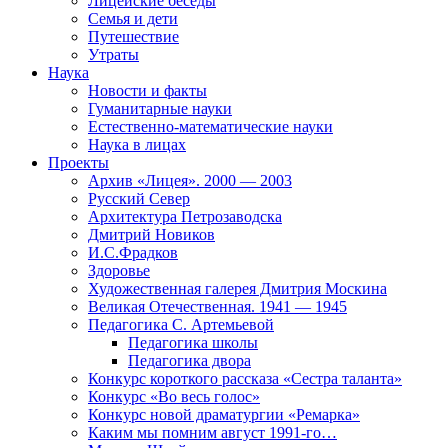
Лицейские беседы
Семья и дети
Путешествие
Утраты
Наука
Новости и факты
Гуманитарные науки
Естественно-математические науки
Наука в лицах
Проекты
Архив «Лицея». 2000 — 2003
Русский Север
Архитектура Петрозаводска
Дмитрий Новиков
И.С.Фрадков
Здоровье
Художественная галерея Дмитрия Москина
Великая Отечественная. 1941 — 1945
Педагогика С. Артемьевой
Педагогика школы
Педагогика двора
Конкурс короткого рассказа «Сестра таланта»
Конкурс «Во весь голос»
Конкурс новой драматургии «Ремарка»
Каким мы помним август 1991-го…