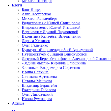
Михаил Швейцер
Блоги
Блог Лицея
Алла Нестеренко
Михаил Гольденберг
Родословная с Юлией Свинцовой
Видоискатель с Юлией Утышевой
Вернисаж с Ириной Ларионовой
Валентина Калачёва. Впечатления
Лариса Хенинен
Олег Гальченко
Культурный променад с Зоей Арнаутовой
Путешествуем с Лидией Винокуровой
Лазурный Берег без пафоса с Александрой Озолино
«Задние мысли» Кирилла Олюшкина
Застолье с Владимиром Софиенко
Ирина Савкина
Светлана Артемьева
Наталья Мешкова
Владимир Берштейн
Екатерина Габалова
Олег Липовецкий
Илона Румянцева
Афиша