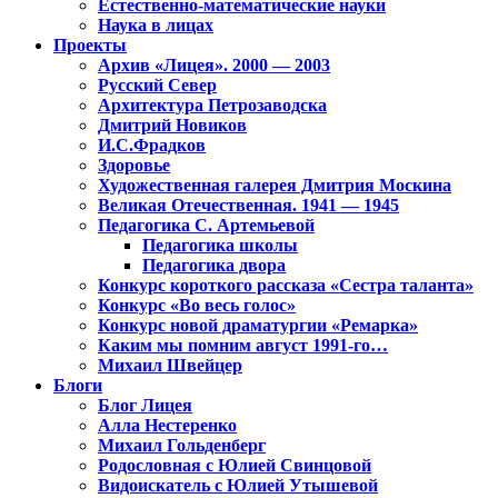
Естественно-математические науки
Наука в лицах
Проекты
Архив «Лицея». 2000 — 2003
Русский Север
Архитектура Петрозаводска
Дмитрий Новиков
И.С.Фрадков
Здоровье
Художественная галерея Дмитрия Москина
Великая Отечественная. 1941 — 1945
Педагогика С. Артемьевой
Педагогика школы
Педагогика двора
Конкурс короткого рассказа «Сестра таланта»
Конкурс «Во весь голос»
Конкурс новой драматургии «Ремарка»
Каким мы помним август 1991-го…
Михаил Швейцер
Блоги
Блог Лицея
Алла Нестеренко
Михаил Гольденберг
Родословная с Юлией Свинцовой
Видоискатель с Юлией Утышевой