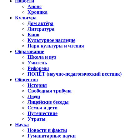
Новости
Анонс
Хроника
Культура
Дом актёра
Литература
Кино
Культурное наследие
Парк культуры и чтения
Образование
Школа и вуз
Учитель
Реформы
ПОЛЁТ (научно-педагогический вестник)
Общество
История
Свободная трибуна
Люди
Лицейские беседы
Семья и дети
Путешествие
Утраты
Наука
Новости и факты
Гуманитарные науки