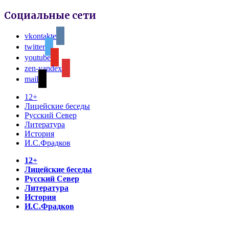
Социальные сети
vkontakte
twitter
youtube
zen-yandex
mail
12+
Лицейские беседы
Русский Север
Литература
История
И.С.Фрадков
12+
Лицейские беседы
Русский Север
Литература
История
И.С.Фрадков