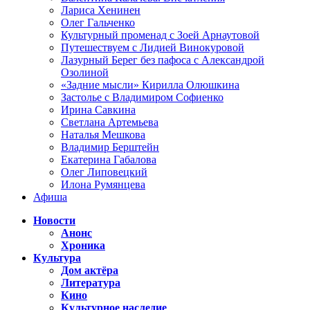
Лариса Хенинен
Олег Гальченко
Культурный променад с Зоей Арнаутовой
Путешествуем с Лидией Винокуровой
Лазурный Берег без пафоса с Александрой
Озолиной
«Задние мысли» Кирилла Олюшкина
Застолье с Владимиром Софиенко
Ирина Савкина
Светлана Артемьева
Наталья Мешкова
Владимир Берштейн
Екатерина Габалова
Олег Липовецкий
Илона Румянцева
Афиша
Новости
Анонс
Хроника
Культура
Дом актёра
Литература
Кино
Культурное наследие