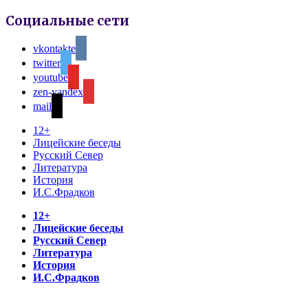
Социальные сети
vkontakte
twitter
youtube
zen-yandex
mail
12+
Лицейские беседы
Русский Север
Литература
История
И.С.Фрадков
12+
Лицейские беседы
Русский Север
Литература
История
И.С.Фрадков