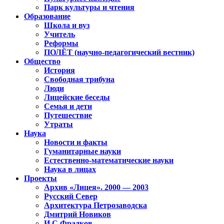
Парк культуры и чтения
Образование
Школа и вуз
Учитель
Реформы
ПОЛЁТ (научно-педагогический вестник)
Общество
История
Свободная трибуна
Люди
Лицейские беседы
Семья и дети
Путешествие
Утраты
Наука
Новости и факты
Гуманитарные науки
Естественно-математические науки
Наука в лицах
Проекты
Архив «Лицея». 2000 — 2003
Русский Север
Архитектура Петрозаводска
Дмитрий Новиков
И.С.Фрадков