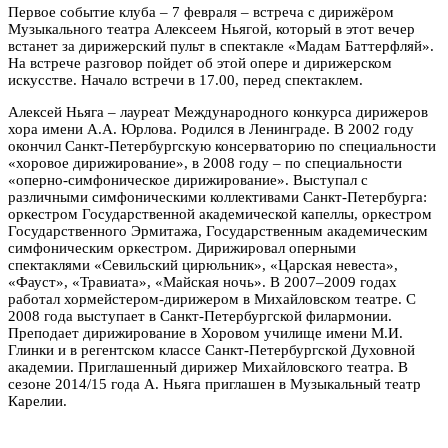
Первое событие клуба – 7 февраля – встреча с дирижёром
Музыкального театра Алексеем Ньягой, который в этот вечер
встанет за дирижерский пульт в спектакле «Мадам Баттерфляй».
На встрече разговор пойдет об этой опере и дирижерском
искусстве. Начало встречи в 17.00, перед спектаклем.
Алексей Ньяга
–
лауреат Международного конкурса дирижеров
хора имени А.А. Юрлова. Родился в Ленинграде. В 2002 году
окончил Санкт-Петербургскую консерваторию по специальности
«хоровое дирижирование», в 2008 году – по специальности
«оперно-симфоническое дирижирование». Выступал с
различными симфоническими коллективами Санкт-Петербурга:
оркестром Государственной академической капеллы, оркестром
Государственного Эрмитажа, Государственным академическим
симфоническим оркестром. Дирижировал оперными
спектаклями «Севильский цирюльник», «Царская невеста»,
«Фауст», «Травиата», «Майская ночь». В 2007–2009 годах
работал хормейстером-дирижером в Михайловском театре. С
2008 года выступает в Санкт-Петербургской филармонии.
Преподает дирижирование в Хоровом училище имени М.И.
Глинки и в регентском классе Санкт-Петербургской Духовной
академии. Приглашенный дирижер Михайловского театра. В
сезоне 2014/15 года А. Ньяга приглашен в Музыкальный театр
Карелии.