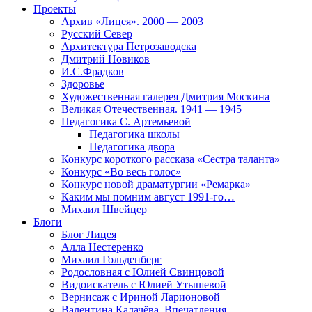
Проекты
Архив «Лицея». 2000 — 2003
Русский Север
Архитектура Петрозаводска
Дмитрий Новиков
И.С.Фрадков
Здоровье
Художественная галерея Дмитрия Москина
Великая Отечественная. 1941 — 1945
Педагогика С. Артемьевой
Педагогика школы
Педагогика двора
Конкурс короткого рассказа «Сестра таланта»
Конкурс «Во весь голос»
Конкурс новой драматургии «Ремарка»
Каким мы помним август 1991-го…
Михаил Швейцер
Блоги
Блог Лицея
Алла Нестеренко
Михаил Гольденберг
Родословная с Юлией Свинцовой
Видоискатель с Юлией Утышевой
Вернисаж с Ириной Ларионовой
Валентина Калачёва. Впечатления