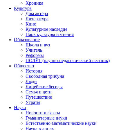
Хроника
Культура
Дом актёра
Литература
Кино
Культурное наследие
Парк культуры и чтения
Образование
Школа и вуз
Учитель
Реформы
ПОЛЁТ (научно-педагогический вестник)
Общество
История
Свободная трибуна
Люди
Лицейские беседы
Семья и дети
Путешествие
Утраты
Наука
Новости и факты
Гуманитарные науки
Естественно-математические науки
Наука в лицах