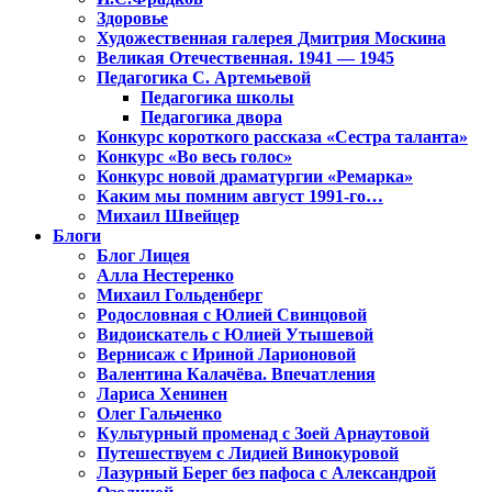
Здоровье
Художественная галерея Дмитрия Москина
Великая Отечественная. 1941 — 1945
Педагогика С. Артемьевой
Педагогика школы
Педагогика двора
Конкурс короткого рассказа «Сестра таланта»
Конкурс «Во весь голос»
Конкурс новой драматургии «Ремарка»
Каким мы помним август 1991-го…
Михаил Швейцер
Блоги
Блог Лицея
Алла Нестеренко
Михаил Гольденберг
Родословная с Юлией Свинцовой
Видоискатель с Юлией Утышевой
Вернисаж с Ириной Ларионовой
Валентина Калачёва. Впечатления
Лариса Хенинен
Олег Гальченко
Культурный променад с Зоей Арнаутовой
Путешествуем с Лидией Винокуровой
Лазурный Берег без пафоса с Александрой