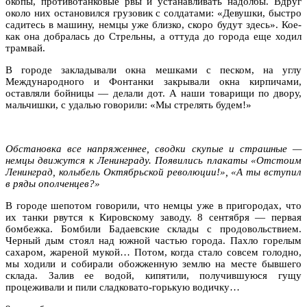
окопы, противотанковые рвы и устанавливать надолбы. Вдруг
около них остановился грузовик с солдатами: «Девушки, быстро
садитесь в машину, немцы уже близко, скоро будут здесь». Кое-
как она добралась до Стрельны, а оттуда до города еще ходил
трамвай.
В городе закладывали окна мешками с песком, на углу
Международного и Фонтанки закрывали окна кирпичами,
оставляли бойницы — делали дот. А наши товарищи по двору,
мальчишки, с удалью говорили: «Мы стрелять будем!»
Обстановка все напряженнее, сводки скупые и страшные —
немцы движутся к Ленинграду. Появились плакаты «Отстоим
Ленинград, колыбель Октябрьской революции!», «А ты вступил
в ряды ополченцев?»
В городе шепотом говорили, что немцы уже в пригородах, что
их танки рвутся к Кировскому заводу. 8 сентября — первая
бомбежка. Бомбили Бадаевские склады с продовольствием.
Черный дым стоял над южной частью города. Пахло горелым
сахаром, жареной мукой… Потом, когда стало совсем голодно,
мы ходили и собирали обожженную землю на месте бывшего
склада. Залив ее водой, кипятили, получившуюся гущу
процеживали и пили сладковато-горькую водичку…