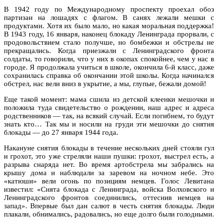
В 1942 году по Международному проспекту проехал обоз
партизан на лошадях с флагом. В санях лежали мешки с
продуктами. Хотя их было мало, но какая моральная поддержка!
В 1943 году, 16 января, наконец блокаду Ленинграда прорвали, с
продовольствием стало получше, но бомбежки и обстрелы не
прекращались. Когда приезжали с Ленинградского фронта
солдаты, то говорили, что у них в окопах спокойнее, чем у нас в
городе. Я продолжала учиться в школе, окончила 6-й класс, даже
сохранилась справка об окончании этой школы. Когда начинался
обстрел, нас вели вниз в укрытие, а мы, глупые, бежали домой!
Еще такой момент: мама сшила из детской клеенки мешочки и
положила туда свидетельство о рождении, наш адрес и адреса
родственников — так, на всякий случай. Если погибнем, то будут
знать кто… Так мы и носили на груди эти мешочки до снятия
блокады — до 27 января 1944 года.
Накануне снятия блокады в течение нескольких дней стояли гул
и грохот, это уже стреляли наши пушки: грохот, выстрел есть, а
разрыва снаряда нет. Во время артобстрела мы забрались на
крышу дома и наблюдали за заревом на ночном небе. Это
«катюши» вели огонь по позициям немцев. Голос Левитана
известил: «Снята блокада с Ленинграда, войска Волховского и
Ленинградского фронтов соединились, оттеснив немцев на
запад». Впервые был дан салют в честь снятия блокады. Люди
плакали, обнимались, радовались, но еще долго были голодными.