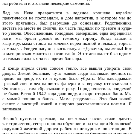
истребители и отогнали немецкие самолеты.
Лед на Неве превратился в ледяное крошево, корабли
практически не пострадали, а дом напротив, в котором мы до
этого прятались, был разрушен до основания. Родственника
застать на месте не смогли, их часть подняли по тревоге и куда-
то увезли. Обессиленные, голодные, замерзшие, едва передвигая
ноги, мы брели домой по темному городу. Когда зашли в
квартиру, мама стояла на коленях перед иконой и плакала, горела
лампадка. Увидев нас, она воскликнула: «Девочки, вы живы! Бог
и материнская молитва спасли вас!». Этот авианалет был одним
из самых сильных за все время блокады.
В конце апреля стало совсем тепло, все вышли убирать свои
дворы. Зимой больные, чуть живые люди выливали нечистоты
прямо во двор, их-то и нужно было убрать. Мы накладывали
грязный снег и лед на листы фанеры и за веревку оттаскивали к
Фонтанке, а там сбрасывали в реку. Город очистили, эпидемий
не было. Весной 1942 года дали воду, а скоро открыли бани. Мы
с мамой пошли в баню… Мама разделась… Это был живой
скелет с висящей кожей и широко расставленными ногами. Я
заплакала.
Весной пустили трамваи, на несколько часов стали давать
электричество, сестра прошла обучение и на станции Волковской
окружной железной дороги работала дежурным по станции. В
мае нас собрали в школу, мы стали учиться (повторяли материал