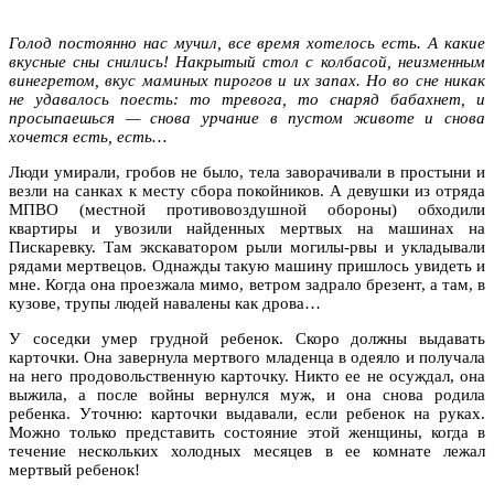
Голод постоянно нас мучил, все время хотелось есть. А какие
вкусные сны снились! Накрытый стол с колбасой, неизменным
винегретом, вкус маминых пирогов и их запах. Но во сне никак
не удавалось поесть: то тревога, то снаряд бабахнет, и
просыпаешься — снова урчание в пустом животе и снова
хочется есть, есть…
Люди умирали, гробов не было, тела заворачивали в простыни и
везли на санках к месту сбора покойников. А девушки из отряда
МПВО (местной противовоздушной обороны) обходили
квартиры и увозили найденных мертвых на машинах на
Пискаревку. Там экскаватором рыли могилы-рвы и укладывали
рядами мертвецов. Однажды такую машину пришлось увидеть и
мне. Когда она проезжала мимо, ветром задрало брезент, а там, в
кузове, трупы людей навалены как дрова…
У соседки умер грудной ребенок. Скоро должны выдавать
карточки. Она завернула мертвого младенца в одеяло и получала
на него продовольственную карточку. Никто ее не осуждал, она
выжила, а после войны вернулся муж, и она снова родила
ребенка. Уточню: карточки выдавали, если ребенок на руках.
Можно только представить состояние этой женщины, когда в
течение нескольких холодных месяцев в ее комнате лежал
мертвый ребенок!