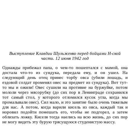
Выступление Клавдии Шульженко перед бойцами Н-ской
части. 12 июня 1942 год
Однажды прибежал папа, о чем-то пошептался с мамой, она
достала что-то из сундука, передала ему, и он ушел. На
следующий день отец принес торбу овса (убили лошадь, и
ездовой солдат променял овес на предмет из сундука). Вот тут-
то мы и ожили! Овес сушили на противне на буржуйке, потом
мололи через мясорубку (до сих пор в Ленинграде сохранился
тот самый стол, у которого отломился кусок угла, когда мы
промалывали овес). Сил мало, и это занятие было очень тяжелым
для нас. А потом, когда варили кисель из овса, каждый так и
норовил подойти помешать его, чтобы не подгорел, а затем
облизать ложку. Киселя тогда наелись на всю жизнь, до сих пор
не могу видеть эту бурую трясущуюся студенистую массу.