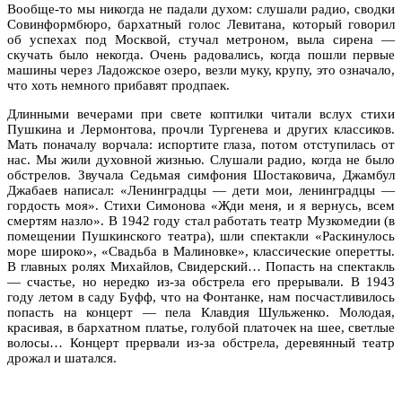
Вообще-то мы никогда не падали духом: слушали радио, сводки
Совинформбюро, бархатный голос Левитана, который говорил
об успехах под Москвой, стучал метроном, выла сирена —
скучать было некогда. Очень радовались, когда пошли первые
машины через Ладожское озеро, везли муку, крупу, это означало,
что хоть немного прибавят продпаек.
Длинными вечерами при свете коптилки читали вслух стихи
Пушкина и Лермонтова, прочли Тургенева и других классиков.
Мать поначалу ворчала: испортите глаза, потом отступилась от
нас. Мы жили духовной жизнью. Слушали радио, когда не было
обстрелов. Звучала Седьмая симфония Шостаковича, Джамбул
Джабаев написал: «Ленинградцы — дети мои, ленинградцы —
гордость моя». Стихи Симонова «Жди меня, и я вернусь, всем
смертям назло». В 1942 году стал работать театр Музкомедии (в
помещении Пушкинского театра), шли спектакли «Раскинулось
море широко», «Свадьба в Малиновке», классические оперетты.
В главных ролях Михайлов, Свидерский… Попасть на спектакль
— счастье, но нередко из-за обстрела его прерывали. В 1943
году летом в саду Буфф, что на Фонтанке, нам посчастливилось
попасть на концерт — пела Клавдия Шульженко. Молодая,
красивая, в бархатном платье, голубой платочек на шее, светлые
волосы… Концерт прервали из-за обстрела, деревянный театр
дрожал и шатался.