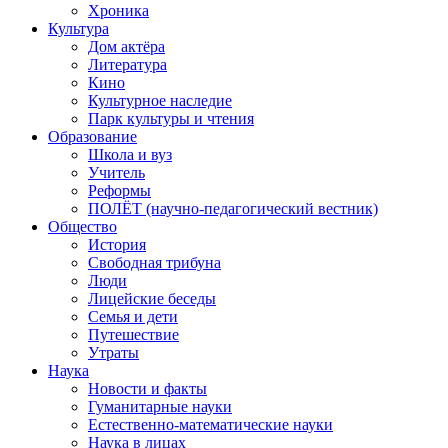
Хроника
Культура
Дом актёра
Литература
Кино
Культурное наследие
Парк культуры и чтения
Образование
Школа и вуз
Учитель
Реформы
ПОЛЁТ (научно-педагогический вестник)
Общество
История
Свободная трибуна
Люди
Лицейские беседы
Семья и дети
Путешествие
Утраты
Наука
Новости и факты
Гуманитарные науки
Естественно-математические науки
Наука в лицах