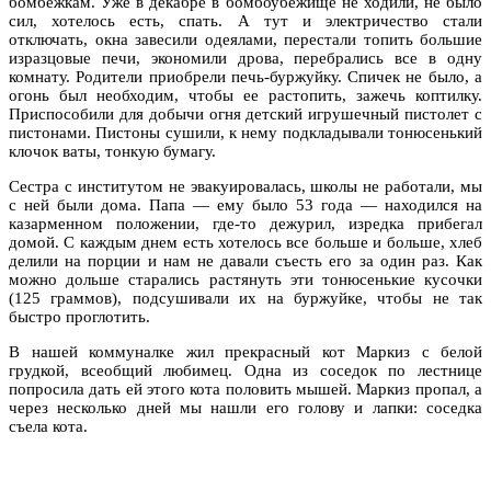
бомбежкам. Уже в декабре в бомбоубежище не ходили, не было
сил, хотелось есть, спать. А тут и электричество стали
отключать, окна завесили одеялами, перестали топить большие
изразцовые печи, экономили дрова, перебрались все в одну
комнату. Родители приобрели печь-буржуйку. Спичек не было, а
огонь был необходим, чтобы ее растопить, зажечь коптилку.
Приспособили для добычи огня детский игрушечный пистолет с
пистонами. Пистоны сушили, к нему подкладывали тонюсенький
клочок ваты, тонкую бумагу.
Сестра с институтом не эвакуировалась, школы не работали, мы
с ней были дома. Папа — ему было 53 года — находился на
казарменном положении, где-то дежурил, изредка прибегал
домой. С каждым днем есть хотелось все больше и больше, хлеб
делили на порции и нам не давали съесть его за один раз. Как
можно дольше старались растянуть эти тонюсенькие кусочки
(125 граммов), подсушивали их на буржуйке, чтобы не так
быстро проглотить.
В нашей коммуналке жил прекрасный кот Маркиз с белой
грудкой, всеобщий любимец. Одна из соседок по лестнице
попросила дать ей этого кота половить мышей. Маркиз пропал, а
через несколько дней мы нашли его голову и лапки: соседка
съела кота.