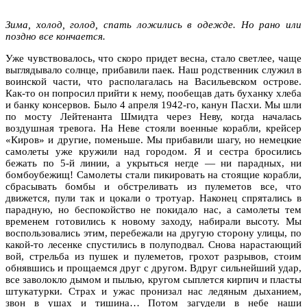
Зима, холод, голод, спать ложились в одежде. Но рано или
поздно все кончается.
Уже чувствовалось, что скоро придет весна, стало светлее, чаще
выглядывало солнце, прибавили паек. Наш родственник служил в
воинской части, что располагалась на Васильевском острове.
Как-то он попросил прийти к нему, пообещав дать буханку хлеба
и банку консервов. Было 4 апреля 1942-го, канун Пасхи. Мы шли
по мосту Лейтенанта Шмидта через Неву, когда началась
воздушная тревога. На Неве стояли военные корабли, крейсер
«Киров» и другие, поменьше. Мы прибавили шагу, но немецкие
самолеты уже кружили над городом. Я и сестра бросились
бежать по 5-й линии, а укрыться негде — ни парадных, ни
бомбоубежищ! Самолеты стали пикировать на стоящие корабли,
сбрасывать бомбы и обстреливать из пулеметов все, что
движется, пули так и цокали о тротуар. Наконец спрятались в
парадную, но беспокойство не покидало нас, а самолеты тем
временем готовились к новому заходу, набирали высоту. Мы
воспользовались этим, перебежали на другую сторону улицы, по
какой-то лесенке спустились в полуподвал. Снова нарастающий
вой, стрельба из пушек и пулеметов, грохот разрывов, стоим
обнявшись и прощаемся друг с другом. Вдруг сильнейший удар,
все заволокло дымом и пылью, кругом сыплется кирпич и пласты
штукатурки. Страх и ужас пронизал нас ледяным дыханием,
звон в ушах и тишина… Потом загудели в небе наши