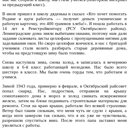
за предыдущий класс).
В июле пришел в школу дяденька и сказал: «Кто хочет помогать
Родине и идти работать — получит деньги ученические и
рабочую карточку, это 400 граммов хлеба!». Я пошла работать в
14 лет в Ремстройконтору (РСУ Октябрьского района).
Ленинградские дома зияли выбитыми окнами, поэтому нам дали
задание склеивать листы целлофана с пропущенными нитями для
заделывания окон. Но скоро целлофан кончился, и нас с бригадой
учеников стали возить разбирать старые деревянные дома,
чтобы на предстоящую зиму было топливо.
Снова наступила зима, снова холод, я записалась в вечернюю
школу в 6-й класс работающей молодежи. Нас было всего
шестеро в классе. Мы были очень горды тем, что работаем и
учимся.
Зимой 1943 года, примерно в феврале, в Октябрьский райсовет
попал снаряд. Нас, подростков, отправили на крышу
семиэтажного дома в мороз и холод снимать искореженное
железо, затем на блоке поднимать строительные материалы для
ремонта. Стоя на краю крыши, работали без всякой страховки.
Ветер был таким сильным, что меня чуть не сдуло с крыши, а
когда ноги замерзли так сильно, что я их уже не чувствовала,
разрешили спуститься вниз. После этого папа заставил меня
уволиться с работы.