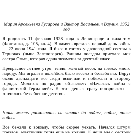
Мария Арсеньевна Гусарова и Виктор Васильевич Ваулин. 1952
год
Я родилась 11 февраля 1928 года в Ленинграде и жила там
(Фонтанка, д. 105, кв. 4). В память врезался первый день войны
— 22 июня 1941 года. Я была в гостях у двоюродной сестры в
Териоках (ныне Зеленогорск). Ранним поездом приехала моя
сестра Ольга, которая сдала экзамены за десятый класс.
Прекрасное летнее утро, тепло, желтый песок на пляже, много
народу. Мы играли в волейбол, было весело и беззаботно. Вдруг
около двенадцати все люди вскочили и побежали в сторону
города. Молотов по радио объявляет: «Началась война с
фашистской Германией». В этот день я сразу повзрослела —
кончилось беззаботное детство.
Наша жизнь раскололась на части: до войны, война, после
войны.
Все бежали к вокзалу, чтобы скорее уехать. Начался штурм
поездов, электрички тогда еще не ходили. К ночи мы с сестрой