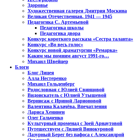
Здоровье
Художественная галерея Дмитрия Москина
Великая Отечественная. 1941 — 1945
Педагогика С. Артемьевой
Педагогика школы
Педагогика двора
Конкурс короткого рассказа «Сестра таланта»
Конкурс «Во весь голос»
Конкурс новой драматургии «Ремарка»
Каким мы помним август 1991-го…
Михаил Швейцер
Блоги
Блог Лицея
Алла Нестеренко
Михаил Гольденберг
Родословная с Юлией Свинцовой
Видоискатель с Юлией Утышевой
Вернисаж с Ириной Ларионовой
Валентина Калачёва. Впечатления
Лариса Хенинен
Олег Гальченко
Культурный променад с Зоей Арнаутовой
Путешествуем с Лидией Винокуровой
Лазурный Берег без пафоса с Александрой