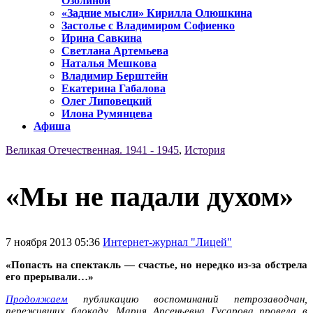
Озолиной
«Задние мысли» Кирилла Олюшкина
Застолье с Владимиром Софиенко
Ирина Савкина
Светлана Артемьева
Наталья Мешкова
Владимир Берштейн
Екатерина Габалова
Олег Липовецкий
Илона Румянцева
Афиша
Великая Отечественная. 1941 - 1945
,
История
«Мы не падали духом»
7 ноября 2013 05:36
Интернет-журнал "Лицей"
«Попасть на спектакль — счастье, но нередко из-за обстрела
его прерывали…»
Продолжаем
публикацию воспоминаний петрозаводчан,
переживших блокаду.
Мария Арсеньевна Гусарова провела в