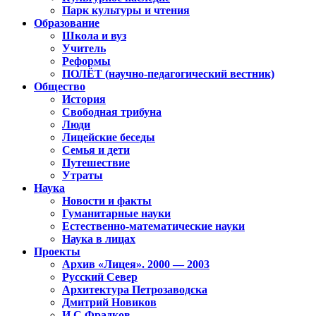
Парк культуры и чтения
Образование
Школа и вуз
Учитель
Реформы
ПОЛЁТ (научно-педагогический вестник)
Общество
История
Свободная трибуна
Люди
Лицейские беседы
Семья и дети
Путешествие
Утраты
Наука
Новости и факты
Гуманитарные науки
Естественно-математические науки
Наука в лицах
Проекты
Архив «Лицея». 2000 — 2003
Русский Север
Архитектура Петрозаводска
Дмитрий Новиков
И.С.Фрадков