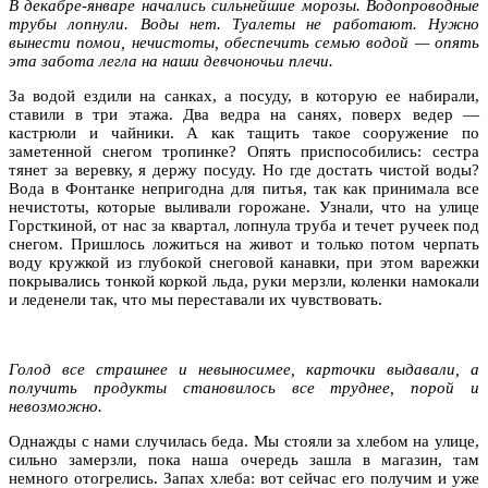
В декабре-январе начались сильнейшие морозы. Водопроводные
трубы лопнули. Воды нет. Туалеты не работают. Нужно
вынести помои, нечистоты, обеспечить семью водой — опять
эта забота легла на наши девчоночьи плечи.
За водой ездили на санках, а посуду, в которую ее набирали,
ставили в три этажа. Два ведра на санях, поверх ведер —
кастрюли и чайники. А как тащить такое сооружение по
заметенной снегом тропинке? Опять приспособились: сестра
тянет за веревку, я держу посуду. Но где достать чистой воды?
Вода в Фонтанке непригодна для питья, так как принимала все
нечистоты, которые выливали горожане. Узнали, что на улице
Горсткиной, от нас за квартал, лопнула труба и течет ручеек под
снегом. Пришлось ложиться на живот и только потом черпать
воду кружкой из глубокой снеговой канавки, при этом варежки
покрывались тонкой коркой льда, руки мерзли, коленки намокали
и леденели так, что мы переставали их чувствовать.
Голод все страшнее и невыносимее, карточки выдавали, а
получить продукты становилось все труднее, порой и
невозможно.
Однажды с нами случилась беда. Мы стояли за хлебом на улице,
сильно замерзли, пока наша очередь зашла в магазин, там
немного отогрелись. Запах хлеба: вот сейчас его получим и уже