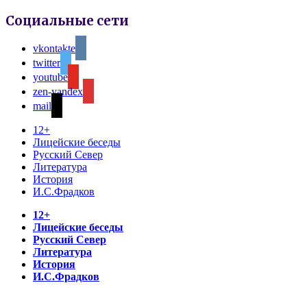
Социальные сети
vkontakte
twitter
youtube
zen-yandex
mail
12+
Лицейские беседы
Русский Север
Литература
История
И.С.Фрадков
12+
Лицейские беседы
Русский Север
Литература
История
И.С.Фрадков