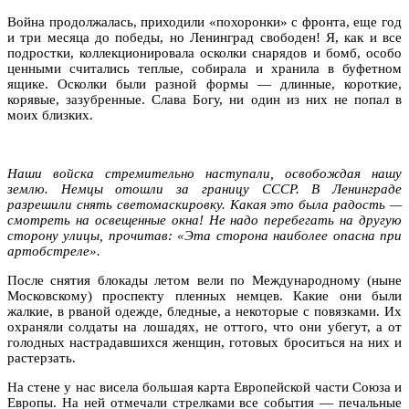
Война продолжалась, приходили «похоронки» с фронта, еще год
и три месяца до победы, но Ленинград свободен! Я, как и все
подростки, коллекционировала осколки снарядов и бомб, особо
ценными считались теплые, собирала и хранила в буфетном
ящике. Осколки были разной формы — длинные, короткие,
корявые, зазубренные. Слава Богу, ни один из них не попал в
моих близких.
Наши войска стремительно наступали, освобождая нашу
землю. Немцы отошли за границу СССР. В Ленинграде
разрешили снять светомаскировку. Какая это была радость —
смотреть на освещенные окна! Не надо перебегать на другую
сторону улицы, прочитав: «Эта сторона наиболее опасна при
артобстреле».
После снятия блокады летом вели по Международному (ныне
Московскому) проспекту пленных немцев. Какие они были
жалкие, в рваной одежде, бледные, а некоторые с повязками. Их
охраняли солдаты на лошадях, не оттого, что они убегут, а от
голодных настрадавшихся женщин, готовых броситься на них и
растерзать.
На стене у нас висела большая карта Европейской части Союза и
Европы. На ней отмечали стрелками все события — печальные