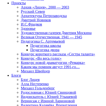
Проекты
Архив «Лицея». 2000 — 2003
Русский Север
Архитектура Петрозаводска
Дмитрий Новиков
И.С.Фрадков
Здоровье
Художественная галерея Дмитрия Москина
Великая Отечественная. 1941 — 1945
Педагогика С. Артемьевой
Педагогика школы
Педагогика двора
Конкурс короткого рассказа «Сестра таланта»
Конкурс «Во весь голос»
Конкурс новой драматургии «Ремарка»
Каким мы помним август 1991-го…
Михаил Швейцер
Блоги
Блог Лицея
Алла Нестеренко
Михаил Гольденберг
Родословная с Юлией Свинцовой
Видоискатель с Юлией Утышевой
Вернисаж с Ириной Ларионовой
Валентина Калачёва. Впечатления