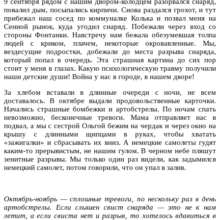
9 сентября рядом с нашим двором-колодцем разорвался снаряд,
повалил дым, посыпались кирпичи. Снова раздался грохот, и тут
прибежал наш сосед по коммуналке Колька и позвал меня на
Сенной рынок, куда угодил снаряд. Побежали через вход со
стороны Фонтанки. Навстречу нам бежала обезумевшая толпа
людей с криком, плачем, некоторые окровавленные. Мы,
вездесущие подростки, добежали до места разрыва снаряда,
который попал в очередь. Эта страшная картина до сих пор
стоит у меня в глазах. Какую психологическую травму получили
наши детские души! Война у нас в городе, в нашем дворе!
За хлебом вставали в длинные очереди с ночи, не всем
доставалось. В октябре выдали продовольственные карточки.
Начались страшные бомбежки и артобстрелы. По ночам спать
невозможно, бесконечные тревоги. Мама отправляет нас в
подвал, а мы с сестрой Ольгой бежим на чердак и через окно на
крышу с длинными щипцами в руках, чтобы хватать
«зажигалки» и сбрасывать их вниз. А немецкие самолеты гудят
каким-то прерывистым, не нашим гулом. В черном небе пляшут
зенитные разрывы. Мы только один раз видели, как задымился
немецкий самолет, потом говорили, что он упал в залив.
Октябрь-ноябрь — сплошные тревоги, по нескольку раз в день
артобстрелы. Если слышен свист снаряда — это не к нам
летит, а если свиста нет и разрыв, то хотелось вдавиться в