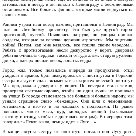
затолкались в поезд, и он пополз к Ленинграду с бесконечными
остановками. Все боялись финнов, которые могли вернуться на
свою землю.
Ранним утром наш поезд наконец притащился в Ленинград. Мы
шли по Литейному проспекту. Это был уже другой город:
притихший, пустой. Появились патрули, по улицам прошли
солдаты, которые за веревки держали аэростаты. Мы ощутили:
война! Потом, как мне казалось, все пошло своим чередом…
Ребята с противогазами несли дежурство у ворот, дворовая
ребятня очищала чердаки, таскали оттуда хлам, старую рухлядь,
доски, а наверх носили песок, лопаты, ведра.
Город жил, только появились очереди за продуктами, отцы
уходили в армию, брат эвакуировался с институтом в Горький,
сестра в августе сдала экзамены в электротехнический институт.
Мы продолжали дежурить у ворот. По вечерам стало темно,
проверяли светомаскировку, чтобы ни один лучик не проникал
на улицу. В городе становилось все больше и больше народу, мы
узнали страшное слово «беженцы». Они шли с чемоданами,
котомками, а кто-то и на лошадях с подводами. На рынке
появилось много мяса, кур, молодых овощей (закалывали
скотину и птицу, чтобы не досталась немцам). В очередях тихо
говорили: «Псков взяли, немцы идут к Луге…»
В конце августа сестру от института послали под Лугу рыть