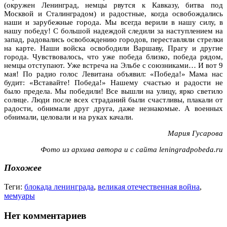
(окружен Ленинград, немцы рвутся к Кавказу, битва под
Москвой и Сталинградом) и радостные, когда освобождались
наши и зарубежные города. Мы всегда верили в нашу силу, в
нашу победу! С большой надеждой следили за наступлением на
запад, радовались освобождению городов, переставляли стрелки
на карте. Наши войска освободили Варшаву, Прагу и другие
города. Чувствовалось, что уже победа близко, победа рядом,
немцы отступают. Уже встреча на Эльбе с союзниками… И вот 9
мая! По радио голос Левитана объявил: «Победа!» Мама нас
будит: «Вставайте! Победа!» Нашему счастью и радости не
было предела. Мы победили! Все вышли на улицу, ярко светило
солнце. Люди после всех страданий были счастливы, плакали от
радости, обнимали друг друга, даже незнакомые. А военных
обнимали, целовали и на руках качали.
Мария Гусарова
Фото из архива автора и с сайта leningradpobeda.ru
Похожее
Теги:
блокада ленинграда
,
великая отечественная война
,
мемуары
Нет комментариев