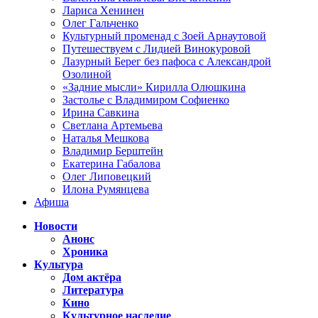
Лариса Хенинен
Олег Гальченко
Культурный променад с Зоей Арнаутовой
Путешествуем с Лидией Винокуровой
Лазурный Берег без пафоса с Александрой
Озолиной
«Задние мысли» Кирилла Олюшкина
Застолье с Владимиром Софиенко
Ирина Савкина
Светлана Артемьева
Наталья Мешкова
Владимир Берштейн
Екатерина Габалова
Олег Липовецкий
Илона Румянцева
Афиша
Новости
Анонс
Хроника
Культура
Дом актёра
Литература
Кино
Культурное наследие