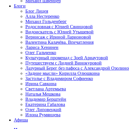
Михаил Швейцер
Блоги
Блог Лицея
Алла Нестеренко
Михаил Гольденберг
Родословная с Юлией Свинцовой
Видоискатель с Юлией Утышевой
Вернисаж с Ириной Ларионовой
Валентина Калачёва. Впечатления
Лариса Хенинен
Олег Гальченко
Культурный променад с Зоей Арнаутовой
Путешествуем с Лидией Винокуровой
Лазурный Берег без пафоса с Александрой Озолино
«Задние мысли» Кирилла Олюшкина
Застолье с Владимиром Софиенко
Ирина Савкина
Светлана Артемьева
Наталья Мешкова
Владимир Берштейн
Екатерина Габалова
Олег Липовецкий
Илона Румянцева
Афиша