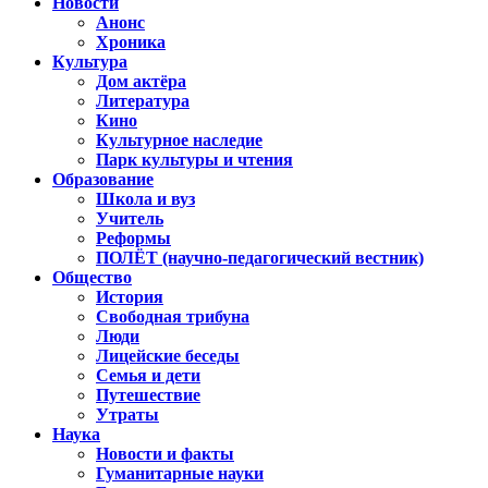
Новости
Анонс
Хроника
Культура
Дом актёра
Литература
Кино
Культурное наследие
Парк культуры и чтения
Образование
Школа и вуз
Учитель
Реформы
ПОЛЁТ (научно-педагогический вестник)
Общество
История
Свободная трибуна
Люди
Лицейские беседы
Семья и дети
Путешествие
Утраты
Наука
Новости и факты
Гуманитарные науки