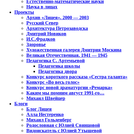
Естественно-математические науки
Наука в лицах
Проекты
Архив «Лицея». 2000 — 2003
Русский Север
Архитектура Петрозаводска
Дмитрий Новиков
И.С.Фрадков
Здоровье
Художественная галерея Дмитрия Москина
Великая Отечественная. 1941 — 1945
Педагогика С. Артемьевой
Педагогика школы
Педагогика двора
Конкурс короткого рассказа «Сестра таланта»
Конкурс «Во весь голос»
Конкурс новой драматургии «Ремарка»
Каким мы помним август 1991-го…
Михаил Швейцер
Блоги
Блог Лицея
Алла Нестеренко
Михаил Гольденберг
Родословная с Юлией Свинцовой
Видоискатель с Юлией Утышевой