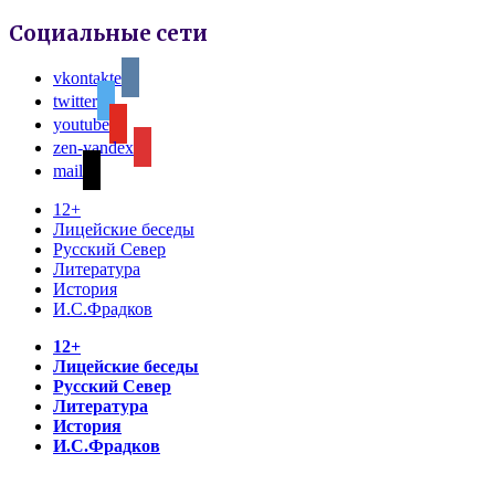
Социальные сети
vkontakte
twitter
youtube
zen-yandex
mail
12+
Лицейские беседы
Русский Север
Литература
История
И.С.Фрадков
12+
Лицейские беседы
Русский Север
Литература
История
И.С.Фрадков