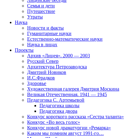
Лицейские беседы
Семья и дети
Путешествие
Утраты
Наука
Новости и факты
Гуманитарные науки
Естественно-математические науки
Наука в лицах
Проекты
Архив «Лицея». 2000 — 2003
Русский Север
Архитектура Петрозаводска
Дмитрий Новиков
И.С.Фрадков
Здоровье
Художественная галерея Дмитрия Москина
Великая Отечественная. 1941 — 1945
Педагогика С. Артемьевой
Педагогика школы
Педагогика двора
Конкурс короткого рассказа «Сестра таланта»
Конкурс «Во весь голос»
Конкурс новой драматургии «Ремарка»
Каким мы помним август 1991-го…