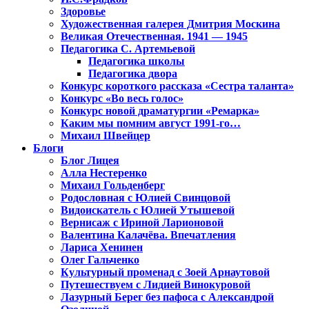
Здоровье
Художественная галерея Дмитрия Москина
Великая Отечественная. 1941 — 1945
Педагогика С. Артемьевой
Педагогика школы
Педагогика двора
Конкурс короткого рассказа «Сестра таланта»
Конкурс «Во весь голос»
Конкурс новой драматургии «Ремарка»
Каким мы помним август 1991-го…
Михаил Швейцер
Блоги
Блог Лицея
Алла Нестеренко
Михаил Гольденберг
Родословная с Юлией Свинцовой
Видоискатель с Юлией Утышевой
Вернисаж с Ириной Ларионовой
Валентина Калачёва. Впечатления
Лариса Хенинен
Олег Гальченко
Культурный променад с Зоей Арнаутовой
Путешествуем с Лидией Винокуровой
Лазурный Берег без пафоса с Александрой