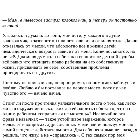
— Мам, в пылесосе застрял колокольчик, и теперь он постоянно
звенит!
Улыбаюсь и думаю: вот они, мои дети, у каждого в душе
колокольчик, а зазвенит он или нет зависит и от меня тоже. Давно
отказалась от мысли, что абсолютно всё в жизни детей
немладенческого возраста зависит от меня. Конечно, многое, но
не всё. Для меня думать о себе как о вершителе детской судьбы
всё равно что отрицать право ребенка на его собственную
жизнь, присваивать ее себе, собственные проблемы
проецировать на других.
Поэтому не присваиваю, не проецирую, но помогаю, забочусь и
люблю. Люблю я бы поставила на первое место, потому как
чувство это — начало начал.
Стоит ли после прочтения увлекательного поста о том, как легко
жить в окружении нескольких детей, корить себя за то, что и с
одним ребенком «справиться не можешь»? Неслучайно эта
фраза в кавычках — такое устойчивое выражение, которое
мелькает в вопросах, адресованных маме или используемое ею
самой в оценке действительности. Для себя несколько лет назад я
решила, что живу, а не «справляюсь». С тех самых пор моя