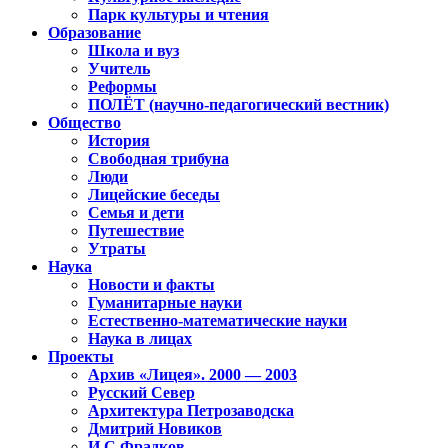
Парк культуры и чтения
Образование
Школа и вуз
Учитель
Реформы
ПОЛЁТ (научно-педагогический вестник)
Общество
История
Свободная трибуна
Люди
Лицейские беседы
Семья и дети
Путешествие
Утраты
Наука
Новости и факты
Гуманитарные науки
Естественно-математические науки
Наука в лицах
Проекты
Архив «Лицея». 2000 — 2003
Русский Север
Архитектура Петрозаводска
Дмитрий Новиков
И.С.Фрадков