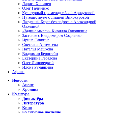
Лариса Хенинен
Олег Гальченко
Культурный променад с Зоей Арнаутовой
Путешествуем с Лидией Винокуровой
Лазурный Берег без пафоса с Александрой
Озолиной
«Задние мысли» Кирилла Олюшкина
Застолье с Владимиром Софиенко
Ирина Савкина
Светлана Артемьева
Наталья Мешкова
Владимир Берштейн
Екатерина Габалова
Олег Липовецкий
Илона Румянцева
Афиша
Новости
Анонс
Хроника
Культура
Дом актёра
Литература
Кино
Культурное наследие