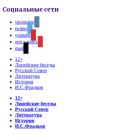
Социальные сети
vkontakte
twitter
youtube
zen-yandex
mail
12+
Лицейские беседы
Русский Север
Литература
История
И.С.Фрадков
12+
Лицейские беседы
Русский Север
Литература
История
И.С.Фрадков