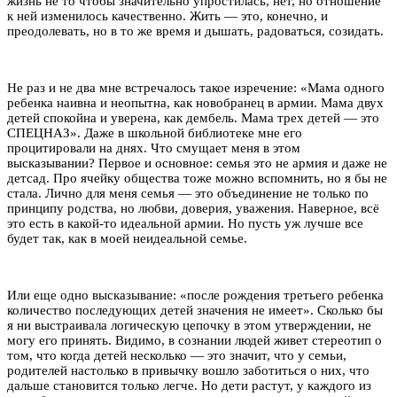
жизнь не то чтобы значительно упростилась, нет, но отношение
к ней изменилось качественно. Жить — это, конечно, и
преодолевать, но в то же время и дышать, радоваться, созидать.
Не раз и не два мне встречалось такое изречение: «Мама одного
ребенка наивна и неопытна, как новобранец в армии. Мама двух
детей спокойна и уверена, как дембель. Мама трех детей — это
СПЕЦНАЗ». Даже в школьной библиотеке мне его
процитировали на днях. Что смущает меня в этом
высказывании? Первое и основное: семья это не армия и даже не
детсад. Про ячейку общества тоже можно вспомнить, но я бы не
стала. Лично для меня семья — это объединение не только по
принципу родства, но любви, доверия, уважения. Наверное, всё
это есть в какой-то идеальной армии. Но пусть уж лучше все
будет так, как в моей неидеальной семье.
Или еще одно высказывание: «после рождения третьего ребенка
количество последующих детей значения не имеет». Сколько бы
я ни выстраивала логическую цепочку в этом утверждении, не
могу его принять. Видимо, в сознании людей живет стереотип о
том, что когда детей несколько — это значит, что у семьи,
родителей настолько в привычку вошло заботиться о них, что
дальше становится только легче. Но дети растут, у каждого из