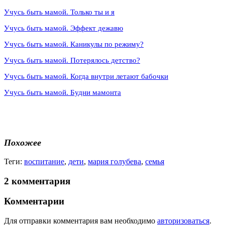
Учусь быть мамой. Только ты и я
Учусь быть мамой. Эффект дежавю
Учусь быть мамой. Каникулы по режиму?
Учусь быть мамой. Потерялось детство?
Учусь быть мамой. Когда внутри летают бабочки
Учусь быть мамой. Будни мамонта
Похожее
Теги:
воспитание
,
дети
,
мария голубева
,
семья
2 комментария
Комментарии
Для отправки комментария вам необходимо
авторизоваться
.