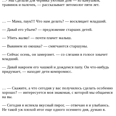
…- Мы сделали для червяка уютный дом — из камушков,
травинок и палочек, — рассказывает энтомолог пяти лет.
… — Мама, паук!!! Что нам делать? — восклицает младший.
— Давай его убьем? — предложение старших детей.
— Убить жалко! — почти плачет малыш.
— Выкинем из окошка? — смягчаются старшуны.
— Сейчас осень, он замерзнет. — со слезами в голосе хнычет
младший.
— Давай накроем его чашкой и дождемся папу. Он что-нибудь
придумает, — находят дети компромисс.
… — Скажите, а что сегодня у вас получилось сделать особенно
хорошо? — интересуется моя знакомая, с которой мы общаемся
на вы.
— Сегодня я испекла вкусный пирог, — отвечаю я и улыбаюсь.
Не такой уж плохой итог еще одного осеннего дня, думаю я.