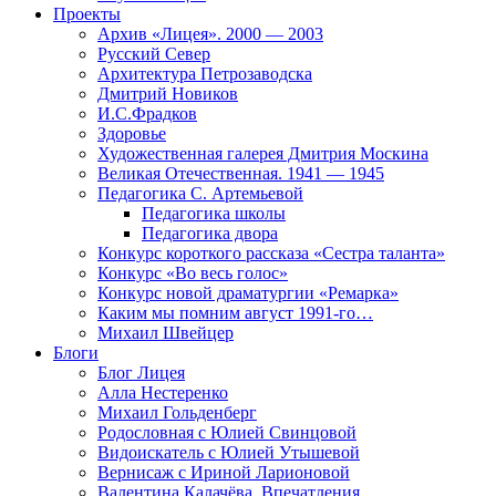
Проекты
Архив «Лицея». 2000 — 2003
Русский Север
Архитектура Петрозаводска
Дмитрий Новиков
И.С.Фрадков
Здоровье
Художественная галерея Дмитрия Москина
Великая Отечественная. 1941 — 1945
Педагогика С. Артемьевой
Педагогика школы
Педагогика двора
Конкурс короткого рассказа «Сестра таланта»
Конкурс «Во весь голос»
Конкурс новой драматургии «Ремарка»
Каким мы помним август 1991-го…
Михаил Швейцер
Блоги
Блог Лицея
Алла Нестеренко
Михаил Гольденберг
Родословная с Юлией Свинцовой
Видоискатель с Юлией Утышевой
Вернисаж с Ириной Ларионовой
Валентина Калачёва. Впечатления