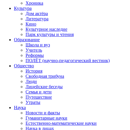
Хроника
Культура
Дом актёра
Литература
Кино
Культурное наследие
Парк культуры и чтения
Образование
Школа и вуз
Учитель
Реформы
ПОЛЁТ (научно-педагогический вестник)
Общество
История
Свободная трибуна
Люди
Лицейские беседы
Семья и дети
Путешествие
Утраты
Наука
Новости и факты
Гуманитарные науки
Естественно-математические науки
Наука в лицах