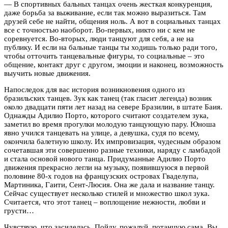
— В спортивных бальных танцах очень жесткая конкуренция,
даже борьба за выживание, если так можно выразиться. Там
друзей себе не найти, общения ноль. А вот в социальных танцах
все с точностью наоборот. Во-первых, никто ни с кем не
соревнуется. Во-вторых, люди танцуют для себя, а не на
публику. И если на бальные танцы ты ходишь только ради того,
чтобы отточить танцевальные фигуры, то социальные – это
общение, контакт друг с другом, эмоции и наконец, возможность
выучить новые движения.
Напоследок для вас история возникновения одного из
бразильских танцев. Зук как танец (так гласит легенда) возник
около двадцати пяти лет назад на севере Бразилии, в штате Баия.
Однажды Адилио Порто, которого считают создателем зука,
заметил во время прогулки молодую танцующую пару. Юноша
явно учился танцевать на улице, а девушка, судя по всему,
окончила балетную школу. Их импровизация, чудесным образом
сочетавшая эти совершенно разные техники, наряду с ламбадой
и стала основой нового танца. Придуманные Адилио Порто
движения прекрасно легли на музыку, появившуюся в первой
половине 80-х годов на французских островах Гваделупа,
Мартиника, Гаити, Сент-Люсия. Она же дала и название танцу.
Сейчас существует несколько стилей и множество школ зука.
Считается, что этот танец – воплощение нежности, любви и
грусти…
Чувствую, что засиделась. Пойду, пожалуй, потанцую сама. Вы