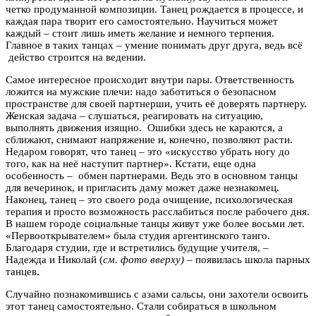
четко продуманной композиции. Танец рождается в процессе, и
каждая пара творит его самостоятельно. Научиться может
каждый – стоит лишь иметь желание и немного терпения.
Главное в таких танцах – умение понимать друг друга, ведь всё
действо строится на ведении.
Самое интересное происходит внутри пары. Ответственность
ложится на мужские плечи: надо заботиться о безопасном
пространстве для своей партнерши, учить её доверять партнеру.
Женская задача – слушаться, реагировать на ситуацию,
выполнять движения изящно. Ошибки здесь не караются, а
сближают, снимают напряжение и, конечно, позволяют расти.
Недаром говорят, что танец – это «искусство убрать ногу до
того, как на неё наступит партнер». Кстати, еще одна
особенность – обмен партнерами. Ведь это в основном танцы
для вечеринок, и пригласить даму может даже незнакомец.
Наконец, танец – это своего рода очищение, психологическая
терапия и просто возможность расслабиться после рабочего дня.
В нашем городе социальные танцы живут уже более восьми лет.
«Первооткрывателем» была студия аргентинского танго.
Благодаря студии, где и встретились будущие учителя, –
Надежда и Николай (
см. фото вверху)
– появилась школа парных
танцев.
Случайно познакомившись с азами сальсы, они захотели освоить
этот танец самостоятельно. Стали собираться в школьном