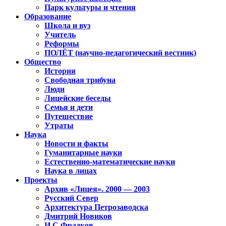
Парк культуры и чтения
Образование
Школа и вуз
Учитель
Реформы
ПОЛЁТ (научно-педагогический вестник)
Общество
История
Свободная трибуна
Люди
Лицейские беседы
Семья и дети
Путешествие
Утраты
Наука
Новости и факты
Гуманитарные науки
Естественно-математические науки
Наука в лицах
Проекты
Архив «Лицея». 2000 — 2003
Русский Север
Архитектура Петрозаводска
Дмитрий Новиков
И.С.Фрадков