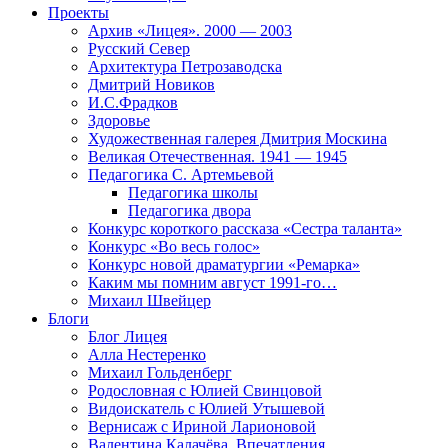
Проекты
Архив «Лицея». 2000 — 2003
Русский Север
Архитектура Петрозаводска
Дмитрий Новиков
И.С.Фрадков
Здоровье
Художественная галерея Дмитрия Москина
Великая Отечественная. 1941 — 1945
Педагогика С. Артемьевой
Педагогика школы
Педагогика двора
Конкурс короткого рассказа «Сестра таланта»
Конкурс «Во весь голос»
Конкурс новой драматургии «Ремарка»
Каким мы помним август 1991-го…
Михаил Швейцер
Блоги
Блог Лицея
Алла Нестеренко
Михаил Гольденберг
Родословная с Юлией Свинцовой
Видоискатель с Юлией Утышевой
Вернисаж с Ириной Ларионовой
Валентина Калачёва. Впечатления