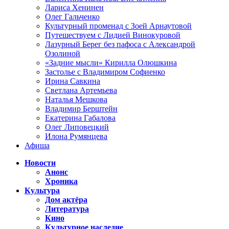
Лариса Хенинен
Олег Гальченко
Культурный променад с Зоей Арнаутовой
Путешествуем с Лидией Винокуровой
Лазурный Берег без пафоса с Александрой
Озолиной
«Задние мысли» Кирилла Олюшкина
Застолье с Владимиром Софиенко
Ирина Савкина
Светлана Артемьева
Наталья Мешкова
Владимир Берштейн
Екатерина Габалова
Олег Липовецкий
Илона Румянцева
Афиша
Новости
Анонс
Хроника
Культура
Дом актёра
Литература
Кино
Культурное наследие