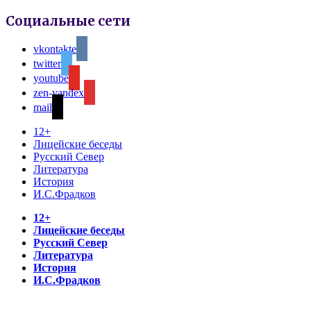
Социальные сети
vkontakte
twitter
youtube
zen-yandex
mail
12+
Лицейские беседы
Русский Север
Литература
История
И.С.Фрадков
12+
Лицейские беседы
Русский Север
Литература
История
И.С.Фрадков