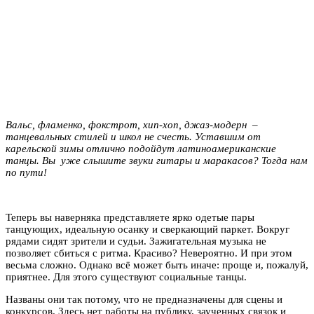
Вальс, фламенко, фокстрот, хип-хоп, джаз-модерн –
танцевальных стилей и школ не счесть. Уставшим от
карельской зимы отлично подойдут латиноамериканские
танцы. Вы уже слышите звуки гитары и маракасов? Тогда нам
по пути!
Теперь вы наверняка представляете ярко одетые пары
танцующих, идеальную осанку и сверкающий паркет. Вокруг
рядами сидят зрители и судьи. Зажигательная музыка не
позволяет сбиться с ритма. Красиво? Невероятно. И при этом
весьма сложно. Однако всё может быть иначе: проще и, пожалуй,
приятнее. Для этого существуют социальные танцы.
Названы они так потому, что не предназначены для сцены и
конкурсов. Здесь нет работы на публику, заученных связок и