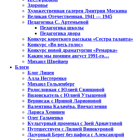
Здоровье
Художественная галерея Дмитрия Москина
Великая Отечественная. 1941 — 1945
Педагогика С. Артемьевой
Педагогика школы
Педагогика двора
Конкурс короткого рассказа «Сестра таланта»
Конкурс «Во весь голос»
Конкурс новой драматургии «Ремарка»
Каким мы помним август 1991-го…
Михаил Швейцер
Блоги
Блог Лицея
Алла Нестеренко
Михаил Гольденберг
Родословная с Юлией Свинцовой
Видоискатель с Юлией Утышевой
Вернисаж с Ириной Ларионовой
Валентина Калачёва. Впечатления
Лариса Хенинен
Олег Гальченко
Культурный променад с Зоей Арнаутовой
Путешествуем с Лидией Винокуровой
Лазурный Берег без пафоса с Александрой