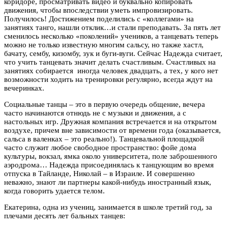
коридоре, просматривать видео и буквально копировать
движения, чтобы впоследствии уметь импровизировать.
Получилось! Достижением поделились с «коллегами» на
занятиях танго, нашли отклик…и стали преподавать. За пять лет
сменилось несколько «поколений» учеников, а танцевать теперь
можно не только известную многим сальсу, но также хастл,
бачату, сембу, кизомбу, зук и буги-вуги. Сейчас Надежда считает,
что учить танцевать значит делать счастливым. Счастливых на
занятиях собирается иногда человек двадцать, а тех, у кого нет
возможности ходить на тренировки регулярно, всегда ждут на
вечеринках.
Социальные танцы – это в первую очередь общение, вечера
часто начинаются отнюдь не с музыки и движения, а с
настольных игр. Дружная компания встречается и на открытом
воздухе, причем вне зависимости от времени года (оказывается,
сальса в валенках – это реально!). Танцевальной площадкой
часто служит любое свободное пространство: фойе дома
культуры, вокзал, ямка около университета, поле заброшенного
аэродрома… Надежда присоединялась к танцующим во время
отпуска в Тайланде, Николай – в Израиле. И совершенно
неважно, знают ли партнеры какой-нибудь иностранный язык,
когда говорить удается телом.
Екатерина, одна из учениц, занимается в школе третий год, за
плечами десять лет бальных танцев: