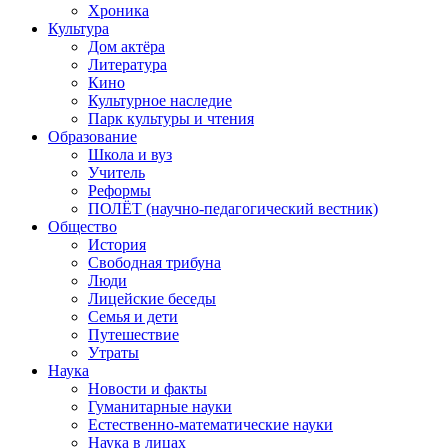
Хроника
Культура
Дом актёра
Литература
Кино
Культурное наследие
Парк культуры и чтения
Образование
Школа и вуз
Учитель
Реформы
ПОЛЁТ (научно-педагогический вестник)
Общество
История
Свободная трибуна
Люди
Лицейские беседы
Семья и дети
Путешествие
Утраты
Наука
Новости и факты
Гуманитарные науки
Естественно-математические науки
Наука в лицах