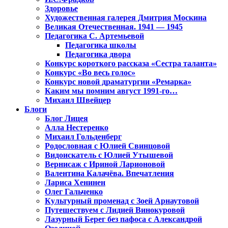
Здоровье
Художественная галерея Дмитрия Москина
Великая Отечественная. 1941 — 1945
Педагогика С. Артемьевой
Педагогика школы
Педагогика двора
Конкурс короткого рассказа «Сестра таланта»
Конкурс «Во весь голос»
Конкурс новой драматургии «Ремарка»
Каким мы помним август 1991-го…
Михаил Швейцер
Блоги
Блог Лицея
Алла Нестеренко
Михаил Гольденберг
Родословная с Юлией Свинцовой
Видоискатель с Юлией Утышевой
Вернисаж с Ириной Ларионовой
Валентина Калачёва. Впечатления
Лариса Хенинен
Олег Гальченко
Культурный променад с Зоей Арнаутовой
Путешествуем с Лидией Винокуровой
Лазурный Берег без пафоса с Александрой