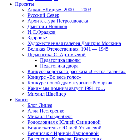
Проекты
Архив «Лицея». 2000 — 2003
Русский Север
Архитектура Петрозаводска
Дмитрий Новиков
И.С.Фрадков
Здоровье
Художественная галерея Дмитрия Москина
Великая Отечественная. 1941 — 1945
Педагогика С. Артемьевой
Педагогика школы
Педагогика двора
Конкурс короткого рассказа «Сестра таланта»
Конкурс «Во весь голос»
Конкурс новой драматургии «Ремарка»
Каким мы помним август 1991-го…
Михаил Швейцер
Блоги
Блог Лицея
Алла Нестеренко
Михаил Гольденберг
Родословная с Юлией Свинцовой
Видоискатель с Юлией Утышевой
Вернисаж с Ириной Ларионовой
Валентина Калачёва. Впечатления