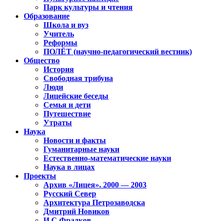
Парк культуры и чтения
Образование
Школа и вуз
Учитель
Реформы
ПОЛЁТ (научно-педагогический вестник)
Общество
История
Свободная трибуна
Люди
Лицейские беседы
Семья и дети
Путешествие
Утраты
Наука
Новости и факты
Гуманитарные науки
Естественно-математические науки
Наука в лицах
Проекты
Архив «Лицея». 2000 — 2003
Русский Север
Архитектура Петрозаводска
Дмитрий Новиков
И.С.Фрадков