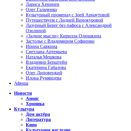
Лариса Хенинен
Олег Гальченко
Культурный променад с Зоей Арнаутовой
Путешествуем с Лидией Винокуровой
Лазурный Берег без пафоса с Александрой
Озолиной
«Задние мысли» Кирилла Олюшкина
Застолье с Владимиром Софиенко
Ирина Савкина
Светлана Артемьева
Наталья Мешкова
Владимир Берштейн
Екатерина Габалова
Олег Липовецкий
Илона Румянцева
Афиша
Новости
Анонс
Хроника
Культура
Дом актёра
Литература
Кино
Культурное наследие