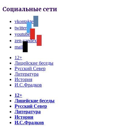
Социальные сети
vkontakte
twitter
youtube
zen-yandex
mail
12+
Лицейские беседы
Русский Север
Литература
История
И.С.Фрадков
12+
Лицейские беседы
Русский Север
Литература
История
И.С.Фрадков