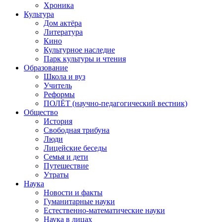
Хроника
Культура
Дом актёра
Литература
Кино
Культурное наследие
Парк культуры и чтения
Образование
Школа и вуз
Учитель
Реформы
ПОЛЁТ (научно-педагогический вестник)
Общество
История
Свободная трибуна
Люди
Лицейские беседы
Семья и дети
Путешествие
Утраты
Наука
Новости и факты
Гуманитарные науки
Естественно-математические науки
Наука в лицах