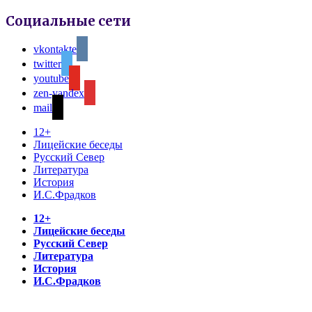
Социальные сети
vkontakte
twitter
youtube
zen-yandex
mail
12+
Лицейские беседы
Русский Север
Литература
История
И.С.Фрадков
12+
Лицейские беседы
Русский Север
Литература
История
И.С.Фрадков