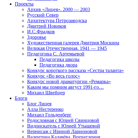
Проекты
Архив «Лицея». 2000 — 2003
Русский Север
Архитектура Петрозаводска
Дмитрий Новиков
И.С.Фрадков
Здоровье
Художественная галерея Дмитрия Москина
Великая Отечественная. 1941 — 1945
Педагогика С. Артемьевой
Педагогика школы
Педагогика двора
Конкурс короткого рассказа «Сестра таланта»
Конкурс «Во весь голос»
Конкурс новой драматургии «Ремарка»
Каким мы помним август 1991-го…
Михаил Швейцер
Блоги
Блог Лицея
Алла Нестеренко
Михаил Гольденберг
Родословная с Юлией Свинцовой
Видоискатель с Юлией Утышевой
Вернисаж с Ириной Ларионовой
Валентина Калачёва. Впечатления