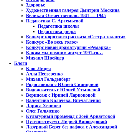
Здоровье
Художественная галерея Дмитрия Москина
Великая Отечественная. 1941 — 1945
Педагогика С. Артемьевой
Педагогика школы
Педагогика двора
Конкурс короткого рассказа «Сестра таланта»
Конкурс «Во весь голос»
Конкурс новой драматургии «Ремарка»
Каким мы помним август 1991-го…
Михаил Швейцер
Блоги
Блог Лицея
Алла Нестеренко
Михаил Гольденберг
Родословная с Юлией Свинцовой
Видоискатель с Юлией Утышевой
Вернисаж с Ириной Ларионовой
Валентина Калачёва. Впечатления
Лариса Хенинен
Олег Гальченко
Культурный променад с Зоей Арнаутовой
Путешествуем с Лидией Винокуровой
Лазурный Берег без пафоса с Александрой