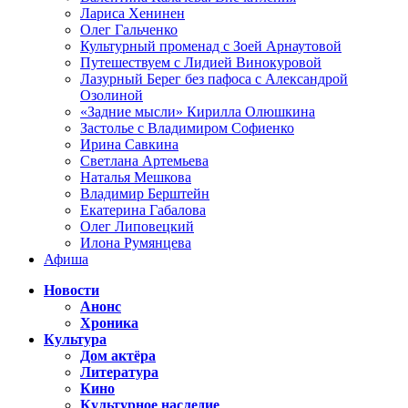
Лариса Хенинен
Олег Гальченко
Культурный променад с Зоей Арнаутовой
Путешествуем с Лидией Винокуровой
Лазурный Берег без пафоса с Александрой
Озолиной
«Задние мысли» Кирилла Олюшкина
Застолье с Владимиром Софиенко
Ирина Савкина
Светлана Артемьева
Наталья Мешкова
Владимир Берштейн
Екатерина Габалова
Олег Липовецкий
Илона Румянцева
Афиша
Новости
Анонс
Хроника
Культура
Дом актёра
Литература
Кино
Культурное наследие