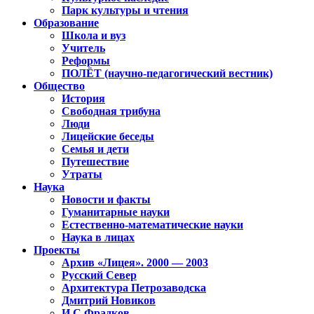
Парк культуры и чтения
Образование
Школа и вуз
Учитель
Реформы
ПОЛЁТ (научно-педагогический вестник)
Общество
История
Свободная трибуна
Люди
Лицейские беседы
Семья и дети
Путешествие
Утраты
Наука
Новости и факты
Гуманитарные науки
Естественно-математические науки
Наука в лицах
Проекты
Архив «Лицея». 2000 — 2003
Русский Север
Архитектура Петрозаводска
Дмитрий Новиков
И.С.Фрадков