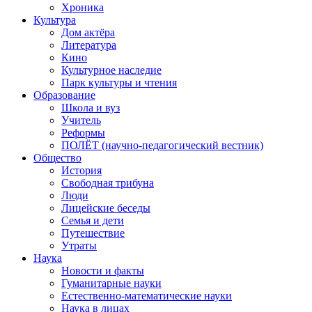
Хроника
Культура
Дом актёра
Литература
Кино
Культурное наследие
Парк культуры и чтения
Образование
Школа и вуз
Учитель
Реформы
ПОЛЁТ (научно-педагогический вестник)
Общество
История
Свободная трибуна
Люди
Лицейские беседы
Семья и дети
Путешествие
Утраты
Наука
Новости и факты
Гуманитарные науки
Естественно-математические науки
Наука в лицах