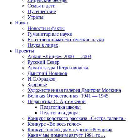
Лицейские беседы
Семья и дети
Путешествие
Утраты
Наука
Новости и факты
Гуманитарные науки
Естественно-математические науки
Наука в лицах
Проекты
Архив «Лицея». 2000 — 2003
Русский Север
Архитектура Петрозаводска
Дмитрий Новиков
И.С.Фрадков
Здоровье
Художественная галерея Дмитрия Москина
Великая Отечественная. 1941 — 1945
Педагогика С. Артемьевой
Педагогика школы
Педагогика двора
Конкурс короткого рассказа «Сестра таланта»
Конкурс «Во весь голос»
Конкурс новой драматургии «Ремарка»
Каким мы помним август 1991-го…