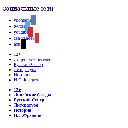
Социальные сети
vkontakte
twitter
youtube
zen-yandex
mail
12+
Лицейские беседы
Русский Север
Литература
История
И.С.Фрадков
12+
Лицейские беседы
Русский Север
Литература
История
И.С.Фрадков