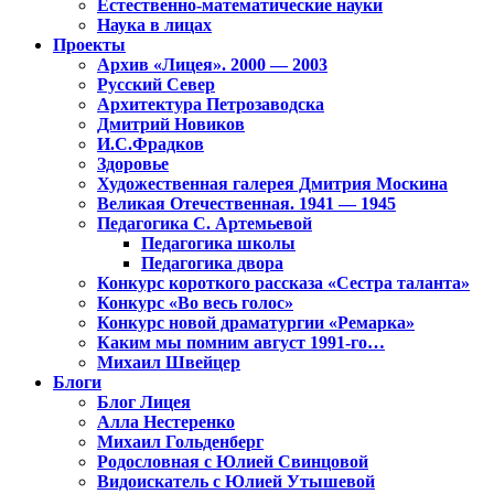
Естественно-математические науки
Наука в лицах
Проекты
Архив «Лицея». 2000 — 2003
Русский Север
Архитектура Петрозаводска
Дмитрий Новиков
И.С.Фрадков
Здоровье
Художественная галерея Дмитрия Москина
Великая Отечественная. 1941 — 1945
Педагогика С. Артемьевой
Педагогика школы
Педагогика двора
Конкурс короткого рассказа «Сестра таланта»
Конкурс «Во весь голос»
Конкурс новой драматургии «Ремарка»
Каким мы помним август 1991-го…
Михаил Швейцер
Блоги
Блог Лицея
Алла Нестеренко
Михаил Гольденберг
Родословная с Юлией Свинцовой
Видоискатель с Юлией Утышевой