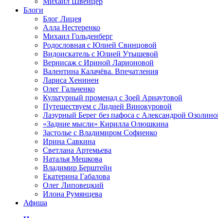
Михаил Швейцер
Блоги
Блог Лицея
Алла Нестеренко
Михаил Гольденберг
Родословная с Юлией Свинцовой
Видоискатель с Юлией Утышевой
Вернисаж с Ириной Ларионовой
Валентина Калачёва. Впечатления
Лариса Хенинен
Олег Гальченко
Культурный променад с Зоей Арнаутовой
Путешествуем с Лидией Винокуровой
Лазурный Берег без пафоса с Александрой Озолино
«Задние мысли» Кирилла Олюшкина
Застолье с Владимиром Софиенко
Ирина Савкина
Светлана Артемьева
Наталья Мешкова
Владимир Берштейн
Екатерина Габалова
Олег Липовецкий
Илона Румянцева
Афиша