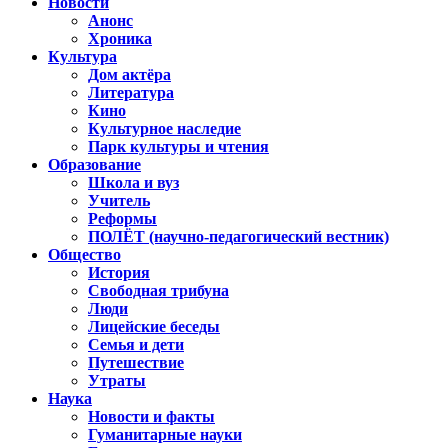
Новости
Анонс
Хроника
Культура
Дом актёра
Литература
Кино
Культурное наследие
Парк культуры и чтения
Образование
Школа и вуз
Учитель
Реформы
ПОЛЁТ (научно-педагогический вестник)
Общество
История
Свободная трибуна
Люди
Лицейские беседы
Семья и дети
Путешествие
Утраты
Наука
Новости и факты
Гуманитарные науки