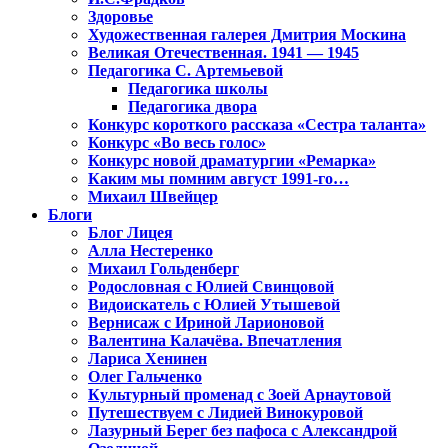
Здоровье
Художественная галерея Дмитрия Москина
Великая Отечественная. 1941 — 1945
Педагогика С. Артемьевой
Педагогика школы
Педагогика двора
Конкурс короткого рассказа «Сестра таланта»
Конкурс «Во весь голос»
Конкурс новой драматургии «Ремарка»
Каким мы помним август 1991-го…
Михаил Швейцер
Блоги
Блог Лицея
Алла Нестеренко
Михаил Гольденберг
Родословная с Юлией Свинцовой
Видоискатель с Юлией Утышевой
Вернисаж с Ириной Ларионовой
Валентина Калачёва. Впечатления
Лариса Хенинен
Олег Гальченко
Культурный променад с Зоей Арнаутовой
Путешествуем с Лидией Винокуровой
Лазурный Берег без пафоса с Александрой