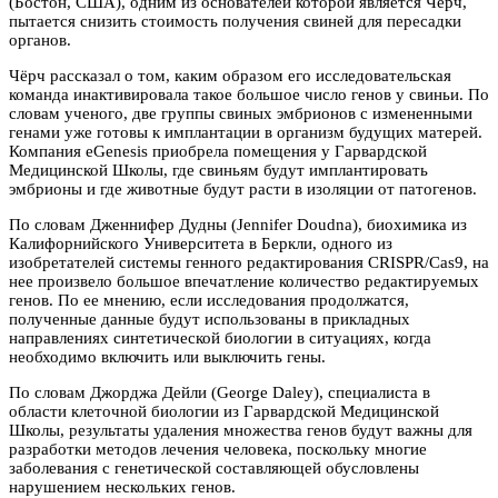
(Бостон, США), одним из основателей которой является Чёрч,
пытается снизить стоимость получения свиней для пересадки
органов.
Чёрч рассказал о том, каким образом его исследовательская
команда инактивировала такое большое число генов у свиньи. По
словам ученого, две группы свиных эмбрионов с измененными
генами уже готовы к имплантации в организм будущих матерей.
Компания eGenesis приобрела помещения у Гарвардской
Медицинской Школы, где свиньям будут имплантировать
эмбрионы и где животные будут расти в изоляции от патогенов.
По словам Дженнифер Дудны (Jennifer Doudna), биохимика из
Калифорнийского Университета в Беркли, одного из
изобретателей системы генного редактирования CRISPR/Cas9, на
нее произвело большое впечатление количество редактируемых
генов. По ее мнению, если исследования продолжатся,
полученные данные будут использованы в прикладных
направлениях синтетической биологии в ситуациях, когда
необходимо включить или выключить гены.
По словам Джорджа Дейли (George Daley), специалиста в
области клеточной биологии из Гарвардской Медицинской
Школы, результаты удаления множества генов будут важны для
разработки методов лечения человека, поскольку многие
заболевания с генетической составляющей обусловлены
нарушением нескольких генов.