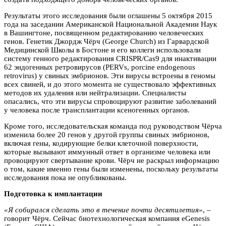
Результаты этого исследования были оглашены 5 октября 2015
года на заседании Американской Национальной Академии Наук
в Вашингтоне, посвященном редактированию человеческих
генов. Генетик Джордж Чёрч (George Church) из Гарвардской
Медицинской Школы в Бостоне и его коллеги использовали
систему генного редактирования CRISPR/Cas9 для инактивации
62 эндогенных ретровирусов (PERVs, porcine endogenous
retrovirus) у свиных эмбрионов. Эти вирусы встроены в геномы
всех свиней, и до этого момента не существовало эффективных
методов их удаления или нейтрализации. Специалисты
опасались, что эти вирусы спровоцируют развитие заболеваний
у человека после трансплантации ксеногенных органов.
Кроме того, исследовательская команда под руководством Чёрча
изменила более 20 генов у другой группы свиных эмбрионов,
включая гены, кодирующие белки клеточной поверхности,
которые вызывают иммунный ответ в организме человека или
провоцируют свертывание крови. Чёрч не раскрыл информацию
о том, какие именно гены были изменены, поскольку результаты
исследования пока не опубликованы.
Подготовка к имплантации
«Я собирался сделать это в течение почти десятилетия»
, –
говорит Чёрч. Сейчас биотехнологическая компания eGenesis