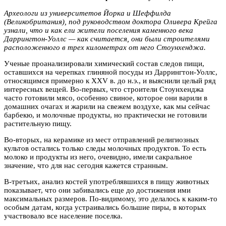
Археологи из университетов Йорка и Шеффилда
(Великобритания), под руководством доктора Оливера Крейга
узнали, что и как ели жители поселения каменного века
Даррингтон-Уоллс — как считается, они были строителями
расположенного в трех километрах от него Стоунхенджа.
Ученые проанализировали химический состав следов пищи,
оставшихся на черепках глиняной посуды из Даррингтон-Уоллс,
относящимся примерно к XXV в. до н.э., и выяснили целый ряд
интересных вещей. Во-первых, что строители Стоунхенджа
часто готовили мясо, особенно свиное, которое они варили в
домашних очагах и жарили на свежем воздухе, как мы сейчас
барбекю, и молочные продукты, но практически не готовили
растительную пищу.
Во-вторых, на керамике из мест отправлений религиозных
культов остались только следы молочных продуктов. То есть
молоко и продукты из него, очевидно, имели сакральное
значение, что для нас сегодня кажется странным.
В-третьих, анализ костей употреблявшихся в пищу животных
показывает, что они забивались еще до достижения ими
максимальных размеров. По-видимому, это делалось к каким-то
особым датам, когда устраивались большие пиры, в которых
участвовало все население поселка.