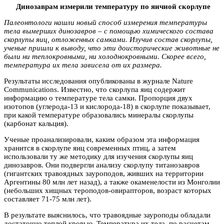
Динозаврам измерили температуру по яичной скорлупе
Палеонтологи нашли новый способ измерения температуры
тела вымерших динозавров – с помощью химического состава
скорлупы яиц, отложенных самками. Изучив состав скорлупы,
ученые пришли к выводу, что эти доисторические животные не
были ни теплокровными, ни холоднокровными. Скорее всего,
температура их тела зависела от их размера.
Результаты исследования опубликованы в журнале Nature
Communications. Известно, что скорлупа яиц содержит
информацию о температуре тела самки. Пропорция двух
изотопов (углерода-13 и кислорода-18) в скорлупе показывает,
при какой температуре образовались минералы скорлупы
(карбонат кальция).
Ученые проанализировали, каким образом эта информация
хранится в скорлупе яиц современных птиц, а затем
использовали ту же методику для изучения скорлупы яиц
динозавров. Они подвергли анализу скорлупу титанозавров
(гигантских травоядных зауроподов, живших на территории
Аргентины 80 млн лет назад), а также окаменелости из Монголии
(небольших хищных тероподов-овирапторов, возраст которых
составляет 71-75 млн лет).
В результате выяснилось, что травоядные зауроподы обладали
достаточно теплой кровью. Температура их тела, по расчетам