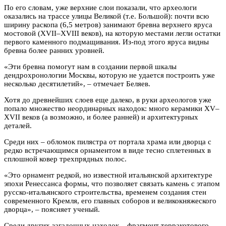
По его словам, уже верхние слои показали, что археологи
оказались на трассе улицы Великой (т.е. Большой): почти всю
ширину раскопа (6,5 метров) занимают бревна верхнего яруса
мостовой (XVII–XVIII веков), на которую местами легли остатки
первого каменного подмащивания. Из-под этого яруса видны
бревна более ранних уровней.
«Эти бревна помогут нам в создании первой шкалы
дендрохронологии Москвы, которую не удается построить уже
несколько десятилетий», – отмечает Беляев.
Хотя до древнейших слоев еще далеко, в руки археологов уже
попало множество неординарных находок: много керамики XV–
XVII веков (а возможно, и более ранней) и архитектурных
деталей.
Среди них – обломок пилястра от портала храма или дворца с
редко встречающимся орнаментом в виде тесно сплетенных в
сплошной ковер трехпрядных полос.
«Это орнамент редкой, но известной итальянской архитектуре
эпохи Ренессанса формы, что позволяет связать камень с этапом
русско-итальянского строительства, временем создания стен
современного Кремля, его главных соборов и великокняжеского
дворца», – поясняет ученый.
Среди других загадочных находок – фрагмент терракотового