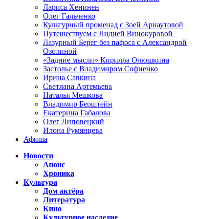
Лариса Хенинен
Олег Гальченко
Культурный променад с Зоей Арнаутовой
Путешествуем с Лидией Винокуровой
Лазурный Берег без пафоса с Александрой
Озолиной
«Задние мысли» Кирилла Олюшкина
Застолье с Владимиром Софиенко
Ирина Савкина
Светлана Артемьева
Наталья Мешкова
Владимир Берштейн
Екатерина Габалова
Олег Липовецкий
Илона Румянцева
Афиша
Новости
Анонс
Хроника
Культура
Дом актёра
Литература
Кино
Культурное наследие