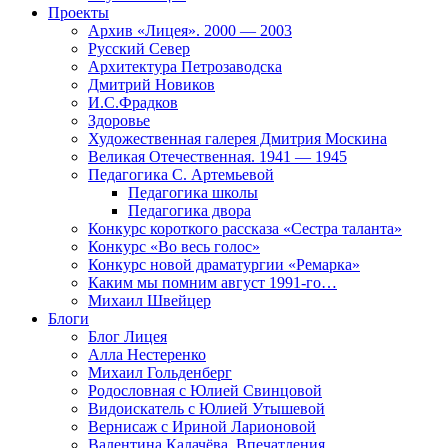
Проекты
Архив «Лицея». 2000 — 2003
Русский Север
Архитектура Петрозаводска
Дмитрий Новиков
И.С.Фрадков
Здоровье
Художественная галерея Дмитрия Москина
Великая Отечественная. 1941 — 1945
Педагогика С. Артемьевой
Педагогика школы
Педагогика двора
Конкурс короткого рассказа «Сестра таланта»
Конкурс «Во весь голос»
Конкурс новой драматургии «Ремарка»
Каким мы помним август 1991-го…
Михаил Швейцер
Блоги
Блог Лицея
Алла Нестеренко
Михаил Гольденберг
Родословная с Юлией Свинцовой
Видоискатель с Юлией Утышевой
Вернисаж с Ириной Ларионовой
Валентина Калачёва. Впечатления