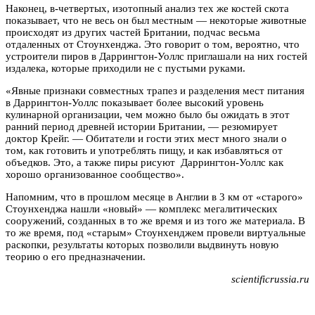
Наконец, в-четвертых, изотопный анализ тех же костей скота
показывает, что не весь он был местным — некоторые животные
происходят из других частей Британии, подчас весьма
отдаленных от Стоунхенджа. Это говорит о том, вероятно, что
устроители пиров в Даррингтон-Уоллс приглашали на них гостей
издалека, которые приходили не с пустыми руками.
«Явные признаки совместных трапез и разделения мест питания
в Даррингтон-Уоллс показывает более высокий уровень
кулинарной организации, чем можно было бы ожидать в этот
ранний период древней истории Британии, — резюмирует
доктор Крейг. — Обитатели и гости этих мест много знали о
том, как готовить и употреблять пищу, и как избавляться от
объедков. Это, а также пиры рисуют Даррингтон-Уоллс как
хорошо организованное сообщество».
Напомним, что в прошлом месяце в Англии в 3 км от «старого»
Стоунхенджа нашли «новый» — комплекс мегалитических
сооружений, созданных в то же время и из того же материала. В
то же время, под «старым» Стоунхенджем провели виртуальные
раскопки, результаты которых позволили выдвинуть новую
теорию о его предназначении.
scientificrussia.ru