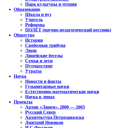
Парк культуры и чтения
Образование
Школа и вуз
Учитель
Реформы
ПОЛЁТ (научно-педагогический вестник)
Общество
История
Свободная трибуна
Люди
Лицейские беседы
Семья и дети
Путешествие
Утраты
Наука
Новости и факты
Гуманитарные науки
Естественно-математические науки
Наука в лицах
Проекты
Архив «Лицея». 2000 — 2003
Русский Север
Архитектура Петрозаводска
Дмитрий Новиков
И.С.Фрадков