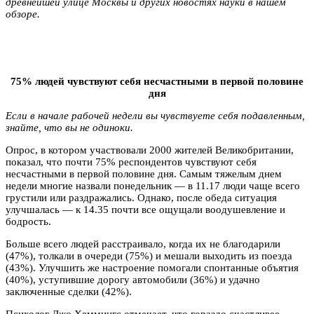
древнейшей улице Москвы и других новостях науки в нашем
обзоре.
75% людей чувствуют себя несчастными в первой половине
дня
Если в начале рабочей недели вы чувствуете себя подавленным,
знайте, что вы не одиноки.
Опрос, в котором участвовали 2000 жителей Великобритании,
показал, что почти 75% респондентов чувствуют себя
несчастными в первой половине дня. Самым тяжелым днем
недели многие назвали понедельник — в 11.17 люди чаще всего
грустили или раздражались. Однако, после обеда ситуация
улучшалась — к 14.35 почти все ощущали воодушевление и
бодрость.
Больше всего людей расстраивало, когда их не благодарили
(47%), толкали в очереди (75%) и мешали выходить из поезда
(43%). Улучшить же настроение помогали спонтанные объятия
(40%), уступившие дорогу автомобили (36%) и удачно
заключенные сделки (42%).
Психолог Джо Хеммингс отмечает, что гораздо счастливее