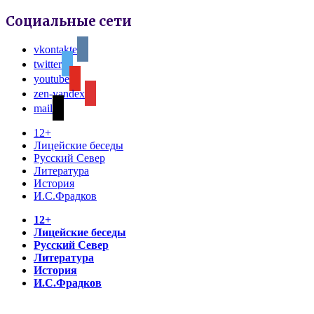
Социальные сети
vkontakte
twitter
youtube
zen-yandex
mail
12+
Лицейские беседы
Русский Север
Литература
История
И.С.Фрадков
12+
Лицейские беседы
Русский Север
Литература
История
И.С.Фрадков