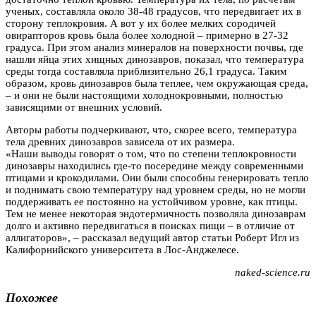
ученых, составляла около 38-48 градусов, что передвигает их в
сторону теплокровия. А вот у их более мелких сородичей
овирапторов кровь была более холодной – примерно в 27-32
градуса. При этом анализ минералов на поверхности почвы, где
нашли яйца этих хищных динозавров, показал, что температура
среды тогда составляла приблизительно 26,1 градуса. Таким
образом, кровь динозавров была теплее, чем окружающая среда,
– и они не были настоящими холоднокровными, полностью
зависящими от внешних условий.
Авторы работы подчеркивают, что, скорее всего, температура
тела древних динозавров зависела от их размера.
«Наши выводы говорят о том, что по степени теплокровности
динозавры находились где-то посередине между современными
птицами и крокодилами. Они были способны генерировать тепло
и поднимать свою температуру над уровнем среды, но не могли
поддерживать ее постоянно на устойчивом уровне, как птицы.
Тем не менее некоторая эндотермичность позволяла динозаврам
долго и активно передвигаться в поисках пищи – в отличие от
аллигаторов», – рассказал ведущий автор статьи Роберт Игл из
Калифорнийского университета в Лос-Анджелесе.
naked-science.ru
Похожее