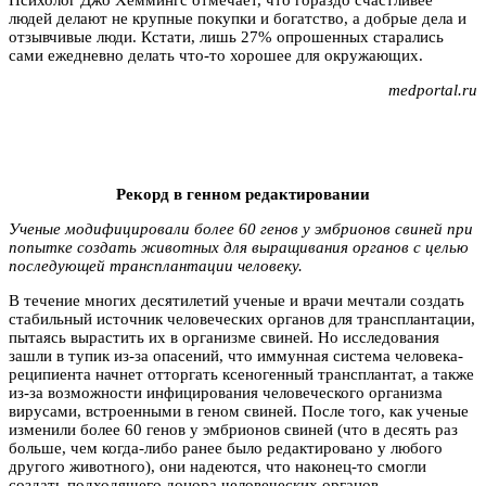
людей делают не крупные покупки и богатство, а добрые дела и
отзывчивые люди. Кстати, лишь 27% опрошенных старались
сами ежедневно делать что-то хорошее для окружающих.
medportal.ru
Рекорд в генном редактировании
Ученые модифицировали более 60 генов у эмбрионов свиней при
попытке создать животных для выращивания органов c целью
последующей трансплантации человеку.
В течение многих десятилетий ученые и врачи мечтали создать
стабильный источник человеческих органов для трансплантации,
пытаясь вырастить их в организме свиней. Но исследования
зашли в тупик из-за опасений, что иммунная система человека-
реципиента начнет отторгать ксеногенный трансплантат, а также
из-за возможности инфицирования человеческого организма
вирусами, встроенными в геном свиней. После того, как ученые
изменили более 60 генов у эмбрионов свиней (что в десять раз
больше, чем когда-либо ранее было редактировано у любого
другого животного), они надеются, что наконец-то смогли
создать подходящего донора человеческих органов.