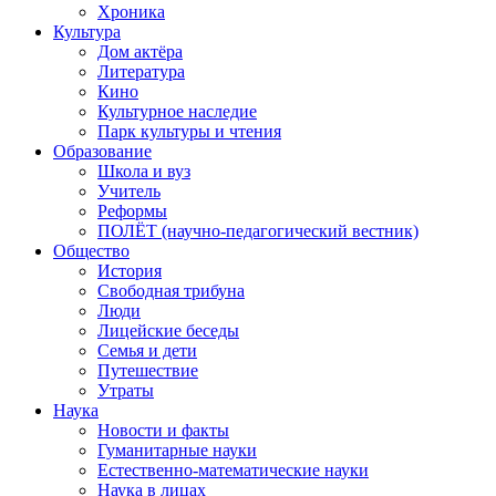
Хроника
Культура
Дом актёра
Литература
Кино
Культурное наследие
Парк культуры и чтения
Образование
Школа и вуз
Учитель
Реформы
ПОЛЁТ (научно-педагогический вестник)
Общество
История
Свободная трибуна
Люди
Лицейские беседы
Семья и дети
Путешествие
Утраты
Наука
Новости и факты
Гуманитарные науки
Естественно-математические науки
Наука в лицах