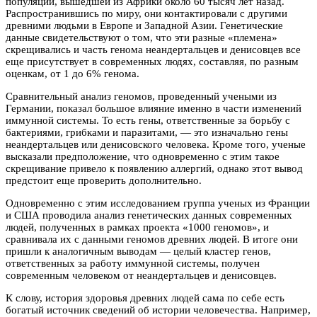
популяции, вышедшей из Африки около 60 тысяч лет назад.
Распространившись по миру, они контактировали с другими
древними людьми в Европе и Западной Азии. Генетические
данные свидетельствуют о том, что эти разные «племена»
скрещивались и часть генома неандертальцев и денисовцев все
еще присутствует в современных людях, составляя, по разным
оценкам, от 1 до 6% генома.
Сравнительный анализ геномов, проведенный учеными из
Германии, показал большое влияние именно в части изменений
иммунной системы. То есть гены, ответственные за борьбу с
бактериями, грибками и паразитами, — это изначально гены
неандертальцев или денисовского человека. Кроме того, ученые
высказали предположение, что одновременно с этим такое
скрещивание привело к появлению аллергий, однако этот вывод
предстоит еще проверить дополнительно.
Одновременно с этим исследованием группа ученых из Франции
и США проводила анализ генетических данных современных
людей, полученных в рамках проекта «1000 геномов», и
сравнивала их с данными геномов древних людей. В итоге они
пришли к аналогичным выводам — целый кластер генов,
ответственных за работу иммунной системы, получен
современным человеком от неандертальцев и денисовцев.
К слову, история здоровья древних людей сама по себе есть
богатый источник сведений об истории человечества. Например,