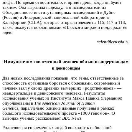
мифы. Но время относительно, и придет день, когда он будет
таким». Она выразила надежду, что исследователи из
Объединенного института ядерных исследований в Дубне
(Россия) и Ливерморской национальной лаборатории в
Калифорнии (США), которые открыли элементы 115, 117 и 118,
также окажутся поклонниками «Плоского мира» и поддержат ее
идею.
scientificrussia.ru
Иммунитетом современный человек обязан неандертальцам
и денисовцам
Два новых исследования показали, что гены, ответственные за
способность организма бороться с болезнями, современный
человек взял у своих древних вымерших «родственников» —
неандертальцев и денисовского человека. Результаты
исследования ученых из Института Макса Планка (Германия)
опубликованы в
The American Journal of Human
Genetics,
параллельно близкие данные получены в рамках
большого исследовательского проекта «1000 геномов».
О
выводах ученых
рассказывает
BBC
News
.
Родословная современных людей восходит к небольшой