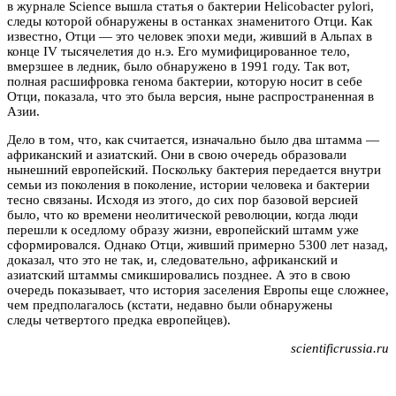
в журнале Science вышла статья о бактерии Helicobacter pylori,
следы которой обнаружены в останках знаменитого Отци. Как
известно, Отци — это человек эпохи меди, живший в Альпах в
конце IV тысячелетия до н.э. Его мумифицированное тело,
вмерзшее в ледник, было обнаружено в 1991 году. Так вот,
полная расшифровка генома бактерии, которую носит в себе
Отци, показала, что это была версия, ныне распространенная в
Азии.
Дело в том, что, как считается, изначально было два штамма —
африканский и азиатский. Они в свою очередь образовали
нынешний европейский. Поскольку бактерия передается внутри
семьи из поколения в поколение, истории человека и бактерии
тесно связаны. Исходя из этого, до сих пор базовой версией
было, что ко времени неолитической революции, когда люди
перешли к оседлому образу жизни, европейский штамм уже
сформировался. Однако Отци, живший примерно 5300 лет назад,
доказал, что это не так, и, следовательно, африканский и
азиатский штаммы смикшировались позднее. А это в свою
очередь показывает, что история заселения Европы еще сложнее,
чем предполагалось (кстати, недавно были обнаружены
следы четвертого предка европейцев).
scientificrussia.ru