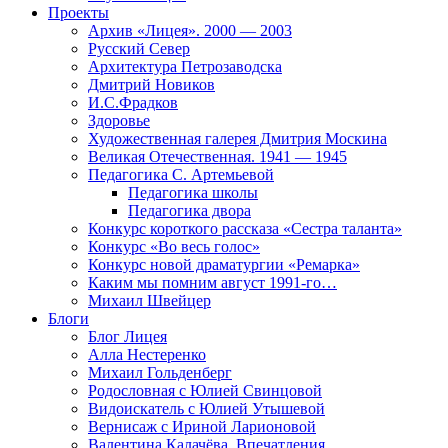
Проекты
Архив «Лицея». 2000 — 2003
Русский Север
Архитектура Петрозаводска
Дмитрий Новиков
И.С.Фрадков
Здоровье
Художественная галерея Дмитрия Москина
Великая Отечественная. 1941 — 1945
Педагогика С. Артемьевой
Педагогика школы
Педагогика двора
Конкурс короткого рассказа «Сестра таланта»
Конкурс «Во весь голос»
Конкурс новой драматургии «Ремарка»
Каким мы помним август 1991-го…
Михаил Швейцер
Блоги
Блог Лицея
Алла Нестеренко
Михаил Гольденберг
Родословная с Юлией Свинцовой
Видоискатель с Юлией Утышевой
Вернисаж с Ириной Ларионовой
Валентина Калачёва. Впечатления