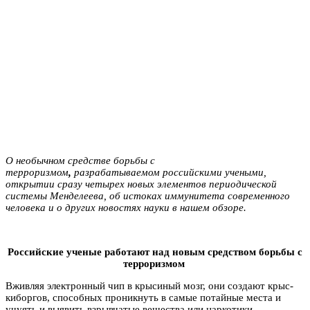
О необычном средстве борьбы с
терроризмом
,
разрабатываемом российскими учеными,
открытии сразу четырех новых элементов
периодической
системы Менделеева, об истоках и
ммунитета современного
человека и о других новостях науки в нашем обзоре.
Российские ученые работают над новым средством борьбы с
терроризмом
Вживляя электронный чип в крысиный мозг, они создают крыс-
киборгов, способных проникнуть в самые потайные места и
учуять и выявить взрывчатые вещества или наркотики.