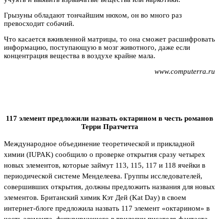
Грызуны обладают тончайшим нюхом, он во много раз
превосходит собачий.
Что касается вживленной матрицы, то она сможет расшифровать
информацию, поступающую в мозг животного, даже если
концентрация вещества в воздухе крайне мала.
www.computerra.ru
117 элемент предложили назвать октарином в честь романов
Терри Пратчетта
Международное объединение теоретической и прикладной
химии (IUPAK) сообщило о проверке открытия сразу четырех
новых элементов, которые займут 113, 115, 117 и 118 ячейки в
периодической системе Менделеева. Г
руппы исследователей,
совершивших открытия, должны
предложить названия для новых
элементов
. Британский химик Кэт Дей (Kat Day) в своем
интернет-блоге предложила назвать 117 элемент «октарином» в
честь элемента, фигурирующего в трилогии писателя-фантаста