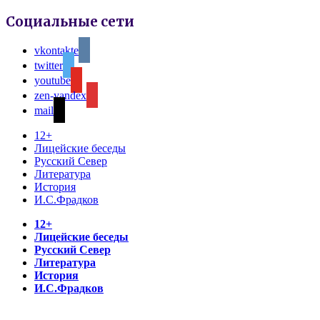
Социальные сети
vkontakte
twitter
youtube
zen-yandex
mail
12+
Лицейские беседы
Русский Север
Литература
История
И.С.Фрадков
12+
Лицейские беседы
Русский Север
Литература
История
И.С.Фрадков