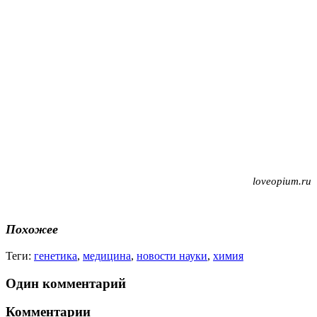
loveopium.ru
Похожее
Теги:
генетика
,
медицина
,
новости науки
,
химия
Один комментарий
Комментарии