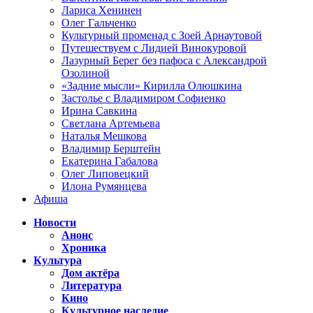
Лариса Хенинен
Олег Гальченко
Культурный променад с Зоей Арнаутовой
Путешествуем с Лидией Винокуровой
Лазурный Берег без пафоса с Александрой
Озолиной
«Задние мысли» Кирилла Олюшкина
Застолье с Владимиром Софиенко
Ирина Савкина
Светлана Артемьева
Наталья Мешкова
Владимир Берштейн
Екатерина Габалова
Олег Липовецкий
Илона Румянцева
Афиша
Новости
Анонс
Хроника
Культура
Дом актёра
Литература
Кино
Культурное наследие