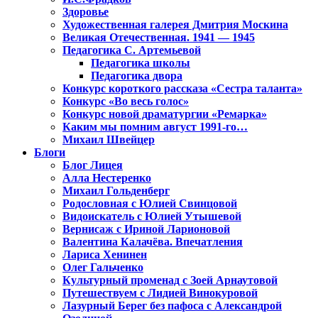
Здоровье
Художественная галерея Дмитрия Москина
Великая Отечественная. 1941 — 1945
Педагогика С. Артемьевой
Педагогика школы
Педагогика двора
Конкурс короткого рассказа «Сестра таланта»
Конкурс «Во весь голос»
Конкурс новой драматургии «Ремарка»
Каким мы помним август 1991-го…
Михаил Швейцер
Блоги
Блог Лицея
Алла Нестеренко
Михаил Гольденберг
Родословная с Юлией Свинцовой
Видоискатель с Юлией Утышевой
Вернисаж с Ириной Ларионовой
Валентина Калачёва. Впечатления
Лариса Хенинен
Олег Гальченко
Культурный променад с Зоей Арнаутовой
Путешествуем с Лидией Винокуровой
Лазурный Берег без пафоса с Александрой