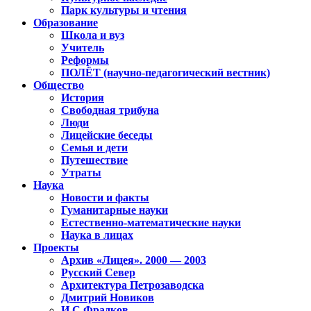
Парк культуры и чтения
Образование
Школа и вуз
Учитель
Реформы
ПОЛЁТ (научно-педагогический вестник)
Общество
История
Свободная трибуна
Люди
Лицейские беседы
Семья и дети
Путешествие
Утраты
Наука
Новости и факты
Гуманитарные науки
Естественно-математические науки
Наука в лицах
Проекты
Архив «Лицея». 2000 — 2003
Русский Север
Архитектура Петрозаводска
Дмитрий Новиков
И.С.Фрадков