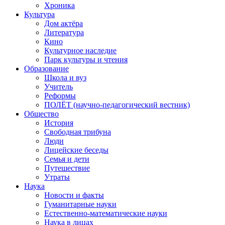
Хроника
Культура
Дом актёра
Литература
Кино
Культурное наследие
Парк культуры и чтения
Образование
Школа и вуз
Учитель
Реформы
ПОЛЁТ (научно-педагогический вестник)
Общество
История
Свободная трибуна
Люди
Лицейские беседы
Семья и дети
Путешествие
Утраты
Наука
Новости и факты
Гуманитарные науки
Естественно-математические науки
Наука в лицах