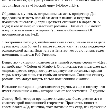
Терри Пратчетта «Плоский мир» («Discworld»).
Обращаясь к ученым, открывшим элемент, профессор Дей
предложила назвать новый элемент в память о недавно
почившем писателе (Терри Пратчетт скончался в марте 2015
года) и его всемирно известных романах. Элемент 117 может
получить название «октарин» (условное обозначение OC,
произносится как [ук]).
Электронная петиция, опубликованная в сети, менее чем за двое
суток получила более 12 тысяч голосов «за», а также поддержку
официальной ленты Пратчетта в Твиттер, которую теперь ведет
помощник писателя Роб Уилкинс.
Вещество «октарин» появляется в первой романе серии — «Цвет
волшебства» («Colour of Magic»). Он описывается писателем как
«король цвета», перед которым меркнут все остальные краски
мира, выступая лишь его слабыми оттенками. Согласно сюжету
романа, его могут видеть только волшебники и кошки.
Название «октарин» представляется удачным еще и потому, что
имеет окончание «-ин», которое имеют все элементы 17 группы.
Доктор Дей, которая преподает химию уже более десяти лет и
является ярой поклонницей творчества Пратчетта, пишет в
своем блоге: «Да, конечно, этот мотив не так стар, как греческие