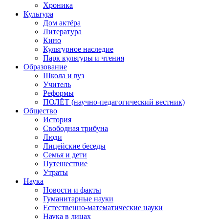
Хроника
Культура
Дом актёра
Литература
Кино
Культурное наследие
Парк культуры и чтения
Образование
Школа и вуз
Учитель
Реформы
ПОЛЁТ (научно-педагогический вестник)
Общество
История
Свободная трибуна
Люди
Лицейские беседы
Семья и дети
Путешествие
Утраты
Наука
Новости и факты
Гуманитарные науки
Естественно-математические науки
Наука в лицах