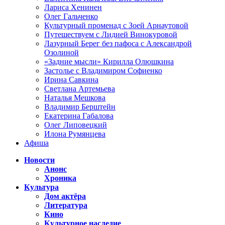
Лариса Хенинен
Олег Гальченко
Культурный променад с Зоей Арнаутовой
Путешествуем с Лидией Винокуровой
Лазурный Берег без пафоса с Александрой
Озолиной
«Задние мысли» Кирилла Олюшкина
Застолье с Владимиром Софиенко
Ирина Савкина
Светлана Артемьева
Наталья Мешкова
Владимир Берштейн
Екатерина Габалова
Олег Липовецкий
Илона Румянцева
Афиша
Новости
Анонс
Хроника
Культура
Дом актёра
Литература
Кино
Культурное наследие