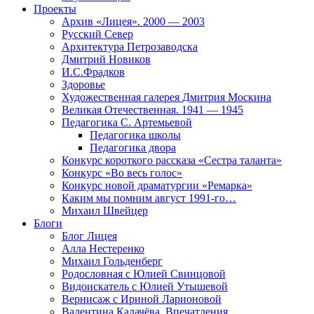
Проекты
Архив «Лицея». 2000 — 2003
Русский Север
Архитектура Петрозаводска
Дмитрий Новиков
И.С.Фрадков
Здоровье
Художественная галерея Дмитрия Москина
Великая Отечественная. 1941 — 1945
Педагогика С. Артемьевой
Педагогика школы
Педагогика двора
Конкурс короткого рассказа «Сестра таланта»
Конкурс «Во весь голос»
Конкурс новой драматургии «Ремарка»
Каким мы помним август 1991-го…
Михаил Швейцер
Блоги
Блог Лицея
Алла Нестеренко
Михаил Гольденберг
Родословная с Юлией Свинцовой
Видоискатель с Юлией Утышевой
Вернисаж с Ириной Ларионовой
Валентина Калачёва. Впечатления