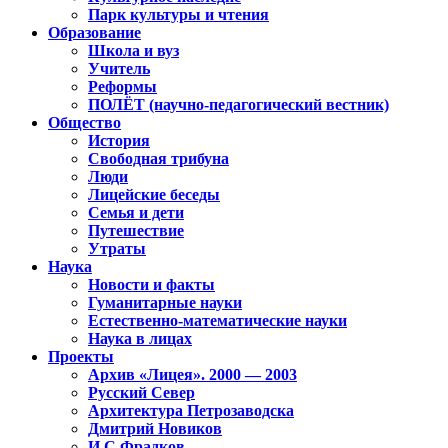
Парк культуры и чтения
Образование
Школа и вуз
Учитель
Реформы
ПОЛЁТ (научно-педагогический вестник)
Общество
История
Свободная трибуна
Люди
Лицейские беседы
Семья и дети
Путешествие
Утраты
Наука
Новости и факты
Гуманитарные науки
Естественно-математические науки
Наука в лицах
Проекты
Архив «Лицея». 2000 — 2003
Русский Север
Архитектура Петрозаводска
Дмитрий Новиков
И.С.Фрадков