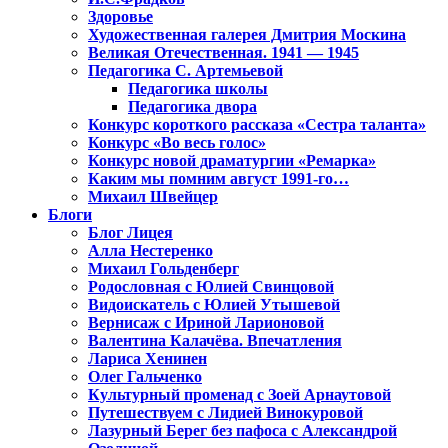
Здоровье
Художественная галерея Дмитрия Москина
Великая Отечественная. 1941 — 1945
Педагогика С. Артемьевой
Педагогика школы
Педагогика двора
Конкурс короткого рассказа «Сестра таланта»
Конкурс «Во весь голос»
Конкурс новой драматургии «Ремарка»
Каким мы помним август 1991-го…
Михаил Швейцер
Блоги
Блог Лицея
Алла Нестеренко
Михаил Гольденберг
Родословная с Юлией Свинцовой
Видоискатель с Юлией Утышевой
Вернисаж с Ириной Ларионовой
Валентина Калачёва. Впечатления
Лариса Хенинен
Олег Гальченко
Культурный променад с Зоей Арнаутовой
Путешествуем с Лидией Винокуровой
Лазурный Берег без пафоса с Александрой