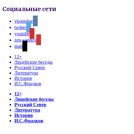
Социальные сети
vkontakte
twitter
youtube
zen-yandex
mail
12+
Лицейские беседы
Русский Север
Литература
История
И.С.Фрадков
12+
Лицейские беседы
Русский Север
Литература
История
И.С.Фрадков