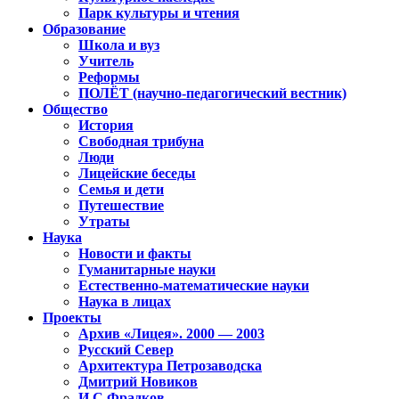
Парк культуры и чтения
Образование
Школа и вуз
Учитель
Реформы
ПОЛЁТ (научно-педагогический вестник)
Общество
История
Свободная трибуна
Люди
Лицейские беседы
Семья и дети
Путешествие
Утраты
Наука
Новости и факты
Гуманитарные науки
Естественно-математические науки
Наука в лицах
Проекты
Архив «Лицея». 2000 — 2003
Русский Север
Архитектура Петрозаводска
Дмитрий Новиков
И.С.Фрадков