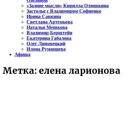
Озолиной
«Задние мысли» Кирилла Олюшкина
Застолье с Владимиром Софиенко
Ирина Савкина
Светлана Артемьева
Наталья Мешкова
Владимир Берштейн
Екатерина Габалова
Олег Липовецкий
Илона Румянцева
Афиша
Метка:
елена ларионова