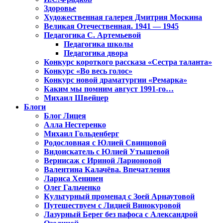
Здоровье
Художественная галерея Дмитрия Москина
Великая Отечественная. 1941 — 1945
Педагогика С. Артемьевой
Педагогика школы
Педагогика двора
Конкурс короткого рассказа «Сестра таланта»
Конкурс «Во весь голос»
Конкурс новой драматургии «Ремарка»
Каким мы помним август 1991-го…
Михаил Швейцер
Блоги
Блог Лицея
Алла Нестеренко
Михаил Гольденберг
Родословная с Юлией Свинцовой
Видоискатель с Юлией Утышевой
Вернисаж с Ириной Ларионовой
Валентина Калачёва. Впечатления
Лариса Хенинен
Олег Гальченко
Культурный променад с Зоей Арнаутовой
Путешествуем с Лидией Винокуровой
Лазурный Берег без пафоса с Александрой