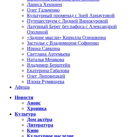
Лариса Хенинен
Олег Гальченко
Культурный променад с Зоей Арнаутовой
Путешествуем с Лидией Винокуровой
Лазурный Берег без пафоса с Александрой
Озолиной
«Задние мысли» Кирилла Олюшкина
Застолье с Владимиром Софиенко
Ирина Савкина
Светлана Артемьева
Наталья Мешкова
Владимир Берштейн
Екатерина Габалова
Олег Липовецкий
Илона Румянцева
Афиша
Новости
Анонс
Хроника
Культура
Дом актёра
Литература
Кино
Культурное наследие