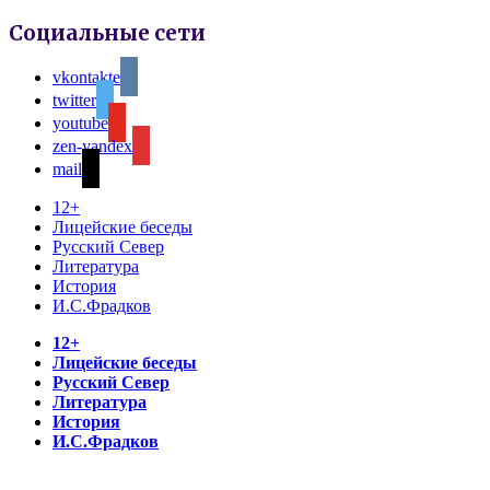
Социальные сети
vkontakte
twitter
youtube
zen-yandex
mail
12+
Лицейские беседы
Русский Север
Литература
История
И.С.Фрадков
12+
Лицейские беседы
Русский Север
Литература
История
И.С.Фрадков