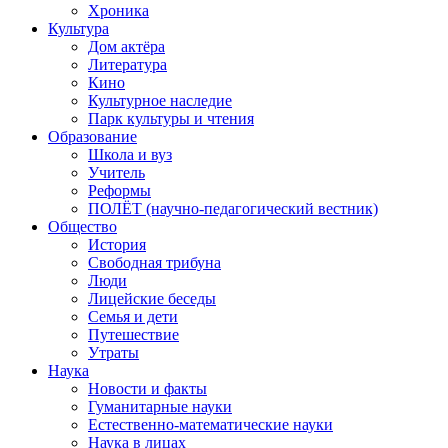
Хроника
Культура
Дом актёра
Литература
Кино
Культурное наследие
Парк культуры и чтения
Образование
Школа и вуз
Учитель
Реформы
ПОЛЁТ (научно-педагогический вестник)
Общество
История
Свободная трибуна
Люди
Лицейские беседы
Семья и дети
Путешествие
Утраты
Наука
Новости и факты
Гуманитарные науки
Естественно-математические науки
Наука в лицах