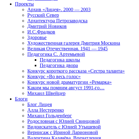
Проекты
Архив «Лицея». 2000 — 2003
Русский Север
Архитектура Петрозаводска
Дмитрий Новиков
И.С.Фрадков
Здоровье
Художественная галерея Дмитрия Москина
Великая Отечественная. 1941 — 1945
Педагогика С. Артемьевой
Педагогика школы
Педагогика двора
Конкурс короткого рассказа «Сестра таланта»
Конкурс «Во весь голос»
Конкурс новой драматургии «Ремарка»
Каким мы помним август 1991-го…
Михаил Швейцер
Блоги
Блог Лицея
Алла Нестеренко
Михаил Гольденберг
Родословная с Юлией Свинцовой
Видоискатель с Юлией Утышевой
Вернисаж с Ириной Ларионовой
Валентина Калачёва. Впечатления