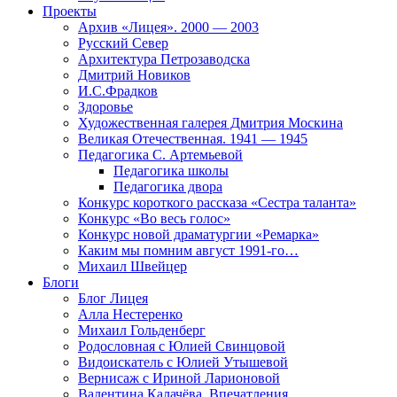
Проекты
Архив «Лицея». 2000 — 2003
Русский Север
Архитектура Петрозаводска
Дмитрий Новиков
И.С.Фрадков
Здоровье
Художественная галерея Дмитрия Москина
Великая Отечественная. 1941 — 1945
Педагогика С. Артемьевой
Педагогика школы
Педагогика двора
Конкурс короткого рассказа «Сестра таланта»
Конкурс «Во весь голос»
Конкурс новой драматургии «Ремарка»
Каким мы помним август 1991-го…
Михаил Швейцер
Блоги
Блог Лицея
Алла Нестеренко
Михаил Гольденберг
Родословная с Юлией Свинцовой
Видоискатель с Юлией Утышевой
Вернисаж с Ириной Ларионовой
Валентина Калачёва. Впечатления