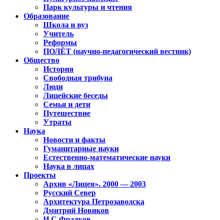
Парк культуры и чтения
Образование
Школа и вуз
Учитель
Реформы
ПОЛЁТ (научно-педагогический вестник)
Общество
История
Свободная трибуна
Люди
Лицейские беседы
Семья и дети
Путешествие
Утраты
Наука
Новости и факты
Гуманитарные науки
Естественно-математические науки
Наука в лицах
Проекты
Архив «Лицея». 2000 — 2003
Русский Север
Архитектура Петрозаводска
Дмитрий Новиков
И.С.Фрадков