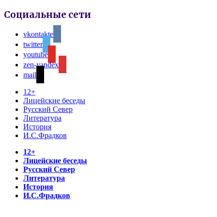
Социальные сети
vkontakte
twitter
youtube
zen-yandex
mail
12+
Лицейские беседы
Русский Север
Литература
История
И.С.Фрадков
12+
Лицейские беседы
Русский Север
Литература
История
И.С.Фрадков