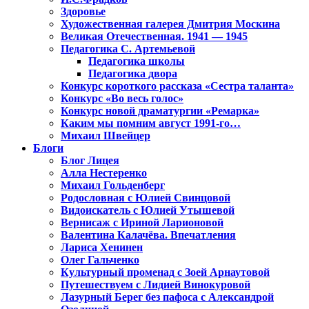
Здоровье
Художественная галерея Дмитрия Москина
Великая Отечественная. 1941 — 1945
Педагогика С. Артемьевой
Педагогика школы
Педагогика двора
Конкурс короткого рассказа «Сестра таланта»
Конкурс «Во весь голос»
Конкурс новой драматургии «Ремарка»
Каким мы помним август 1991-го…
Михаил Швейцер
Блоги
Блог Лицея
Алла Нестеренко
Михаил Гольденберг
Родословная с Юлией Свинцовой
Видоискатель с Юлией Утышевой
Вернисаж с Ириной Ларионовой
Валентина Калачёва. Впечатления
Лариса Хенинен
Олег Гальченко
Культурный променад с Зоей Арнаутовой
Путешествуем с Лидией Винокуровой
Лазурный Берег без пафоса с Александрой