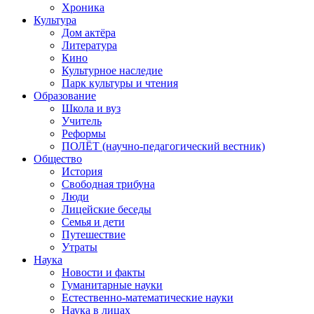
Хроника
Культура
Дом актёра
Литература
Кино
Культурное наследие
Парк культуры и чтения
Образование
Школа и вуз
Учитель
Реформы
ПОЛЁТ (научно-педагогический вестник)
Общество
История
Свободная трибуна
Люди
Лицейские беседы
Семья и дети
Путешествие
Утраты
Наука
Новости и факты
Гуманитарные науки
Естественно-математические науки
Наука в лицах