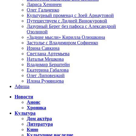
Лариса Хенинен
Олег Гальченко
Культурный променад с Зоей Арнаутовой
Путешествуем с Лидией Винокуровой
Лазурный Берег без пафоса с Александрой
Озолиной
«Задние мысли» Кирилла Олюшкина
Застолье с Владимиром Софиенко
Ирина Савкина
Светлана Артемьева
Наталья Мешкова
Владимир Берштейн
Екатерина Габалова
Олег Липовецкий
Илона Румянцева
Афиша
Новости
Анонс
Хроника
Культура
Дом актёра
Литература
Кино
Культурное наследие