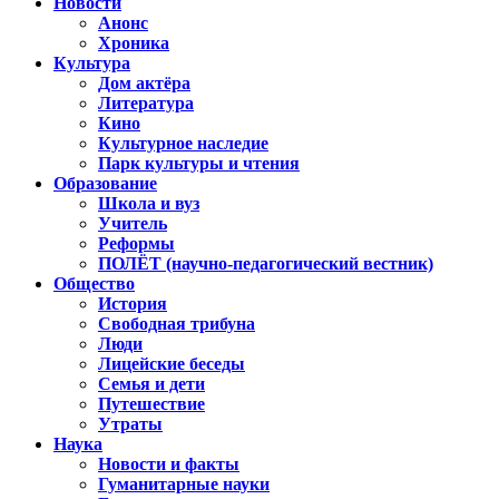
Новости
Анонс
Хроника
Культура
Дом актёра
Литература
Кино
Культурное наследие
Парк культуры и чтения
Образование
Школа и вуз
Учитель
Реформы
ПОЛЁТ (научно-педагогический вестник)
Общество
История
Свободная трибуна
Люди
Лицейские беседы
Семья и дети
Путешествие
Утраты
Наука
Новости и факты
Гуманитарные науки