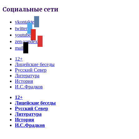
Социальные сети
vkontakte
twitter
youtube
zen-yandex
mail
12+
Лицейские беседы
Русский Север
Литература
История
И.С.Фрадков
12+
Лицейские беседы
Русский Север
Литература
История
И.С.Фрадков