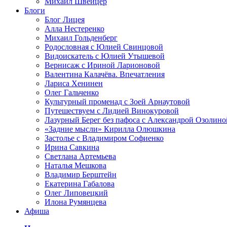
Михаил Швейцер
Блоги
Блог Лицея
Алла Нестеренко
Михаил Гольденберг
Родословная с Юлией Свинцовой
Видоискатель с Юлией Утышевой
Вернисаж с Ириной Ларионовой
Валентина Калачёва. Впечатления
Лариса Хенинен
Олег Гальченко
Культурный променад с Зоей Арнаутовой
Путешествуем с Лидией Винокуровой
Лазурный Берег без пафоса с Александрой Озолино
«Задние мысли» Кирилла Олюшкина
Застолье с Владимиром Софиенко
Ирина Савкина
Светлана Артемьева
Наталья Мешкова
Владимир Берштейн
Екатерина Габалова
Олег Липовецкий
Илона Румянцева
Афиша