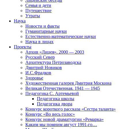
Лицейские беседы
Семья и дети
Путешествие
Утраты
Наука
Новости и факты
Гуманитарные науки
Естественно-математические науки
Наука в лицах
Проекты
Архив «Лицея». 2000 — 2003
Русский Север
Архитектура Петрозаводска
Дмитрий Новиков
И.С.Фрадков
Здоровье
Художественная галерея Дмитрия Москина
Великая Отечественная. 1941 — 1945
Педагогика С. Артемьевой
Педагогика школы
Педагогика двора
Конкурс короткого рассказа «Сестра таланта»
Конкурс «Во весь голос»
Конкурс новой драматургии «Ремарка»
Каким мы помним август 1991-го…