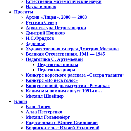
Естественно-математические науки
Наука в лицах
Проекты
Архив «Лицея». 2000 — 2003
Русский Север
Архитектура Петрозаводска
Дмитрий Новиков
И.С.Фрадков
Здоровье
Художественная галерея Дмитрия Москина
Великая Отечественная. 1941 — 1945
Педагогика С. Артемьевой
Педагогика школы
Педагогика двора
Конкурс короткого рассказа «Сестра таланта»
Конкурс «Во весь голос»
Конкурс новой драматургии «Ремарка»
Каким мы помним август 1991-го…
Михаил Швейцер
Блоги
Блог Лицея
Алла Нестеренко
Михаил Гольденберг
Родословная с Юлией Свинцовой
Видоискатель с Юлией Утышевой