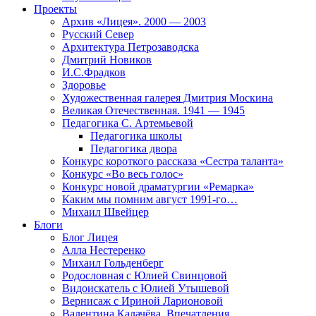
Проекты
Архив «Лицея». 2000 — 2003
Русский Север
Архитектура Петрозаводска
Дмитрий Новиков
И.С.Фрадков
Здоровье
Художественная галерея Дмитрия Москина
Великая Отечественная. 1941 — 1945
Педагогика С. Артемьевой
Педагогика школы
Педагогика двора
Конкурс короткого рассказа «Сестра таланта»
Конкурс «Во весь голос»
Конкурс новой драматургии «Ремарка»
Каким мы помним август 1991-го…
Михаил Швейцер
Блоги
Блог Лицея
Алла Нестеренко
Михаил Гольденберг
Родословная с Юлией Свинцовой
Видоискатель с Юлией Утышевой
Вернисаж с Ириной Ларионовой
Валентина Калачёва. Впечатления