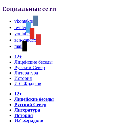
Социальные сети
vkontakte
twitter
youtube
zen-yandex
mail
12+
Лицейские беседы
Русский Север
Литература
История
И.С.Фрадков
12+
Лицейские беседы
Русский Север
Литература
История
И.С.Фрадков