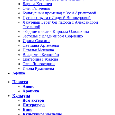
Лариса Хенинен
Олег Гальченко
Культурный променад с Зоей Арнаутовой
Путешествуем с Лидией Винокуровой
Лазурный Берег без пафоса с Александрой
Озолиной
«Задние мысли» Кирилла Олюшкина
Застолье с Владимиром Софиенко
Ирина Савкина
Светлана Артемьева
Наталья Мешкова
Владимир Берштейн
Екатерина Габалова
Олег Липовецкий
Илона Румянцева
Афиша
Новости
Анонс
Хроника
Культура
Дом актёра
Литература
Кино
Культурное наследие