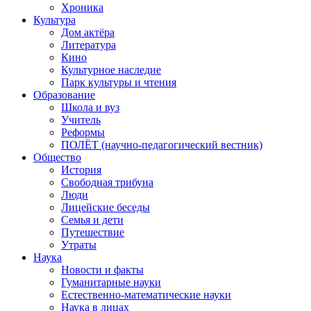
Хроника
Культура
Дом актёра
Литература
Кино
Культурное наследие
Парк культуры и чтения
Образование
Школа и вуз
Учитель
Реформы
ПОЛЁТ (научно-педагогический вестник)
Общество
История
Свободная трибуна
Люди
Лицейские беседы
Семья и дети
Путешествие
Утраты
Наука
Новости и факты
Гуманитарные науки
Естественно-математические науки
Наука в лицах