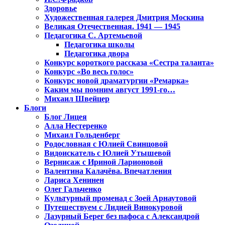
Здоровье
Художественная галерея Дмитрия Москина
Великая Отечественная. 1941 — 1945
Педагогика С. Артемьевой
Педагогика школы
Педагогика двора
Конкурс короткого рассказа «Сестра таланта»
Конкурс «Во весь голос»
Конкурс новой драматургии «Ремарка»
Каким мы помним август 1991-го…
Михаил Швейцер
Блоги
Блог Лицея
Алла Нестеренко
Михаил Гольденберг
Родословная с Юлией Свинцовой
Видоискатель с Юлией Утышевой
Вернисаж с Ириной Ларионовой
Валентина Калачёва. Впечатления
Лариса Хенинен
Олег Гальченко
Культурный променад с Зоей Арнаутовой
Путешествуем с Лидией Винокуровой
Лазурный Берег без пафоса с Александрой