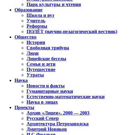
Парк культуры и чтения
Образование
Школа и вуз
Учитель
Реформы
ПОЛЁТ (научно-педагогический вестник)
Общество
История
Свободная трибуна
Люди
Лицейские беседы
Семья и дети
Путешествие
Утраты
Наука
Новости и факты
Гуманитарные науки
Естественно-математические науки
Наука в лицах
Проекты
Архив «Лицея». 2000 — 2003
Русский Север
Архитектура Петрозаводска
Дмитрий Новиков
И.С.Фрадков