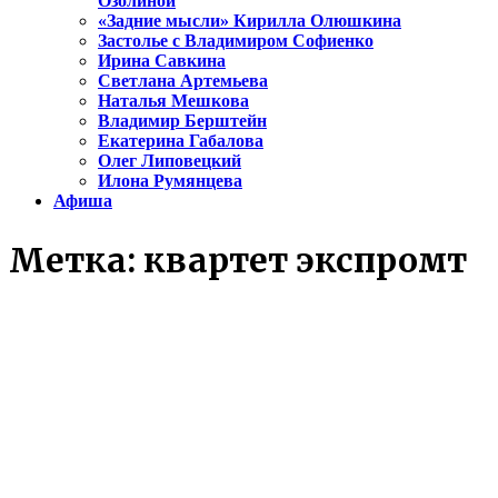
Озолиной
«Задние мысли» Кирилла Олюшкина
Застолье с Владимиром Софиенко
Ирина Савкина
Светлана Артемьева
Наталья Мешкова
Владимир Берштейн
Екатерина Габалова
Олег Липовецкий
Илона Румянцева
Афиша
Метка:
квартет экспромт