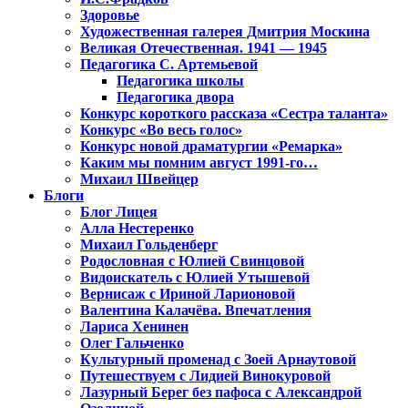
Здоровье
Художественная галерея Дмитрия Москина
Великая Отечественная. 1941 — 1945
Педагогика С. Артемьевой
Педагогика школы
Педагогика двора
Конкурс короткого рассказа «Сестра таланта»
Конкурс «Во весь голос»
Конкурс новой драматургии «Ремарка»
Каким мы помним август 1991-го…
Михаил Швейцер
Блоги
Блог Лицея
Алла Нестеренко
Михаил Гольденберг
Родословная с Юлией Свинцовой
Видоискатель с Юлией Утышевой
Вернисаж с Ириной Ларионовой
Валентина Калачёва. Впечатления
Лариса Хенинен
Олег Гальченко
Культурный променад с Зоей Арнаутовой
Путешествуем с Лидией Винокуровой
Лазурный Берег без пафоса с Александрой