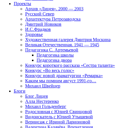
Проекты
Архив «Лицея». 2000 — 2003
Русский Север
Архитектура Петрозаводска
Дмитрий Новиков
И.С.Фрадков
Здоровье
Художественная галерея Дмитрия Москина
Великая Отечественная. 1941 — 1945
Педагогика С. Артемьевой
Педагогика школы
Педагогика двора
Конкурс короткого рассказа «Сестра таланта»
Конкурс «Во весь голос»
Конкурс новой драматургии «Ремарка»
Каким мы помним август 1991-го…
Михаил Швейцер
Блоги
Блог Лицея
Алла Нестеренко
Михаил Гольденберг
Родословная с Юлией Свинцовой
Видоискатель с Юлией Утышевой
Вернисаж с Ириной Ларионовой
Валентина Калачёва. Впечатления