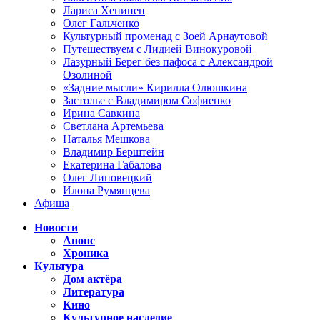
Лариса Хенинен
Олег Гальченко
Культурный променад с Зоей Арнаутовой
Путешествуем с Лидией Винокуровой
Лазурный Берег без пафоса с Александрой
Озолиной
«Задние мысли» Кирилла Олюшкина
Застолье с Владимиром Софиенко
Ирина Савкина
Светлана Артемьева
Наталья Мешкова
Владимир Берштейн
Екатерина Габалова
Олег Липовецкий
Илона Румянцева
Афиша
Новости
Анонс
Хроника
Культура
Дом актёра
Литература
Кино
Культурное наследие