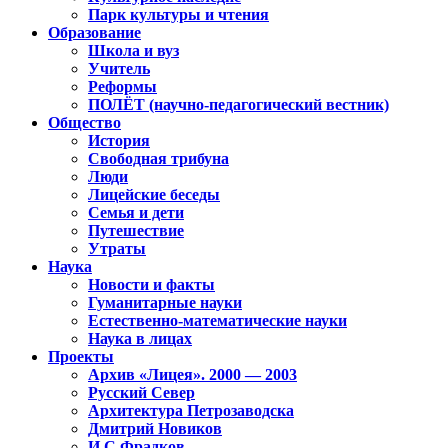
Парк культуры и чтения
Образование
Школа и вуз
Учитель
Реформы
ПОЛЁТ (научно-педагогический вестник)
Общество
История
Свободная трибуна
Люди
Лицейские беседы
Семья и дети
Путешествие
Утраты
Наука
Новости и факты
Гуманитарные науки
Естественно-математические науки
Наука в лицах
Проекты
Архив «Лицея». 2000 — 2003
Русский Север
Архитектура Петрозаводска
Дмитрий Новиков
И.С.Фрадков