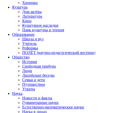
Хроника
Культура
Дом актёра
Литература
Кино
Культурное наследие
Парк культуры и чтения
Образование
Школа и вуз
Учитель
Реформы
ПОЛЁТ (научно-педагогический вестник)
Общество
История
Свободная трибуна
Люди
Лицейские беседы
Семья и дети
Путешествие
Утраты
Наука
Новости и факты
Гуманитарные науки
Естественно-математические науки
Наука в лицах