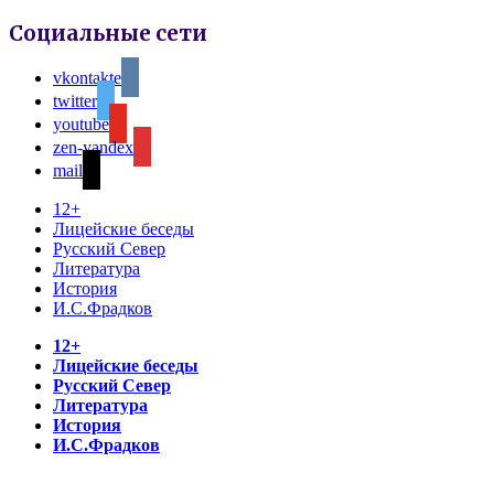
Социальные сети
vkontakte
twitter
youtube
zen-yandex
mail
12+
Лицейские беседы
Русский Север
Литература
История
И.С.Фрадков
12+
Лицейские беседы
Русский Север
Литература
История
И.С.Фрадков