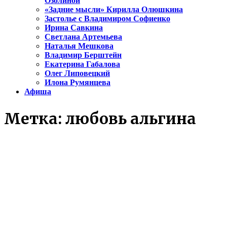
Озолиной
«Задние мысли» Кирилла Олюшкина
Застолье с Владимиром Софиенко
Ирина Савкина
Светлана Артемьева
Наталья Мешкова
Владимир Берштейн
Екатерина Габалова
Олег Липовецкий
Илона Румянцева
Афиша
Метка:
любовь альгина