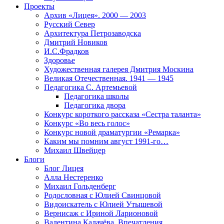
Проекты
Архив «Лицея». 2000 — 2003
Русский Север
Архитектура Петрозаводска
Дмитрий Новиков
И.С.Фрадков
Здоровье
Художественная галерея Дмитрия Москина
Великая Отечественная. 1941 — 1945
Педагогика С. Артемьевой
Педагогика школы
Педагогика двора
Конкурс короткого рассказа «Сестра таланта»
Конкурс «Во весь голос»
Конкурс новой драматургии «Ремарка»
Каким мы помним август 1991-го…
Михаил Швейцер
Блоги
Блог Лицея
Алла Нестеренко
Михаил Гольденберг
Родословная с Юлией Свинцовой
Видоискатель с Юлией Утышевой
Вернисаж с Ириной Ларионовой
Валентина Калачёва. Впечатления