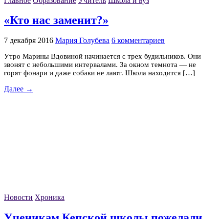
Главное
Образование
Учитель
Школа и вуз
«Кто нас заменит?»
7 декабря 2016
Мария Голубева
6 комментариев
Утро Марины Вдовиной начинается с трех будильников. Они
звонят с небольшими интервалами. За окном темнота — не
горят фонари и даже собаки не лают. Школа находится […]
Далее →
Новости
Хроника
Ученикам Кепской школы пожелали