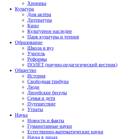
Хроника
Культура
Дом актёра
Литература
Кино
Культурное наследие
Парк культуры и чтения
Образование
Школа и вуз
Учитель
Реформы
ПОЛЁТ (научно-педагогический вестник)
Общество
История
Свободная трибуна
Люди
Лицейские беседы
Семья и дети
Путешествие
Утраты
Наука
Новости и факты
Гуманитарные науки
Естественно-математические науки
Наука в лицах