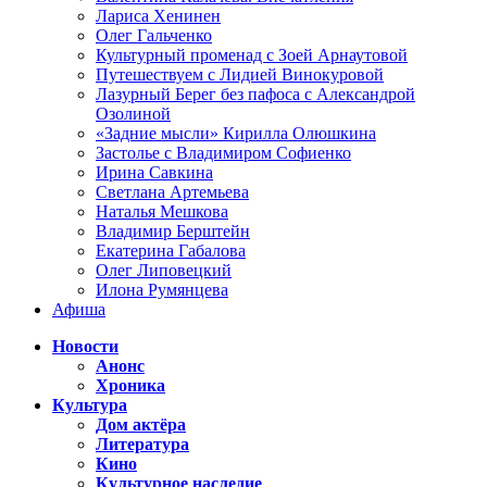
Лариса Хенинен
Олег Гальченко
Культурный променад с Зоей Арнаутовой
Путешествуем с Лидией Винокуровой
Лазурный Берег без пафоса с Александрой
Озолиной
«Задние мысли» Кирилла Олюшкина
Застолье с Владимиром Софиенко
Ирина Савкина
Светлана Артемьева
Наталья Мешкова
Владимир Берштейн
Екатерина Габалова
Олег Липовецкий
Илона Румянцева
Афиша
Новости
Анонс
Хроника
Культура
Дом актёра
Литература
Кино
Культурное наследие