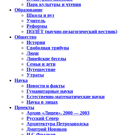
Парк культуры и чтения
Образование
Школа и вуз
Учитель
Реформы
ПОЛЁТ (научно-педагогический вестник)
Общество
История
Свободная трибуна
Люди
Лицейские беседы
Семья и дети
Путешествие
Утраты
Наука
Новости и факты
Гуманитарные науки
Естественно-математические науки
Наука в лицах
Проекты
Архив «Лицея». 2000 — 2003
Русский Север
Архитектура Петрозаводска
Дмитрий Новиков
И.С.Фрадков