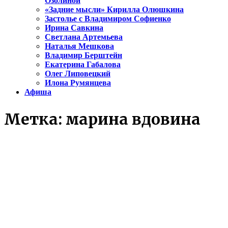
Озолиной
«Задние мысли» Кирилла Олюшкина
Застолье с Владимиром Софиенко
Ирина Савкина
Светлана Артемьева
Наталья Мешкова
Владимир Берштейн
Екатерина Габалова
Олег Липовецкий
Илона Румянцева
Афиша
Метка:
марина вдовина