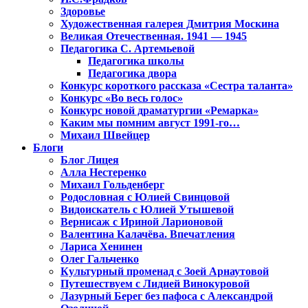
Здоровье
Художественная галерея Дмитрия Москина
Великая Отечественная. 1941 — 1945
Педагогика С. Артемьевой
Педагогика школы
Педагогика двора
Конкурс короткого рассказа «Сестра таланта»
Конкурс «Во весь голос»
Конкурс новой драматургии «Ремарка»
Каким мы помним август 1991-го…
Михаил Швейцер
Блоги
Блог Лицея
Алла Нестеренко
Михаил Гольденберг
Родословная с Юлией Свинцовой
Видоискатель с Юлией Утышевой
Вернисаж с Ириной Ларионовой
Валентина Калачёва. Впечатления
Лариса Хенинен
Олег Гальченко
Культурный променад с Зоей Арнаутовой
Путешествуем с Лидией Винокуровой
Лазурный Берег без пафоса с Александрой