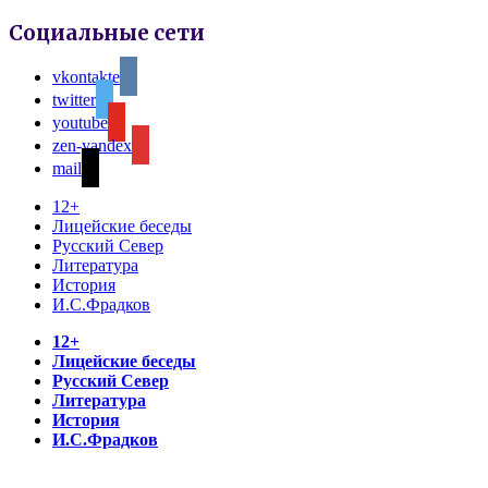
Социальные сети
vkontakte
twitter
youtube
zen-yandex
mail
12+
Лицейские беседы
Русский Север
Литература
История
И.С.Фрадков
12+
Лицейские беседы
Русский Север
Литература
История
И.С.Фрадков