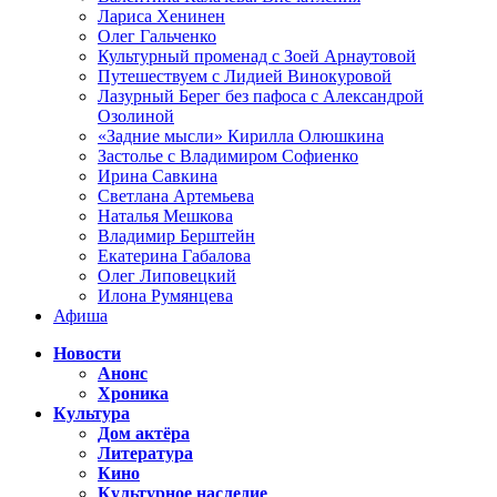
Лариса Хенинен
Олег Гальченко
Культурный променад с Зоей Арнаутовой
Путешествуем с Лидией Винокуровой
Лазурный Берег без пафоса с Александрой
Озолиной
«Задние мысли» Кирилла Олюшкина
Застолье с Владимиром Софиенко
Ирина Савкина
Светлана Артемьева
Наталья Мешкова
Владимир Берштейн
Екатерина Габалова
Олег Липовецкий
Илона Румянцева
Афиша
Новости
Анонс
Хроника
Культура
Дом актёра
Литература
Кино
Культурное наследие