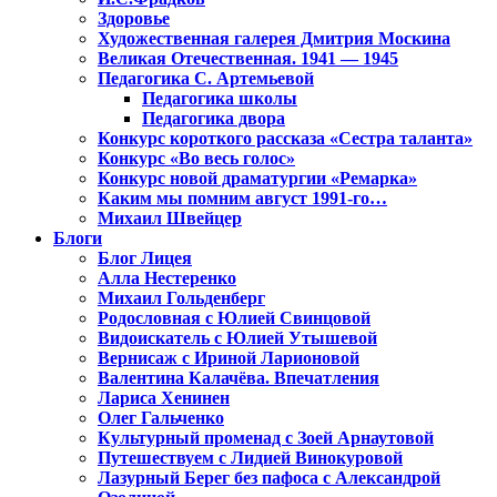
Здоровье
Художественная галерея Дмитрия Москина
Великая Отечественная. 1941 — 1945
Педагогика С. Артемьевой
Педагогика школы
Педагогика двора
Конкурс короткого рассказа «Сестра таланта»
Конкурс «Во весь голос»
Конкурс новой драматургии «Ремарка»
Каким мы помним август 1991-го…
Михаил Швейцер
Блоги
Блог Лицея
Алла Нестеренко
Михаил Гольденберг
Родословная с Юлией Свинцовой
Видоискатель с Юлией Утышевой
Вернисаж с Ириной Ларионовой
Валентина Калачёва. Впечатления
Лариса Хенинен
Олег Гальченко
Культурный променад с Зоей Арнаутовой
Путешествуем с Лидией Винокуровой
Лазурный Берег без пафоса с Александрой