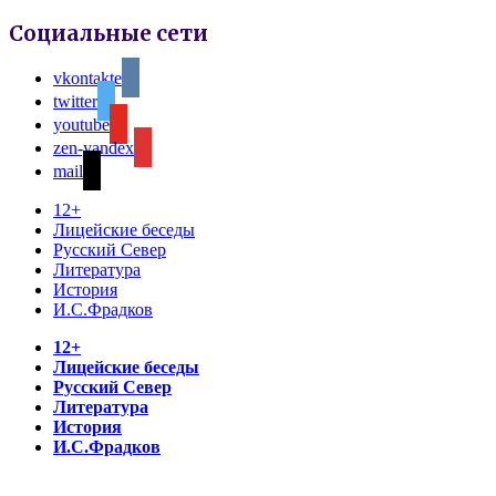
Социальные сети
vkontakte
twitter
youtube
zen-yandex
mail
12+
Лицейские беседы
Русский Север
Литература
История
И.С.Фрадков
12+
Лицейские беседы
Русский Север
Литература
История
И.С.Фрадков