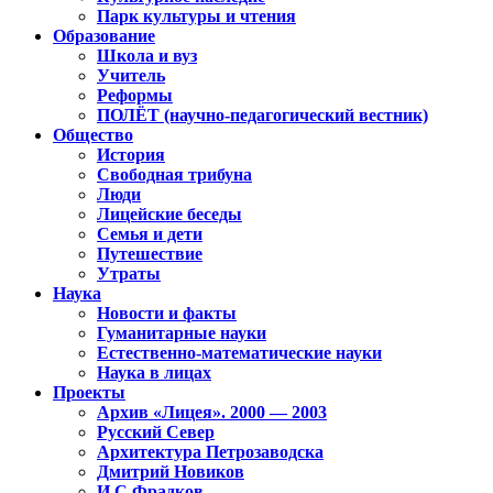
Парк культуры и чтения
Образование
Школа и вуз
Учитель
Реформы
ПОЛЁТ (научно-педагогический вестник)
Общество
История
Свободная трибуна
Люди
Лицейские беседы
Семья и дети
Путешествие
Утраты
Наука
Новости и факты
Гуманитарные науки
Естественно-математические науки
Наука в лицах
Проекты
Архив «Лицея». 2000 — 2003
Русский Север
Архитектура Петрозаводска
Дмитрий Новиков
И.С.Фрадков