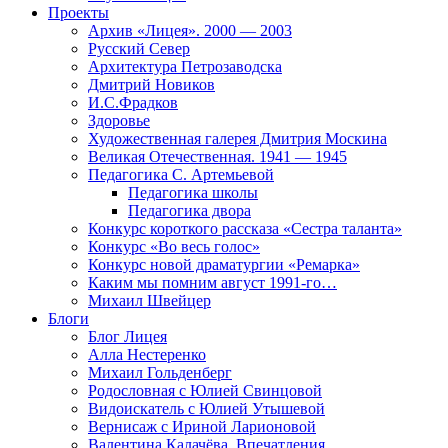
Проекты
Архив «Лицея». 2000 — 2003
Русский Север
Архитектура Петрозаводска
Дмитрий Новиков
И.С.Фрадков
Здоровье
Художественная галерея Дмитрия Москина
Великая Отечественная. 1941 — 1945
Педагогика С. Артемьевой
Педагогика школы
Педагогика двора
Конкурс короткого рассказа «Сестра таланта»
Конкурс «Во весь голос»
Конкурс новой драматургии «Ремарка»
Каким мы помним август 1991-го…
Михаил Швейцер
Блоги
Блог Лицея
Алла Нестеренко
Михаил Гольденберг
Родословная с Юлией Свинцовой
Видоискатель с Юлией Утышевой
Вернисаж с Ириной Ларионовой
Валентина Калачёва. Впечатления