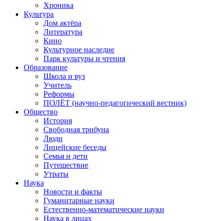
Хроника
Культура
Дом актёра
Литература
Кино
Культурное наследие
Парк культуры и чтения
Образование
Школа и вуз
Учитель
Реформы
ПОЛЁТ (научно-педагогический вестник)
Общество
История
Свободная трибуна
Люди
Лицейские беседы
Семья и дети
Путешествие
Утраты
Наука
Новости и факты
Гуманитарные науки
Естественно-математические науки
Наука в лицах