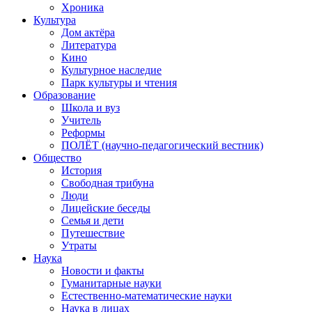
Хроника
Культура
Дом актёра
Литература
Кино
Культурное наследие
Парк культуры и чтения
Образование
Школа и вуз
Учитель
Реформы
ПОЛЁТ (научно-педагогический вестник)
Общество
История
Свободная трибуна
Люди
Лицейские беседы
Семья и дети
Путешествие
Утраты
Наука
Новости и факты
Гуманитарные науки
Естественно-математические науки
Наука в лицах