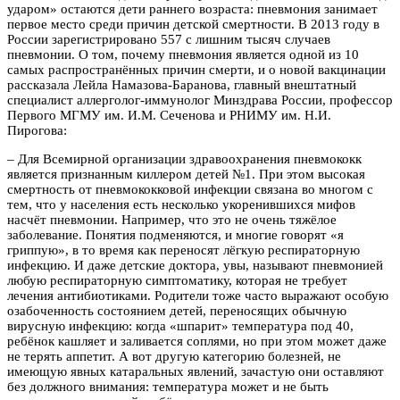
ударом» остаются дети раннего возраста: пневмония занимает
первое место среди причин детской смертности. В 2013 году в
России зарегистрировано 557 с лишним тысяч случаев
пневмонии. О том, почему пневмония является одной из 10
самых распространённых причин смерти, и о новой вакцинации
рассказала Лейла Намазова-Баранова, главный внештатный
специалист аллерголог-иммунолог Минздрава России, профессор
Первого МГМУ им. И.М. Сеченова и РНИМУ им. Н.И.
Пирогова:
– Для Всемирной организации здравоохранения пневмококк
является признанным киллером детей №1. При этом высокая
смертность от пневмококковой инфекции связана во многом с
тем, что у населения есть несколько укоренившихся мифов
насчёт пневмонии. Например, что это не очень тяжёлое
заболевание. Понятия подменяются, и многие говорят «я
гриппую», в то время как переносят лёгкую респираторную
инфекцию. И даже детские доктора, увы, называют пневмонией
любую респираторную симптоматику, которая не требует
лечения антибиотиками. Родители тоже часто выражают особую
озабоченность состоянием детей, переносящих обычную
вирусную инфекцию: когда «шпарит» температура под 40,
ребёнок кашляет и заливается соплями, но при этом может даже
не терять аппетит. А вот другую категорию болезней, не
имеющую явных катаральных явлений, зачастую они оставляют
без должного внимания: температура может и не быть