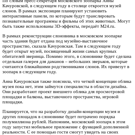
По словам пресс-секретаря московского зоопарка Анны
Качуровской, в следующем году в столице откроется музей
слонов. В рамках экспозиции планируют установить
интерактивные панели, по которым будут транслировать
познавательные программы и фильмы об этих животных. Могут
быть также использованы 3D-эффекты, передаёт M24.ru.
В рамках реконструкции слоновника в московском зоопарке
часть здания будет отдана под музейно-выставочное
пространство, сказала Качуровская. Там в следующем году
будет открыт музей, посвященный жизни самых крупных
обитателей зверинца. Помимо этого, в слоновнике будет сделана
отдельная галерея для даманов – небольших зверьков, которые
считаются ближайшими родственниками слонов. Их привезут в
зоопарк в следующем году.
Анна Качуровская также пояснила, что четкой концепции облика
музея пока нет, этим займутся специалисты в области дизайна.
Они разработают проект внешнего облика для просмотровой
площадки и балкона, выставочного пространства, игровой
площадки.
Планируется, что на разработку дизайн-концепции музея и
других площадок в слоновнике будет потрачено порядка
полумиллиона рублей. Напомним, московский зоопарк в этом
году запустил мобильное приложение с функцией дополненной
реальности. С ее помощью гости смогут увидеть на своих