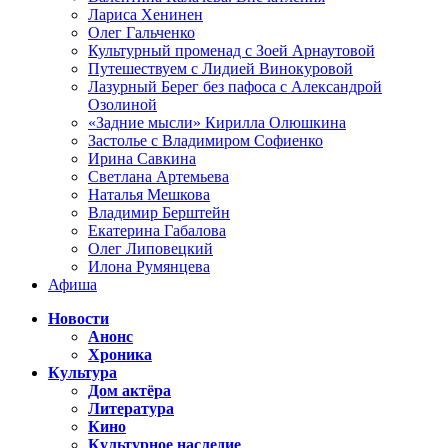
Лариса Хенинен
Олег Гальченко
Культурный променад с Зоей Арнаутовой
Путешествуем с Лидией Винокуровой
Лазурный Берег без пафоса с Александрой
Озолиной
«Задние мысли» Кирилла Олюшкина
Застолье с Владимиром Софиенко
Ирина Савкина
Светлана Артемьева
Наталья Мешкова
Владимир Берштейн
Екатерина Габалова
Олег Липовецкий
Илона Румянцева
Афиша
Новости
Анонс
Хроника
Культура
Дом актёра
Литература
Кино
Культурное наследие