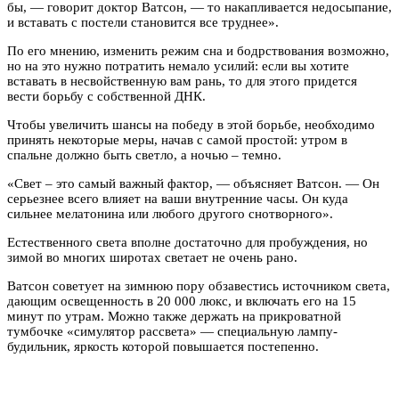
бы, — говорит доктор Ватсон, — то накапливается недосыпание,
и вставать с постели становится все труднее».
По его мнению, изменить режим сна и бодрствования возможно,
но на это нужно потратить немало усилий: если вы хотите
вставать в несвойственную вам рань, то для этого придется
вести борьбу с собственной ДНК.
Чтобы увеличить шансы на победу в этой борьбе, необходимо
принять некоторые меры, начав с самой простой: утром в
спальне должно быть светло, а ночью – темно.
«Свет – это самый важный фактор, — объясняет Ватсон. — Он
серьезнее всего влияет на ваши внутренние часы. Он куда
сильнее мелатонина или любого другого снотворного».
Естественного света вполне достаточно для пробуждения, но
зимой во многих широтах светает не очень рано.
Ватсон советует на зимнюю пору обзавестись источником света,
дающим освещенность в 20 000 люкс, и включать его на 15
минут по утрам. Можно также держать на прикроватной
тумбочке «симулятор рассвета» — специальную лампу-
будильник, яркость которой повышается постепенно.