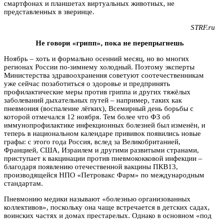
смартфонах и планшетах виртуальных животных, не
представленных в зверинце.
STRF.ru
Не говори «грипп», пока не перепрыгнешь
Ноябрь – хоть и формально осенний месяц, но во многих
регионах России по-зимнему холодный. Поэтому эксперты
Министерства здравоохранения советуют соотечественникам
уже сейчас позаботиться о здоровье и предпринять
профилактические меры против гриппа и других тяжёлых
заболеваний дыхательных путей – например, таких как
пневмония (воспаление лёгких), Всемирный день борьбы с
которой отмечался 12 ноября. Тем более что ФЗ об
иммунопрофилактике инфекционных болезней был изменён, и
теперь в национальном календаре прививок появились новые
графы: с этого года Россия, вслед за Великобританией,
Францией, США, Израилем и другими развитыми странами,
приступает к вакцинации против пневмококковой инфекции –
благодаря появлению отечественной вакцины ПКВ13,
производящейся НПО «Петровакс Фарм» по международным
стандартам.
Пневмонию медики называют «болезнью организованных
коллективов», поскольку она чаще встречается в детских садах,
воинских частях и домах престарелых. Однако в основном «под