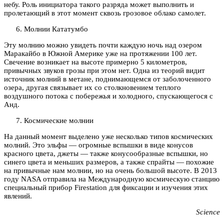
небу. Роль инициатора такого разряда может выполнить и
пролетающий в этот момент сквозь грозовое облако самолет.
Молнии Кататумбо
Эту молнию можно увидеть почти каждую ночь над озером
Маракайбо в Южной Америке уже на протяжении 100 лет.
Свечение возникает на высоте примерно 5 километров,
привычных звуков грозы при этом нет. Одна из теорий видит
источник молний в метане, поднимающемся от заболоченного
озера, другая связывает их со столкновением теплого
воздушного потока с побережья и холодного, спускающегося с
Анд.
Космические молнии
На данный момент выделено уже несколько типов космических
молний. Это эльфы — огромные вспышки в виде конусов
красного цвета, джеты — также конусообразные вспышки, но
синего цвета и меньших размеров, а также спрайты — похожие
на привычные нам молнии, но на очень большой высоте. В 2013
году NASA отправила на Международную космическую станцию
специальный прибор Firestation для фиксации и изучения этих
явлений.
Science