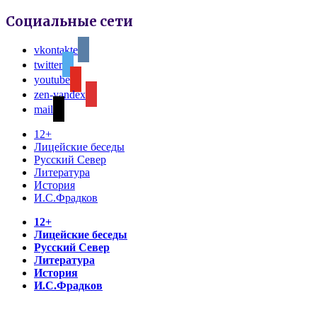
Социальные сети
vkontakte
twitter
youtube
zen-yandex
mail
12+
Лицейские беседы
Русский Север
Литература
История
И.С.Фрадков
12+
Лицейские беседы
Русский Север
Литература
История
И.С.Фрадков