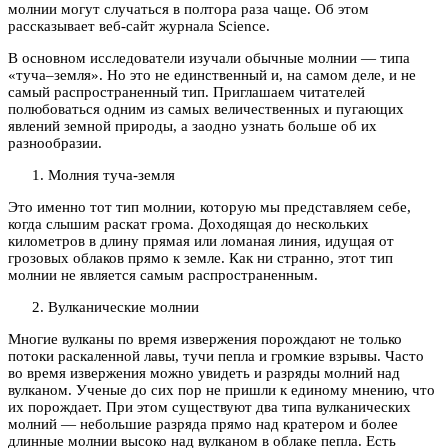
молнии могут случаться в полтора раза чаще. Об этом
рассказывает веб-сайт журнала Science.
В основном исследователи изучали обычные молнии — типа
«туча–земля». Но это не единственный и, на самом деле, и не
самый распространенный тип. Приглашаем читателей
полюбоваться одним из самых величественных и пугающих
явлений земной природы, а заодно узнать больше об их
разнообразии.
Молния туча-земля
Это именно тот тип молнии, которую мы представляем себе,
когда слышим раскат грома. Доходящая до нескольких
километров в длину прямая или ломаная линия, идущая от
грозовых облаков прямо к земле. Как ни странно, этот тип
молнии не является самым распространенным.
Вулканические молнии
Многие вулканы по время извержения порождают не только
потоки раскаленной лавы, тучи пепла и громкие взрывы. Часто
во время извержения можно увидеть и разряды молний над
вулканом. Ученые до сих пор не пришли к единому мнению, что
их порождает. При этом существуют два типа вулканических
молний — небольшие разряда прямо над кратером и более
длинные молнии высоко над вулканом в облаке пепла. Есть