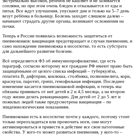
экстремально высокой, ребёнок не кашляет и не заливается
соплями, но при этом очень бледен и отказывается от еды и
питья. Все ждут улучшения, упускают дни и только на 5–7 день
везут ребёнка в больницу. Болезнь заходит слишком далеко –
начинают страдать другие органы, возникают осложнения на
почки.
Теперь в России появилась возможность защититься от
пневмококков: вакцинация предотвращает и случаи пневмонии, и
само нахождение пневмококка в носоглотке, то есть субстрата
для дальнейшего развития болезни.
Всё определяется ФЗ об иммуннопрофилактике, где есть
параграф, согласно которому все граждане РФ имеют право быть
защищёнными от целого списка инфекций – туберкулёза,
гепатита B, дифтерии, коклюша, столбняка, полиомиелита, кори,
краснухи, паротит, грипп, гемофильная инфекция. Последнее
изменение касается пневмококковой инфекции, и теперь мы
обязаны прививать от неё детей в 2 и 4,5 месяца, а на втором
году жизни делать ревакцинацию. Для детей от 2 до 5 лет и
пожилых людей также предусмотрена вакцинация – по
эпидемиологическим показаниям.
Пневмококки есть в носоглотке почти у каждого, поэтому стоит
только переохладиться или промочить ноги, они могут
активизироваться и привести в действие все свои патогенные
свойства. У кого-то может развиться пневмония, у кого-то –