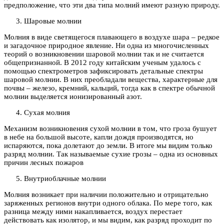
предположение, что эти два типа молний имеют разную природу.
Шаровые молнии
Молния в виде светящегося плавающего в воздухе шара – редкое
и загадочное природное явление. Ни одна из многочисленных
теорий о возникновении шаровой молнии так и не считается
общепризнанной. В 2012 году китайским ученым удалось с
помощью спектрометров зафиксировать детальные спектры
шаровой молнии. В них преобладали вещества, характерные для
почвы – железо, кремний, кальций, тогда как в спектре обычной
молнии выделяется ионизированный азот.
Сухая молния
Механизм возникновения сухой молнии в том, что гроза бушует
в небе на большой высоте, капли дождя производятся, но
испаряются, пока долетают до земли. В итоге мы видим только
разряд молнии. Так называемые сухие грозы – одна из основных
причин лесных пожаров
Внутриоблачные молнии
Молния возникает при наличии положительно и отрицательно
заряженных регионов внутри одного облака. По мере того, как
разница между ними накапливается, воздух перестает
действовать как изолятор, и мы видим, как разряд проходит по