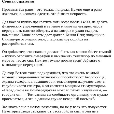
Сонная стратегия
Просыпаться рано – это только полдела. Нужно еще и рано
ложиться, а «совам» сделать это бывает непросто.
Для начала нужно прекратить пить кофе после 14:00, не делать
физических упражнений в течение минимум четырех часов
перед сном, плотно обедать, а на завтрак и ужин съедать
поменьше. Такие советы дает доктор Кенни Пэнг, живущий в
Сингапуре отоларинголог, специализирующийся на
расстройствах сна.
Он добавляет, что спальня должна быть как можно более темной
– нужно отложить смартфон и выключить телевизор по меньшей
мере за час до сна. Наутро трудно проснуться? Забудьте о
компьютере перед сном!
Доктор Ватсон тоже подчеркивает, что это очень важный
момент. Современные технологии способствуют бессоннице:
экраны телефонов, планшетов и телевизоров излучают свет в
голубой части спектра, а он является мощным стимулятором.
«Перед сном вы бомбардируете мозг голубым излучением, —
говорит он. — Тем самым вы сообщаете организму, что нужно
просыпаться, а это в данном случае неверный посыл»”.
Засыпать рано в целом возможно, но не у всех это получается.
Некоторые люди страдают от расстройств сна, и они не в