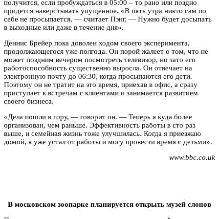
получится, если пробуждаться в 05:00 – то рано или поздно
придется наверстывать упущенное. «В пять утра никто сам по
себе не просыпается, — считает Пэнг. — Нужно будет досыпать
в выходные или даже в течение дня».
Деннис Брейер пока доволен ходом своего эксперимента,
продолжающегося уже полгода. Он порой жалеет о том, что не
может поздним вечером посмотреть телевизор, но зато его
работоспособность существенно выросла. Он отвечает на
электронную почту до 06:30, когда просыпаются его дети.
Поэтому он не тратит на это время, приехав в офис, а сразу
приступает к встречам с клиентами и занимается развитием
своего бизнеса.
«Дела пошли в гору, — говорит он. — Теперь я куда более
организован, чем раньше. Эффективность работы в сто раз
выше, и семейная жизнь тоже улучшилась. Когда я приезжаю
домой, я уже устал от работы и могу провести время с детьми».
www.bbc.co.uk
В московском зоопарке планируется открыть музей слонов