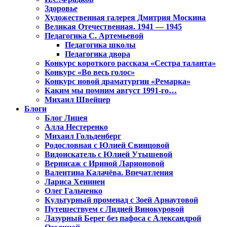
Здоровье
Художественная галерея Дмитрия Москина
Великая Отечественная. 1941 — 1945
Педагогика С. Артемьевой
Педагогика школы
Педагогика двора
Конкурс короткого рассказа «Сестра таланта»
Конкурс «Во весь голос»
Конкурс новой драматургии «Ремарка»
Каким мы помним август 1991-го…
Михаил Швейцер
Блоги
Блог Лицея
Алла Нестеренко
Михаил Гольденберг
Родословная с Юлией Свинцовой
Видоискатель с Юлией Утышевой
Вернисаж с Ириной Ларионовой
Валентина Калачёва. Впечатления
Лариса Хенинен
Олег Гальченко
Культурный променад с Зоей Арнаутовой
Путешествуем с Лидией Винокуровой
Лазурный Берег без пафоса с Александрой