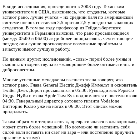
В ходе исследования, проведенного в 2008 году Техасским
университетом в США, выяснилось, что студенты, которые
встают рано, лучше учатся – их средний балл по американской
системе оценок составлял 3,5 против 2,5 у поздно засыпающих
студентов. В том же году профессор из Гейдельбергского
университета в Германии выяснил, что рано просыпающиеся
(между 05:00 и 06:00) люди более инициативны, чем встающие
поздно; они лучше прогнозируют возможные проблемы и
зачастую имеют лучшую работу.
По данным других исследований, «совы» порой более умны и
склонны к творчеству, зато «жаворонки» более оптимистичны и
добросовестны.
Многие успешные менеджеры высшего звена говорят, что
встают рано. Глава General Electric Джефф Иммельт и основатель
Twitter Джек Дорси просыпаются в 05:30. Руководитель PepsiCo
Индра Нуйи и глава Apple Тим Кук поднимаются с постели около
04:30. Генеральный директор сотового гиганта Vodafone
Витторио Колао уже на ногах к 06:00. Этот список можно
продолжать.
Таким образом в теории «сова», превратившаяся в «жаворонка»,
может стать более успешной. Но возможно ли заставить себя
силой воли вставать ни свет ни заря – или постепенно приучить
организм к этому?