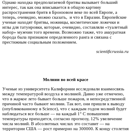
Однако находка предполагаемой бритвы вызывает больший
интерес, так как она вписывается в общую картину
распространения бритв в Бронзовом веке по всей Европе, а
теперь, очевидно, можно сказать, и что в Евразии. Европейские
ученые находят бритвы, ножницы, косметические ложечки и
иглы для татуировки, которые, очевидно, составляли «туалетный
набор» мужчин того времени. Возможно также, что аккуратная
борода была признаком определенного ранга и связана с
престижным социальным положением.
scientificrussia.ru
Молнии во всей красе
Ученые из университета Калифорнии исследовали взаимосвязь
между температурой воздуха и молнией. Давно уже отмечено,
что в жаркое лето бывает больше пожаров, и непосредственной
причиной часто бывают молнии. Так вот, они пришли к выводу
(опубликованному в Science), что с каждым годом молний будет
наблюдаться все больше — на каждый 1° С повышения
температуры приходится, согласно прогнозу, 12% увеличение
числа молний. В абсолютных числах это составит — на
территории США — рост примерно на 300000. К концу столетия