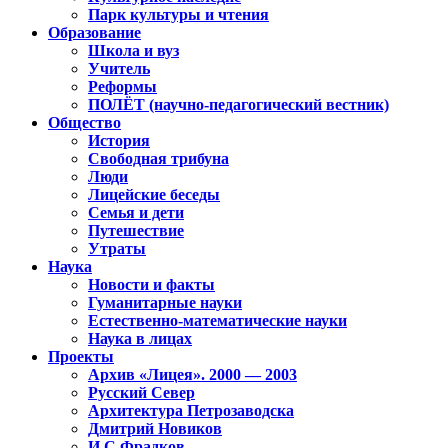
Парк культуры и чтения
Образование
Школа и вуз
Учитель
Реформы
ПОЛЁТ (научно-педагогический вестник)
Общество
История
Свободная трибуна
Люди
Лицейские беседы
Семья и дети
Путешествие
Утраты
Наука
Новости и факты
Гуманитарные науки
Естественно-математические науки
Наука в лицах
Проекты
Архив «Лицея». 2000 — 2003
Русский Север
Архитектура Петрозаводска
Дмитрий Новиков
И.С.Фрадков