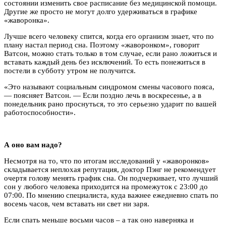
состоянии изменить свое расписание без медицинской помощи.
Другие же просто не могут долго удерживаться в графике
«жаворонка».
Лучше всего человеку спится, когда его организм знает, что по
плану настал период сна. Поэтому «жаворонком», говорит
Ватсон, можно стать только в том случае, если рано ложиться и
вставать каждый день без исключений. То есть понежиться в
постели в субботу утром не получится.
«Это называют социальным синдромом смены часового пояса,
— поясняет Ватсон. — Если поздно лечь в воскресенье, а в
понедельник рано проснуться, то это серьезно ударит по вашей
работоспособности».
А оно вам надо?
Несмотря на то, что по итогам исследований у «жаворонков»
складывается неплохая репутация, доктор Пэнг не рекомендует
очертя голову менять график сна. Он подчеркивает, что лучший
сон у любого человека приходится на промежуток с 23:00 до
07:00. По мнению специалиста, куда важнее ежедневно спать по
восемь часов, чем вставать ни свет ни заря.
Если спать меньше восьми часов – а так оно наверняка и