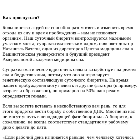
Как проснуться?
Большинство людей не способно разом взять и изменить время
отхода ко сну и время пробуждения – нам не позволяет
организм. Наш суточный биоритм контролируется маленьким
участком мозга, супрахиазматическим ядром, поясняет доктор
Натаниэль Ватсон, один из директоров Центра медицины сна в
Вашингтонском университете и будущий президент
Американской академии медицины сна.
Супрахиазматическое ядро очень сильно воздействует на режим
сна и бодрствования, потому что оно контролирует
генетическую составляющую суточного биоритма. На время
нашего пробуждения могут влиять и другие факторы (к примеру,
возраст и образ жизни), но примерно на 50% наш режим
определяется генами.
Если вы хотите вставать в несвойственную вам рань, то для
этого придется вести борьбу с собственной ДНК. Многие из нас
не могут уснуть в неподходящей фазе биоритма. А биоритм, к
сожалению, не всегда соответствует стандартному рабочему
дню с девяти до пяти.
«Если рабочий день начинается раньше, чем человеку хотелось