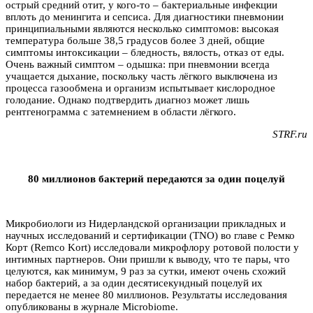
острый средний отит, у кого-то – бактериальные инфекции
вплоть до менингита и сепсиса. Для диагностики пневмонии
принципиальными являются несколько симптомов: высокая
температура больше 38,5 градусов более 3 дней, общие
симптомы интоксикации – бледность, вялость, отказ от еды.
Очень важный симптом – одышка: при пневмонии всегда
учащается дыхание, поскольку часть лёгкого выключена из
процесса газообмена и организм испытывает кислородное
голодание. Однако подтвердить диагноз может лишь
рентгенограмма с затемнением в области лёгкого.
STRF.ru
80 миллионов бактерий передаются за один поцелуй
Микробиологи из Нидерландской организации прикладных и
научных исследований и сертификации (TNO) во главе с Ремко
Корт (Remco Kort) исследовали микрофлору ротовой полости у
интимных партнеров. Они пришли к выводу, что те пары, что
целуются, как минимум, 9 раз за сутки, имеют очень схожий
набор бактерий, а за один десятисекундный поцелуй их
передается не менее 80 миллионов. Результаты исследования
опубликованы в журнале Microbiome.