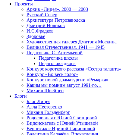
Проекты
Архив «Лицея». 2000 — 2003
Русский Север
Архитектура Петрозаводска
Дмитрий Новиков
И.С.Фрадков
Здоровье
Художественная галерея Дмитрия Москина
Великая Отечественная. 1941 — 1945
Педагогика С. Артемьевой
Педагогика школы
Педагогика двора
Конкурс короткого рассказа «Сестра таланта»
Конкурс «Во весь голос»
Конкурс новой драматургии «Ремарка»
Каким мы помним август 1991-го…
Михаил Швейцер
Блоги
Блог Лицея
Алла Нестеренко
Михаил Гольденберг
Родословная с Юлией Свинцовой
Видоискатель с Юлией Утышевой
Вернисаж с Ириной Ларионовой
Валентина Калачёва. Впечатления