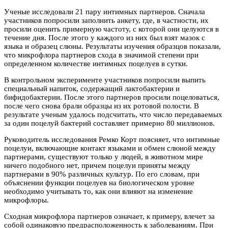
Ученые исследовали 21 пару интимных партнеров. Сначала
участников попросили заполнить анкету, где, в частности, их
просили оценить примерную частоту, с которой они целуются в
течение дня. После этого у каждого из них был взят мазок с
языка и образец слюны. Результаты изучения образцов показали,
что микрофлора партнеров схода в значимой степени при
определенном количестве интимных поцелуев в сутки.
В контрольном эксперименте участников попросили выпить
специальный напиток, содержащий лактобактерии и
бифидобактерии. После этого партнеров просили поцеловаться,
после чего снова брали образцы из их ротовой полости. В
результате ученым удалось подсчитать, что число передаваемых
за один поцелуй бактерий составляет примерно 80 миллионов.
Руководитель исследования Ремко Корт поясняет, что интимные
поцелуи, включающие контакт языками и обмен слюной между
партнерами, существуют только у людей, в животном мире
ничего подобного нет, причем поцелуи приняты между
партнерами в 90% различных культур. По его словам, при
объяснении функции поцелуев на биологическом уровне
необходимо учитывать то, как они влияют на изменение
микрофлоры.
Сходная микрофлора партнеров означает, к примеру, влечет за
собой одинаковую предрасположенность к заболеваниям. При