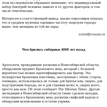
этом исследователи обращают внимание, что индивидуальный
набор бактерий человека зависит и от других факторов, в том
числе генетических.
Интересен и сопутствующий вывод: анализ опросников показал,
что в среднем мужчина оценивал частоту поцелуев гораздо
выше, чем женщина из той же пары.
scientificrussia.ru
Чем брились сибиряки 4000 лет назад
Археологи, проводившие раскопки в Новосибирской области,
обнаружили предмет Бронзового века, который с большой
вероятностью можно идентифицировать как бритву. Эта
полукруглая бронзовая пластинка, заостренная с обеих сторон,
очевидно, использовалась не только для бритья или, скорее, для
подстригания бороды, но и для стрижки волос и, скорее всего,
просто как нож. Об этом сообщает The Siberian Times. Другая
экспедиция в Новосибирской области также сделала находки,
относящиеся к Бронзовому веку, раскопав скифский курган и
обнаружив колокольчики и остатки упряжи.