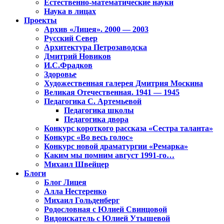
Естественно-математические науки
Наука в лицах
Проекты
Архив «Лицея». 2000 — 2003
Русский Север
Архитектура Петрозаводска
Дмитрий Новиков
И.С.Фрадков
Здоровье
Художественная галерея Дмитрия Москина
Великая Отечественная. 1941 — 1945
Педагогика С. Артемьевой
Педагогика школы
Педагогика двора
Конкурс короткого рассказа «Сестра таланта»
Конкурс «Во весь голос»
Конкурс новой драматургии «Ремарка»
Каким мы помним август 1991-го…
Михаил Швейцер
Блоги
Блог Лицея
Алла Нестеренко
Михаил Гольденберг
Родословная с Юлией Свинцовой
Видоискатель с Юлией Утышевой