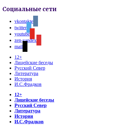
Социальные сети
vkontakte
twitter
youtube
zen-yandex
mail
12+
Лицейские беседы
Русский Север
Литература
История
И.С.Фрадков
12+
Лицейские беседы
Русский Север
Литература
История
И.С.Фрадков