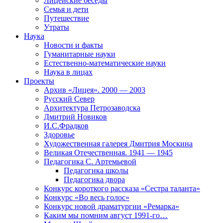
Лицейские беседы
Семья и дети
Путешествие
Утраты
Наука
Новости и факты
Гуманитарные науки
Естественно-математические науки
Наука в лицах
Проекты
Архив «Лицея». 2000 — 2003
Русский Север
Архитектура Петрозаводска
Дмитрий Новиков
И.С.Фрадков
Здоровье
Художественная галерея Дмитрия Москина
Великая Отечественная. 1941 — 1945
Педагогика С. Артемьевой
Педагогика школы
Педагогика двора
Конкурс короткого рассказа «Сестра таланта»
Конкурс «Во весь голос»
Конкурс новой драматургии «Ремарка»
Каким мы помним август 1991-го…