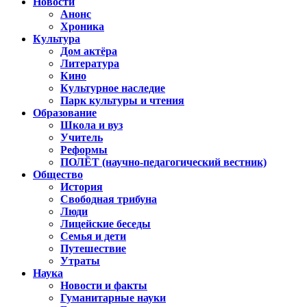
Новости
Анонс
Хроника
Культура
Дом актёра
Литература
Кино
Культурное наследие
Парк культуры и чтения
Образование
Школа и вуз
Учитель
Реформы
ПОЛЁТ (научно-педагогический вестник)
Общество
История
Свободная трибуна
Люди
Лицейские беседы
Семья и дети
Путешествие
Утраты
Наука
Новости и факты
Гуманитарные науки