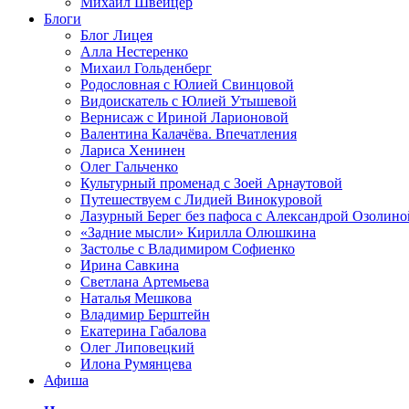
Михаил Швейцер
Блоги
Блог Лицея
Алла Нестеренко
Михаил Гольденберг
Родословная с Юлией Свинцовой
Видоискатель с Юлией Утышевой
Вернисаж с Ириной Ларионовой
Валентина Калачёва. Впечатления
Лариса Хенинен
Олег Гальченко
Культурный променад с Зоей Арнаутовой
Путешествуем с Лидией Винокуровой
Лазурный Берег без пафоса с Александрой Озолино
«Задние мысли» Кирилла Олюшкина
Застолье с Владимиром Софиенко
Ирина Савкина
Светлана Артемьева
Наталья Мешкова
Владимир Берштейн
Екатерина Габалова
Олег Липовецкий
Илона Румянцева
Афиша