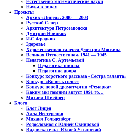
Естественно-математические науки
Наука в лицах
Проекты
Архив «Лицея». 2000 — 2003
Русский Север
Архитектура Петрозаводска
Дмитрий Новиков
И.С.Фрадков
Здоровье
Художественная галерея Дмитрия Москина
Великая Отечественная. 1941 — 1945
Педагогика С. Артемьевой
Педагогика школы
Педагогика двора
Конкурс короткого рассказа «Сестра таланта»
Конкурс «Во весь голос»
Конкурс новой драматургии «Ремарка»
Каким мы помним август 1991-го…
Михаил Швейцер
Блоги
Блог Лицея
Алла Нестеренко
Михаил Гольденберг
Родословная с Юлией Свинцовой
Видоискатель с Юлией Утышевой