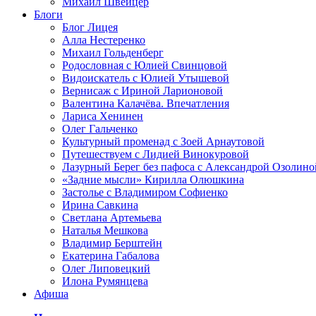
Михаил Швейцер
Блоги
Блог Лицея
Алла Нестеренко
Михаил Гольденберг
Родословная с Юлией Свинцовой
Видоискатель с Юлией Утышевой
Вернисаж с Ириной Ларионовой
Валентина Калачёва. Впечатления
Лариса Хенинен
Олег Гальченко
Культурный променад с Зоей Арнаутовой
Путешествуем с Лидией Винокуровой
Лазурный Берег без пафоса с Александрой Озолино
«Задние мысли» Кирилла Олюшкина
Застолье с Владимиром Софиенко
Ирина Савкина
Светлана Артемьева
Наталья Мешкова
Владимир Берштейн
Екатерина Габалова
Олег Липовецкий
Илона Румянцева
Афиша