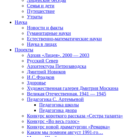
Лицейские беседы
Семья и дети
Путешествие
Утраты
Наука
Новости и факты
Гуманитарные науки
Естественно-математические науки
Наука в лицах
Проекты
Архив «Лицея». 2000 — 2003
Русский Север
Архитектура Петрозаводска
Дмитрий Новиков
И.С.Фрадков
Здоровье
Художественная галерея Дмитрия Москина
Великая Отечественная. 1941 — 1945
Педагогика С. Артемьевой
Педагогика школы
Педагогика двора
Конкурс короткого рассказа «Сестра таланта»
Конкурс «Во весь голос»
Конкурс новой драматургии «Ремарка»
Каким мы помним август 1991-го…