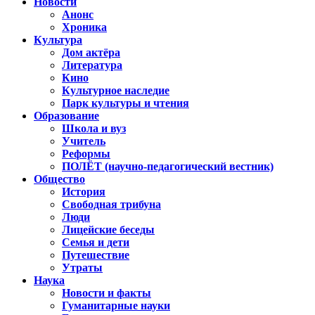
Новости
Анонс
Хроника
Культура
Дом актёра
Литература
Кино
Культурное наследие
Парк культуры и чтения
Образование
Школа и вуз
Учитель
Реформы
ПОЛЁТ (научно-педагогический вестник)
Общество
История
Свободная трибуна
Люди
Лицейские беседы
Семья и дети
Путешествие
Утраты
Наука
Новости и факты
Гуманитарные науки