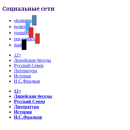
Социальные сети
vkontakte
twitter
youtube
zen-yandex
mail
12+
Лицейские беседы
Русский Север
Литература
История
И.С.Фрадков
12+
Лицейские беседы
Русский Север
Литература
История
И.С.Фрадков