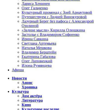
Лариса Хенинен
Олег Гальченко
Культурный променад с Зоей Арнаутовой
Путешествуем с Лидией Винокуровой
Лазурный Берег без пафоса с Александрой
Озолиной
«Задние мысли» Кирилла Олюшкина
Застолье с Владимиром Софиенко
Ирина Савкина
Светлана Артемьева
Наталья Мешкова
Владимир Берштейн
Екатерина Габалова
Олег Липовецкий
Илона Румянцева
Афиша
Новости
Анонс
Хроника
Культура
Дом актёра
Литература
Кино
Культурное наследие