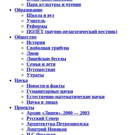
Парк культуры и чтения
Образование
Школа и вуз
Учитель
Реформы
ПОЛЁТ (научно-педагогический вестник)
Общество
История
Свободная трибуна
Люди
Лицейские беседы
Семья и дети
Путешествие
Утраты
Наука
Новости и факты
Гуманитарные науки
Естественно-математические науки
Наука в лицах
Проекты
Архив «Лицея». 2000 — 2003
Русский Север
Архитектура Петрозаводска
Дмитрий Новиков
И.С.Фрадков