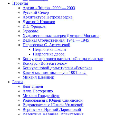
Проекты
Архив «Лицея». 2000 — 2003
Русский Север
Архитектура Петрозаводска
Дмитрий Новиков
И.С.Фрадков
Здоровье
Художественная галерея Дмитрия Москина
Великая Отечественная. 1941 — 1945
Педагогика С. Артемьевой
Педагогика школы
Педагогика двора
Конкурс короткого рассказа «Сестра таланта»
Конкурс «Во весь голос»
Конкурс новой драматургии «Ремарка»
Каким мы помним август 1991-го…
Михаил Швейцер
Блоги
Блог Лицея
Алла Нестеренко
Михаил Гольденберг
Родословная с Юлией Свинцовой
Видоискатель с Юлией Утышевой
Вернисаж с Ириной Ларионовой
Валентина Калачёва. Впечатления