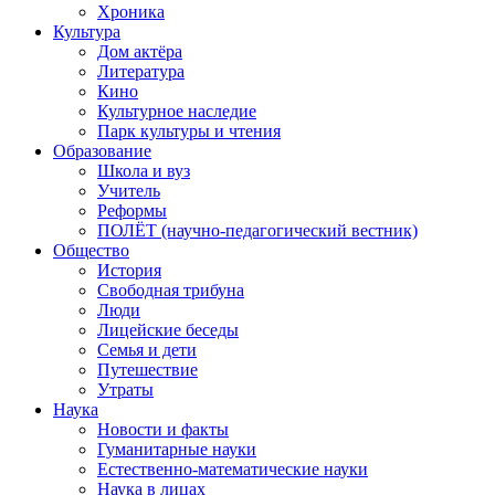
Хроника
Культура
Дом актёра
Литература
Кино
Культурное наследие
Парк культуры и чтения
Образование
Школа и вуз
Учитель
Реформы
ПОЛЁТ (научно-педагогический вестник)
Общество
История
Свободная трибуна
Люди
Лицейские беседы
Семья и дети
Путешествие
Утраты
Наука
Новости и факты
Гуманитарные науки
Естественно-математические науки
Наука в лицах