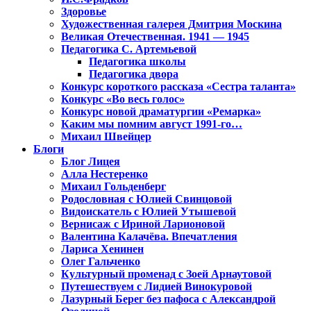
Здоровье
Художественная галерея Дмитрия Москина
Великая Отечественная. 1941 — 1945
Педагогика С. Артемьевой
Педагогика школы
Педагогика двора
Конкурс короткого рассказа «Сестра таланта»
Конкурс «Во весь голос»
Конкурс новой драматургии «Ремарка»
Каким мы помним август 1991-го…
Михаил Швейцер
Блоги
Блог Лицея
Алла Нестеренко
Михаил Гольденберг
Родословная с Юлией Свинцовой
Видоискатель с Юлией Утышевой
Вернисаж с Ириной Ларионовой
Валентина Калачёва. Впечатления
Лариса Хенинен
Олег Гальченко
Культурный променад с Зоей Арнаутовой
Путешествуем с Лидией Винокуровой
Лазурный Берег без пафоса с Александрой