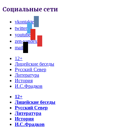
Социальные сети
vkontakte
twitter
youtube
zen-yandex
mail
12+
Лицейские беседы
Русский Север
Литература
История
И.С.Фрадков
12+
Лицейские беседы
Русский Север
Литература
История
И.С.Фрадков