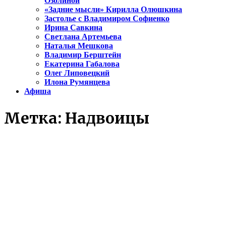
Озолиной
«Задние мысли» Кирилла Олюшкина
Застолье с Владимиром Софиенко
Ирина Савкина
Светлана Артемьева
Наталья Мешкова
Владимир Берштейн
Екатерина Габалова
Олег Липовецкий
Илона Румянцева
Афиша
Метка:
Надвоицы