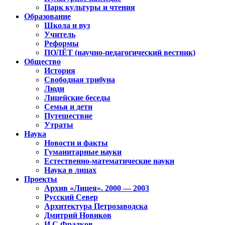
Парк культуры и чтения
Образование
Школа и вуз
Учитель
Реформы
ПОЛЁТ (научно-педагогический вестник)
Общество
История
Свободная трибуна
Люди
Лицейские беседы
Семья и дети
Путешествие
Утраты
Наука
Новости и факты
Гуманитарные науки
Естественно-математические науки
Наука в лицах
Проекты
Архив «Лицея». 2000 — 2003
Русский Север
Архитектура Петрозаводска
Дмитрий Новиков
И.С.Фрадков