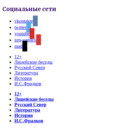
Социальные сети
vkontakte
twitter
youtube
zen-yandex
mail
12+
Лицейские беседы
Русский Север
Литература
История
И.С.Фрадков
12+
Лицейские беседы
Русский Север
Литература
История
И.С.Фрадков