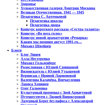
Здоровье
Художественная галерея Дмитрия Москина
Великая Отечественная. 1941 — 1945
Педагогика С. Артемьевой
Педагогика школы
Педагогика двора
Конкурс короткого рассказа «Сестра таланта»
Конкурс «Во весь голос»
Конкурс новой драматургии «Ремарка»
Каким мы помним август 1991-го…
Михаил Швейцер
Блоги
Блог Лицея
Алла Нестеренко
Михаил Гольденберг
Родословная с Юлией Свинцовой
Видоискатель с Юлией Утышевой
Вернисаж с Ириной Ларионовой
Валентина Калачёва. Впечатления
Лариса Хенинен
Олег Гальченко
Культурный променад с Зоей Арнаутовой
Путешествуем с Лидией Винокуровой
Лазурный Берег без пафоса с Александрой