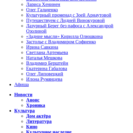
Лариса Хенинен
Олег Гальченко
Культурный променад с Зоей Арнаутовой
Путешествуем с Лидией Винокуровой
Лазурный Берег без пафоса с Александрой
Озолиной
«Задние мысли» Кирилла Олюшкина
Застолье с Владимиром Софиенко
Ирина Савкина
Светлана Артемьева
Наталья Мешкова
Владимир Берштейн
Екатерина Габалова
Олег Липовецкий
Илона Румянцева
Афиша
Новости
Анонс
Хроника
Культура
Дом актёра
Литература
Кино
Культурное наследие