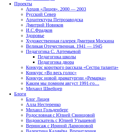
Проекты
Архив «Лицея». 2000 — 2003
Русский Север
Архитектура Петрозаводска
Дмитрий Новиков
И.С.Фрадков
Здоровье
Художественная галерея Дмитрия Москина
Великая Отечественная. 1941 — 1945
Педагогика С. Артемьевой
Педагогика школы
Педагогика двора
Конкурс короткого рассказа «Сестра таланта»
Конкурс «Во весь голос»
Конкурс новой драматургии «Ремарка»
Каким мы помним август 1991-го…
Михаил Швейцер
Блоги
Блог Лицея
Алла Нестеренко
Михаил Гольденберг
Родословная с Юлией Свинцовой
Видоискатель с Юлией Утышевой
Вернисаж с Ириной Ларионовой
Валентина Калачёва. Впечатления