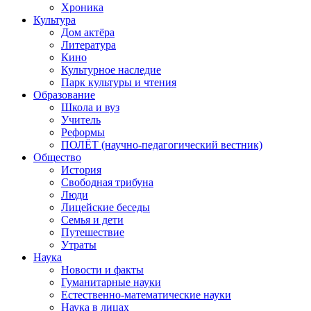
Хроника
Культура
Дом актёра
Литература
Кино
Культурное наследие
Парк культуры и чтения
Образование
Школа и вуз
Учитель
Реформы
ПОЛЁТ (научно-педагогический вестник)
Общество
История
Свободная трибуна
Люди
Лицейские беседы
Семья и дети
Путешествие
Утраты
Наука
Новости и факты
Гуманитарные науки
Естественно-математические науки
Наука в лицах