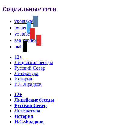
Социальные сети
vkontakte
twitter
youtube
zen-yandex
mail
12+
Лицейские беседы
Русский Север
Литература
История
И.С.Фрадков
12+
Лицейские беседы
Русский Север
Литература
История
И.С.Фрадков