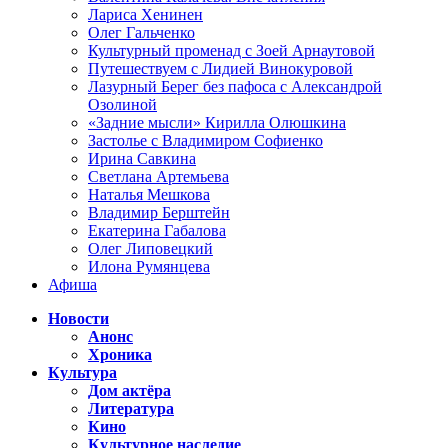
Лариса Хенинен
Олег Гальченко
Культурный променад с Зоей Арнаутовой
Путешествуем с Лидией Винокуровой
Лазурный Берег без пафоса с Александрой
Озолиной
«Задние мысли» Кирилла Олюшкина
Застолье с Владимиром Софиенко
Ирина Савкина
Светлана Артемьева
Наталья Мешкова
Владимир Берштейн
Екатерина Габалова
Олег Липовецкий
Илона Румянцева
Афиша
Новости
Анонс
Хроника
Культура
Дом актёра
Литература
Кино
Культурное наследие