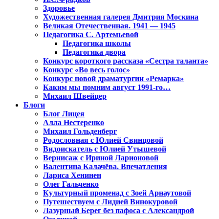
Здоровье
Художественная галерея Дмитрия Москина
Великая Отечественная. 1941 — 1945
Педагогика С. Артемьевой
Педагогика школы
Педагогика двора
Конкурс короткого рассказа «Сестра таланта»
Конкурс «Во весь голос»
Конкурс новой драматургии «Ремарка»
Каким мы помним август 1991-го…
Михаил Швейцер
Блоги
Блог Лицея
Алла Нестеренко
Михаил Гольденберг
Родословная с Юлией Свинцовой
Видоискатель с Юлией Утышевой
Вернисаж с Ириной Ларионовой
Валентина Калачёва. Впечатления
Лариса Хенинен
Олег Гальченко
Культурный променад с Зоей Арнаутовой
Путешествуем с Лидией Винокуровой
Лазурный Берег без пафоса с Александрой