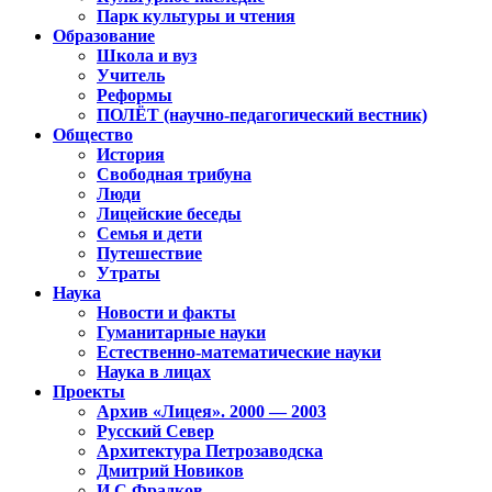
Парк культуры и чтения
Образование
Школа и вуз
Учитель
Реформы
ПОЛЁТ (научно-педагогический вестник)
Общество
История
Свободная трибуна
Люди
Лицейские беседы
Семья и дети
Путешествие
Утраты
Наука
Новости и факты
Гуманитарные науки
Естественно-математические науки
Наука в лицах
Проекты
Архив «Лицея». 2000 — 2003
Русский Север
Архитектура Петрозаводска
Дмитрий Новиков
И.С.Фрадков