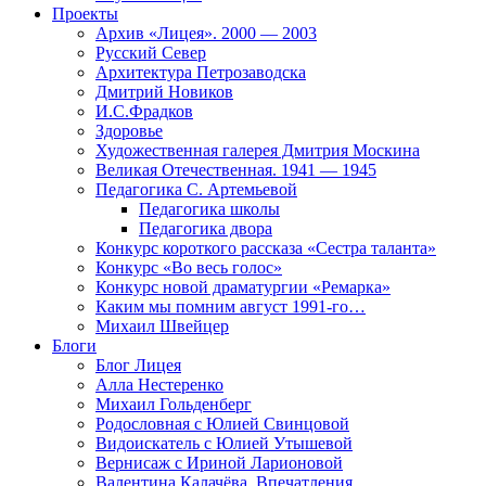
Проекты
Архив «Лицея». 2000 — 2003
Русский Север
Архитектура Петрозаводска
Дмитрий Новиков
И.С.Фрадков
Здоровье
Художественная галерея Дмитрия Москина
Великая Отечественная. 1941 — 1945
Педагогика С. Артемьевой
Педагогика школы
Педагогика двора
Конкурс короткого рассказа «Сестра таланта»
Конкурс «Во весь голос»
Конкурс новой драматургии «Ремарка»
Каким мы помним август 1991-го…
Михаил Швейцер
Блоги
Блог Лицея
Алла Нестеренко
Михаил Гольденберг
Родословная с Юлией Свинцовой
Видоискатель с Юлией Утышевой
Вернисаж с Ириной Ларионовой
Валентина Калачёва. Впечатления