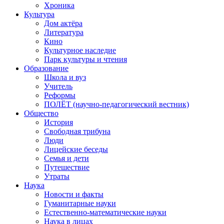
Хроника
Культура
Дом актёра
Литература
Кино
Культурное наследие
Парк культуры и чтения
Образование
Школа и вуз
Учитель
Реформы
ПОЛЁТ (научно-педагогический вестник)
Общество
История
Свободная трибуна
Люди
Лицейские беседы
Семья и дети
Путешествие
Утраты
Наука
Новости и факты
Гуманитарные науки
Естественно-математические науки
Наука в лицах