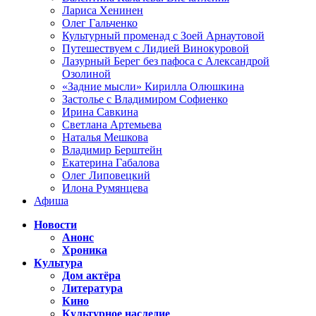
Лариса Хенинен
Олег Гальченко
Культурный променад с Зоей Арнаутовой
Путешествуем с Лидией Винокуровой
Лазурный Берег без пафоса с Александрой
Озолиной
«Задние мысли» Кирилла Олюшкина
Застолье с Владимиром Софиенко
Ирина Савкина
Светлана Артемьева
Наталья Мешкова
Владимир Берштейн
Екатерина Габалова
Олег Липовецкий
Илона Румянцева
Афиша
Новости
Анонс
Хроника
Культура
Дом актёра
Литература
Кино
Культурное наследие