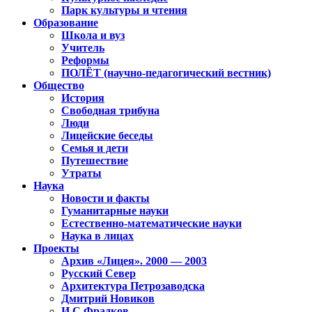
Парк культуры и чтения
Образование
Школа и вуз
Учитель
Реформы
ПОЛЁТ (научно-педагогический вестник)
Общество
История
Свободная трибуна
Люди
Лицейские беседы
Семья и дети
Путешествие
Утраты
Наука
Новости и факты
Гуманитарные науки
Естественно-математические науки
Наука в лицах
Проекты
Архив «Лицея». 2000 — 2003
Русский Север
Архитектура Петрозаводска
Дмитрий Новиков
И.С.Фрадков