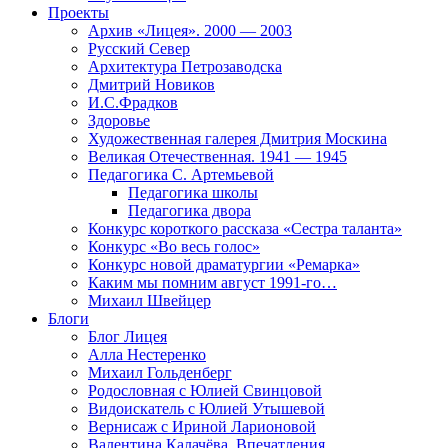
Проекты
Архив «Лицея». 2000 — 2003
Русский Север
Архитектура Петрозаводска
Дмитрий Новиков
И.С.Фрадков
Здоровье
Художественная галерея Дмитрия Москина
Великая Отечественная. 1941 — 1945
Педагогика С. Артемьевой
Педагогика школы
Педагогика двора
Конкурс короткого рассказа «Сестра таланта»
Конкурс «Во весь голос»
Конкурс новой драматургии «Ремарка»
Каким мы помним август 1991-го…
Михаил Швейцер
Блоги
Блог Лицея
Алла Нестеренко
Михаил Гольденберг
Родословная с Юлией Свинцовой
Видоискатель с Юлией Утышевой
Вернисаж с Ириной Ларионовой
Валентина Калачёва. Впечатления