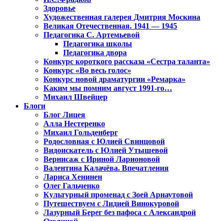
Здоровье
Художественная галерея Дмитрия Москина
Великая Отечественная. 1941 — 1945
Педагогика С. Артемьевой
Педагогика школы
Педагогика двора
Конкурс короткого рассказа «Сестра таланта»
Конкурс «Во весь голос»
Конкурс новой драматургии «Ремарка»
Каким мы помним август 1991-го…
Михаил Швейцер
Блоги
Блог Лицея
Алла Нестеренко
Михаил Гольденберг
Родословная с Юлией Свинцовой
Видоискатель с Юлией Утышевой
Вернисаж с Ириной Ларионовой
Валентина Калачёва. Впечатления
Лариса Хенинен
Олег Гальченко
Культурный променад с Зоей Арнаутовой
Путешествуем с Лидией Винокуровой
Лазурный Берег без пафоса с Александрой