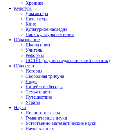
Хроника
Культура
Дом актёра
Литература
Кино
Культурное наследие
Парк культуры и чтения
Образование
Школа и вуз
Учитель
Реформы
ПОЛЁТ (научно-педагогический вестник)
Общество
История
Свободная трибуна
Люди
Лицейские беседы
Семья и дети
Путешествие
Утраты
Наука
Новости и факты
Гуманитарные науки
Естественно-математические науки
Наука в лицах