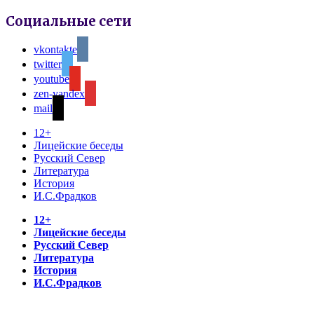
Социальные сети
vkontakte
twitter
youtube
zen-yandex
mail
12+
Лицейские беседы
Русский Север
Литература
История
И.С.Фрадков
12+
Лицейские беседы
Русский Север
Литература
История
И.С.Фрадков