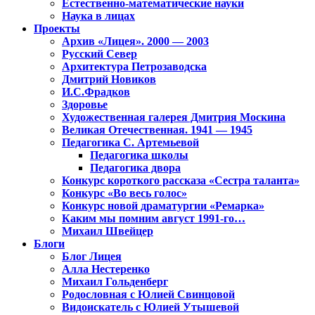
Естественно-математические науки
Наука в лицах
Проекты
Архив «Лицея». 2000 — 2003
Русский Север
Архитектура Петрозаводска
Дмитрий Новиков
И.С.Фрадков
Здоровье
Художественная галерея Дмитрия Москина
Великая Отечественная. 1941 — 1945
Педагогика С. Артемьевой
Педагогика школы
Педагогика двора
Конкурс короткого рассказа «Сестра таланта»
Конкурс «Во весь голос»
Конкурс новой драматургии «Ремарка»
Каким мы помним август 1991-го…
Михаил Швейцер
Блоги
Блог Лицея
Алла Нестеренко
Михаил Гольденберг
Родословная с Юлией Свинцовой
Видоискатель с Юлией Утышевой