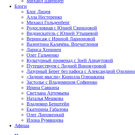
Михаил Швейцер
Блоги
Блог Лицея
Алла Нестеренко
Михаил Гольденберг
Родословная с Юлией Свинцовой
Видоискатель с Юлией Утышевой
Вернисаж с Ириной Ларионовой
Валентина Калачёва. Впечатления
Лариса Хенинен
Олег Гальченко
Культурный променад с Зоей Арнаутовой
Путешествуем с Лидией Винокуровой
Лазурный Берег без пафоса с Александрой Озолино
«Задние мысли» Кирилла Олюшкина
Застолье с Владимиром Софиенко
Ирина Савкина
Светлана Артемьева
Наталья Мешкова
Владимир Берштейн
Екатерина Габалова
Олег Липовецкий
Илона Румянцева
Афиша