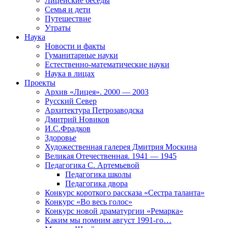
Лицейские беседы
Семья и дети
Путешествие
Утраты
Наука
Новости и факты
Гуманитарные науки
Естественно-математические науки
Наука в лицах
Проекты
Архив «Лицея». 2000 — 2003
Русский Север
Архитектура Петрозаводска
Дмитрий Новиков
И.С.Фрадков
Здоровье
Художественная галерея Дмитрия Москина
Великая Отечественная. 1941 — 1945
Педагогика С. Артемьевой
Педагогика школы
Педагогика двора
Конкурс короткого рассказа «Сестра таланта»
Конкурс «Во весь голос»
Конкурс новой драматургии «Ремарка»
Каким мы помним август 1991-го…