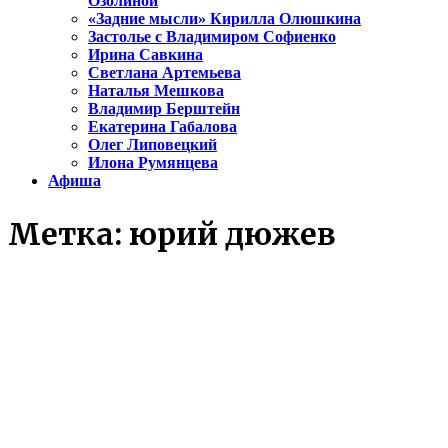
Озолиной
«Задние мысли» Кирилла Олюшкина
Застолье с Владимиром Софиенко
Ирина Савкина
Светлана Артемьева
Наталья Мешкова
Владимир Берштейн
Екатерина Габалова
Олег Липовецкий
Илона Румянцева
Афиша
Метка:
юрий дюжев