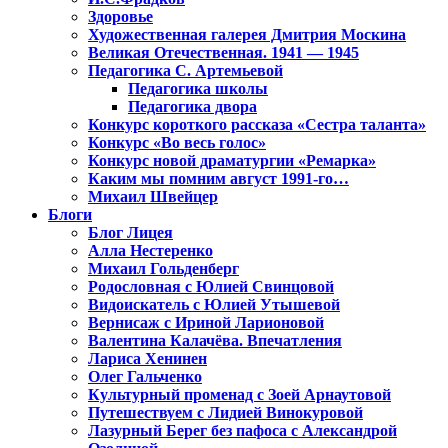
Здоровье
Художественная галерея Дмитрия Москина
Великая Отечественная. 1941 — 1945
Педагогика С. Артемьевой
Педагогика школы
Педагогика двора
Конкурс короткого рассказа «Сестра таланта»
Конкурс «Во весь голос»
Конкурс новой драматургии «Ремарка»
Каким мы помним август 1991-го…
Михаил Швейцер
Блоги
Блог Лицея
Алла Нестеренко
Михаил Гольденберг
Родословная с Юлией Свинцовой
Видоискатель с Юлией Утышевой
Вернисаж с Ириной Ларионовой
Валентина Калачёва. Впечатления
Лариса Хенинен
Олег Гальченко
Культурный променад с Зоей Арнаутовой
Путешествуем с Лидией Винокуровой
Лазурный Берег без пафоса с Александрой