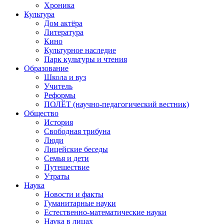
Хроника
Культура
Дом актёра
Литература
Кино
Культурное наследие
Парк культуры и чтения
Образование
Школа и вуз
Учитель
Реформы
ПОЛЁТ (научно-педагогический вестник)
Общество
История
Свободная трибуна
Люди
Лицейские беседы
Семья и дети
Путешествие
Утраты
Наука
Новости и факты
Гуманитарные науки
Естественно-математические науки
Наука в лицах