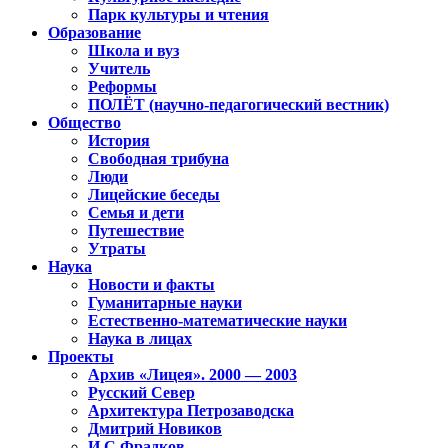
Парк культуры и чтения
Образование
Школа и вуз
Учитель
Реформы
ПОЛЁТ (научно-педагогический вестник)
Общество
История
Свободная трибуна
Люди
Лицейские беседы
Семья и дети
Путешествие
Утраты
Наука
Новости и факты
Гуманитарные науки
Естественно-математические науки
Наука в лицах
Проекты
Архив «Лицея». 2000 — 2003
Русский Север
Архитектура Петрозаводска
Дмитрий Новиков
И.С.Фрадков