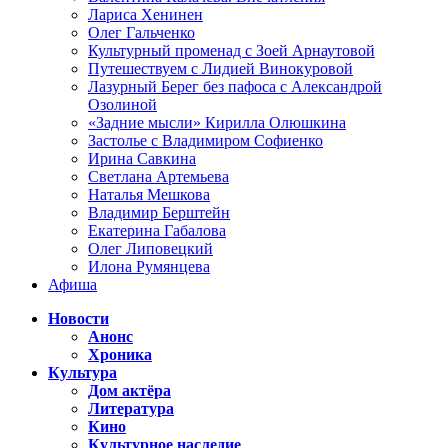
Лариса Хенинен
Олег Гальченко
Культурный променад с Зоей Арнаутовой
Путешествуем с Лидией Винокуровой
Лазурный Берег без пафоса с Александрой
Озолиной
«Задние мысли» Кирилла Олюшкина
Застолье с Владимиром Софиенко
Ирина Савкина
Светлана Артемьева
Наталья Мешкова
Владимир Берштейн
Екатерина Габалова
Олег Липовецкий
Илона Румянцева
Афиша
Новости
Анонс
Хроника
Культура
Дом актёра
Литература
Кино
Культурное наследие