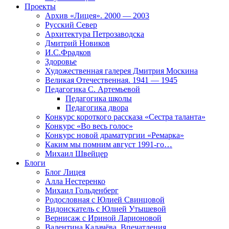
Проекты
Архив «Лицея». 2000 — 2003
Русский Север
Архитектура Петрозаводска
Дмитрий Новиков
И.С.Фрадков
Здоровье
Художественная галерея Дмитрия Москина
Великая Отечественная. 1941 — 1945
Педагогика С. Артемьевой
Педагогика школы
Педагогика двора
Конкурс короткого рассказа «Сестра таланта»
Конкурс «Во весь голос»
Конкурс новой драматургии «Ремарка»
Каким мы помним август 1991-го…
Михаил Швейцер
Блоги
Блог Лицея
Алла Нестеренко
Михаил Гольденберг
Родословная с Юлией Свинцовой
Видоискатель с Юлией Утышевой
Вернисаж с Ириной Ларионовой
Валентина Калачёва. Впечатления