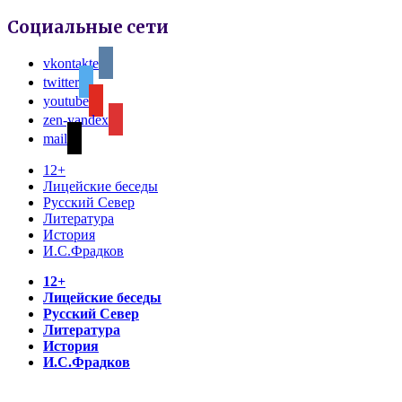
Социальные сети
vkontakte
twitter
youtube
zen-yandex
mail
12+
Лицейские беседы
Русский Север
Литература
История
И.С.Фрадков
12+
Лицейские беседы
Русский Север
Литература
История
И.С.Фрадков