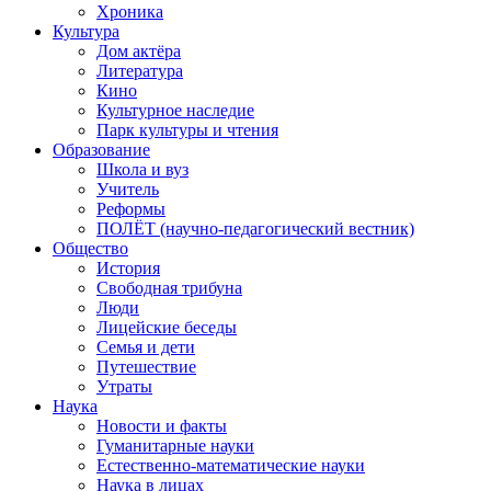
Хроника
Культура
Дом актёра
Литература
Кино
Культурное наследие
Парк культуры и чтения
Образование
Школа и вуз
Учитель
Реформы
ПОЛЁТ (научно-педагогический вестник)
Общество
История
Свободная трибуна
Люди
Лицейские беседы
Семья и дети
Путешествие
Утраты
Наука
Новости и факты
Гуманитарные науки
Естественно-математические науки
Наука в лицах