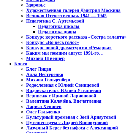
Здоровье
Художественная галерея Дмитрия Москина
Великая Отечественная. 1941 — 1945
Педагогика С. Артемьевой
Педагогика школы
Педагогика двора
Конкурс короткого рассказа «Сестра таланта»
Конкурс «Во весь голос»
Конкурс новой драматургии «Ремарка»
Каким мы помним август 1991-го…
Михаил Швейцер
Блоги
Блог Лицея
Алла Нестеренко
Михаил Гольденберг
Родословная с Юлией Свинцовой
Видоискатель с Юлией Утышевой
Вернисаж с Ириной Ларионовой
Валентина Калачёва. Впечатления
Лариса Хенинен
Олег Гальченко
Культурный променад с Зоей Арнаутовой
Путешествуем с Лидией Винокуровой
Лазурный Берег без пафоса с Александрой