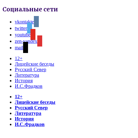
Социальные сети
vkontakte
twitter
youtube
zen-yandex
mail
12+
Лицейские беседы
Русский Север
Литература
История
И.С.Фрадков
12+
Лицейские беседы
Русский Север
Литература
История
И.С.Фрадков