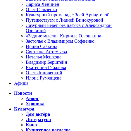
Лариса Хенинен
Олег Гальченко
Культурный променад с Зоей Арнаутовой
Путешествуем с Лидией Винокуровой
Лазурный Берег без пафоса с Александрой
Озолиной
«Задние мысли» Кирилла Олюшкина
Застолье с Владимиром Софиенко
Ирина Савкина
Светлана Артемьева
Наталья Мешкова
Владимир Берштейн
Екатерина Габалова
Олег Липовецкий
Илона Румянцева
Афиша
Новости
Анонс
Хроника
Культура
Дом актёра
Литература
Кино
Культурное наследие