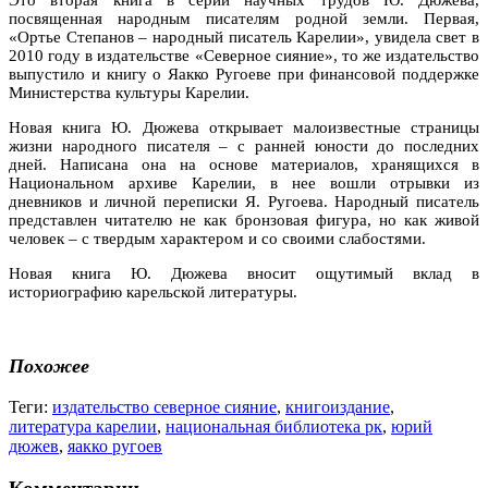
посвященная народным писателям родной земли. Первая,
«Ортье Степанов – народный писатель Карелии», увидела свет в
2010 году в издательстве «Северное сияние», то же издательство
выпустило и книгу о Яакко Ругоеве при финансовой поддержке
Министерства культуры Карелии.
Новая книга Ю. Дюжева открывает малоизвестные страницы
жизни народного писателя – с ранней юности до последних
дней. Написана она на основе материалов, хранящихся в
Национальном архиве Карелии, в нее вошли отрывки из
дневников и личной переписки Я. Ругоева. Народный писатель
представлен читателю не как бронзовая фигура, но как живой
человек – с твердым характером и со своими слабостями.
Новая книга Ю. Дюжева вносит ощутимый вклад в
историографию карельской литературы.
Похожее
Теги:
издательство северное сияние
,
книгоиздание
,
литература карелии
,
национальная библиотека рк
,
юрий
дюжев
,
яакко ругоев