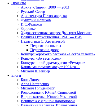
Проекты
Архив «Лицея». 2000 — 2003
Русский Север
Архитектура Петрозаводска
Дмитрий Новиков
И.С.Фрадков
Здоровье
Художественная галерея Дмитрия Москина
Великая Отечественная. 1941 — 1945
Педагогика С. Артемьевой
Педагогика школы
Педагогика двора
Конкурс короткого рассказа «Сестра таланта»
Конкурс «Во весь голос»
Конкурс новой драматургии «Ремарка»
Каким мы помним август 1991-го…
Михаил Швейцер
Блоги
Блог Лицея
Алла Нестеренко
Михаил Гольденберг
Родословная с Юлией Свинцовой
Видоискатель с Юлией Утышевой
Вернисаж с Ириной Ларионовой
Валентина Калачёва. Впечатления