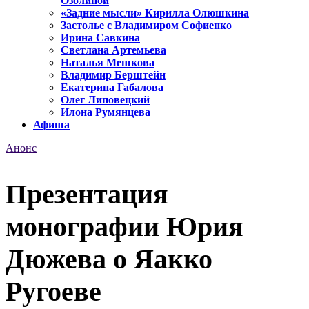
Озолиной
«Задние мысли» Кирилла Олюшкина
Застолье с Владимиром Софиенко
Ирина Савкина
Светлана Артемьева
Наталья Мешкова
Владимир Берштейн
Екатерина Габалова
Олег Липовецкий
Илона Румянцева
Афиша
Анонс
Презентация
монографии Юрия
Дюжева о Яакко
Ругоеве