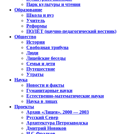
Парк культуры и чтения
Образование
Школа и вуз
Учитель
Реформы
ПОЛЁТ (научно-педагогический вестник)
Общество
История
Свободная трибуна
Люди
Лицейские беседы
Семья и дети
Путешествие
Утраты
Наука
Новости и факты
Гуманитарные науки
Естественно-математические науки
Наука в лицах
Проекты
Архив «Лицея». 2000 — 2003
Русский Север
Архитектура Петрозаводска
Дмитрий Новиков
И.С.Фрадков