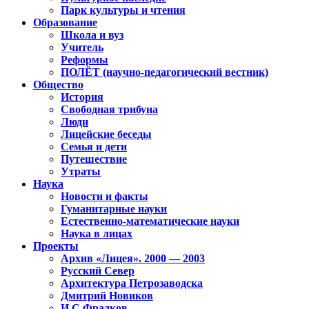
Парк культуры и чтения
Образование
Школа и вуз
Учитель
Реформы
ПОЛЁТ (научно-педагогический вестник)
Общество
История
Свободная трибуна
Люди
Лицейские беседы
Семья и дети
Путешествие
Утраты
Наука
Новости и факты
Гуманитарные науки
Естественно-математические науки
Наука в лицах
Проекты
Архив «Лицея». 2000 — 2003
Русский Север
Архитектура Петрозаводска
Дмитрий Новиков
И.С.Фрадков