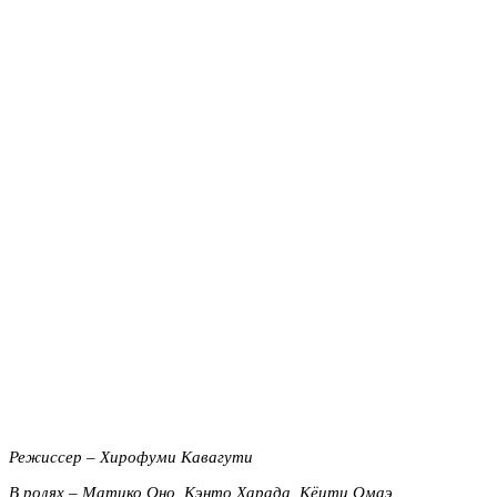
Режиссер – Хирофуми Кавагути
В ролях – Матико Оно, Кэнто Харада, Кёити Омаэ