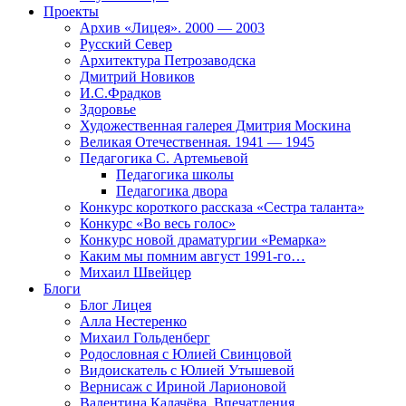
Проекты
Архив «Лицея». 2000 — 2003
Русский Север
Архитектура Петрозаводска
Дмитрий Новиков
И.С.Фрадков
Здоровье
Художественная галерея Дмитрия Москина
Великая Отечественная. 1941 — 1945
Педагогика С. Артемьевой
Педагогика школы
Педагогика двора
Конкурс короткого рассказа «Сестра таланта»
Конкурс «Во весь голос»
Конкурс новой драматургии «Ремарка»
Каким мы помним август 1991-го…
Михаил Швейцер
Блоги
Блог Лицея
Алла Нестеренко
Михаил Гольденберг
Родословная с Юлией Свинцовой
Видоискатель с Юлией Утышевой
Вернисаж с Ириной Ларионовой
Валентина Калачёва. Впечатления