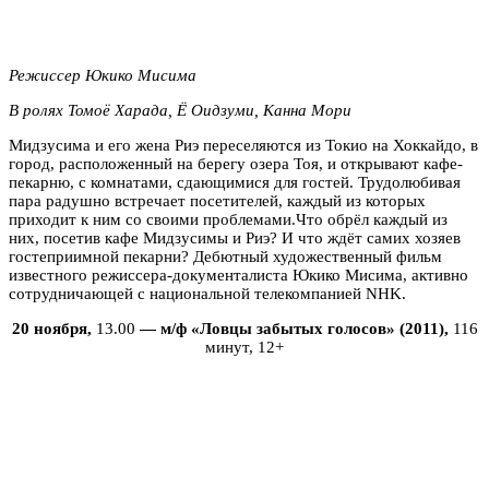
Режиссер Юкико Мисима
В ролях Томоё Харада, Ё Оидзуми, Канна Мори
Мидзусима и его жена Риэ переселяются из Токио на Хоккайдо, в
город, расположенный на берегу озера Тоя, и открывают кафе-
пекарню, с комнатами, сдающимися для гостей. Трудолюбивая
пара радушно встречает посетителей, каждый из которых
приходит к ним со своими проблемами.Что обрёл каждый из
них, посетив кафе Мидзусимы и Риэ? И что ждёт самих хозяев
гостеприимной пекарни? Дебютный художественный фильм
известного режиссера-документалиста Юкико Мисима, активно
сотрудничающей с национальной телекомпанией NHK.
20 ноября,
13.00
— м/ф «Ловцы забытых голосов» (2011),
116
минут, 12+