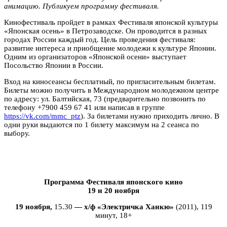
анимацию. Публикуем программу фестиваля.
Кинофестиваль пройдет в рамках Фестиваля японской культуры
«Японская осень» в Петрозаводске. Он проводится в разных
городах России каждый год. Цель проведения фестиваля:
развитие интереса и приобщение молодежи к культуре Японии.
Одним из организаторов «Японской осени» выступает
Посольство Японии в России.
Вход на киносеансы бесплатный, по пригласительным билетам.
Билеты можно получить в Международном молодежном центре
по адресу: ул. Балтийская, 73 (предварительно позвонить по
телефону +7900 459 67 41 или написав в группе
https://vk.com/mmc_ptz
). За билетами нужно приходить лично. В
одни руки выдаются по 1 билету максимум на 2 сеанса по
выбору.
Программа Фестиваля японского кино
19 и 20 ноября
19 ноября,
15.30
— х/ф «Электричка Ханкю»
(2011), 119
минут, 18+