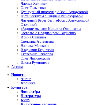
Лариса Хенинен
Олег Гальченко
Культурный променад с Зоей Арнаутовой
Путешествуем с Лидией Винокуровой
Лазурный Берег без пафоса с Александрой
Озолиной
«Задние мысли» Кирилла Олюшкина
Застолье с Владимиром Софиенко
Ирина Савкина
Светлана Артемьева
Наталья Мешкова
Владимир Берштейн
Екатерина Габалова
Олег Липовецкий
Илона Румянцева
Афиша
Новости
Анонс
Хроника
Культура
Дом актёра
Литература
Кино
Культурное наследие