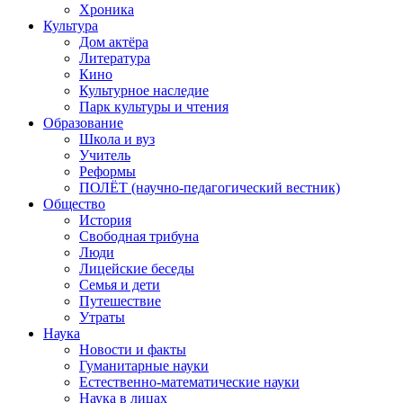
Хроника
Культура
Дом актёра
Литература
Кино
Культурное наследие
Парк культуры и чтения
Образование
Школа и вуз
Учитель
Реформы
ПОЛЁТ (научно-педагогический вестник)
Общество
История
Свободная трибуна
Люди
Лицейские беседы
Семья и дети
Путешествие
Утраты
Наука
Новости и факты
Гуманитарные науки
Естественно-математические науки
Наука в лицах