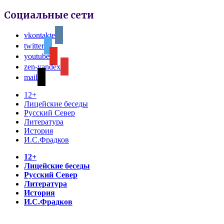
Социальные сети
vkontakte
twitter
youtube
zen-yandex
mail
12+
Лицейские беседы
Русский Север
Литература
История
И.С.Фрадков
12+
Лицейские беседы
Русский Север
Литература
История
И.С.Фрадков