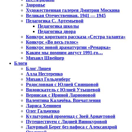
Здоровье
Художественная галерея Дмитрия Москина
Великая Отечественная. 1941 — 1945
Педагогика С. Артемьевой
Педагогика школы
Педагогика двора
Конкурс короткого рассказа «Сестра таланта»
Конкурс «Во весь голос»
Конкурс новой драматургии «Ремарка»
Каким мы помним август 1991-го…
Михаил Швейцер
Блоги
Блог Лицея
Алла Нестеренко
Михаил Гольденберг
Родословная с Юлией Свинцовой
Видоискатель с Юлией Утышевой
Вернисаж с Ириной Ларионовой
Валентина Калачёва. Впечатления
Лариса Хенинен
Олег Гальченко
Культурный променад с Зоей Арнаутовой
Путешествуем с Лидией Винокуровой
Лазурный Берег без пафоса с Александрой