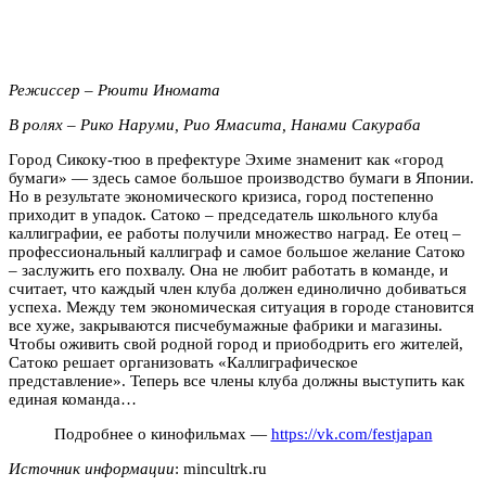
Режиссер – Рюити Иномата
В ролях – Рико Наруми, Рио Ямасита, Нанами Сакураба
Город Сикоку-тюо в префектуре Эхиме знаменит как «город
бумаги» — здесь самое большое производство бумаги в Японии.
Но в результате экономического кризиса, город постепенно
приходит в упадок. Сатоко – председатель школьного клуба
каллиграфии, ее работы получили множество наград. Ее отец –
профессиональный каллиграф и самое большое желание Сатоко
– заслужить его похвалу. Она не любит работать в команде, и
считает, что каждый член клуба должен единолично добиваться
успеха. Между тем экономическая ситуация в городе становится
все хуже, закрываются писчебумажные фабрики и магазины.
Чтобы оживить свой родной город и приободрить его жителей,
Сатоко решает организовать «Каллиграфическое
представление». Теперь все члены клуба должны выступить как
единая команда…
Подробнее о кинофильмах —
https://vk.com/festjapan
Источник информации
: mincultrk.ru