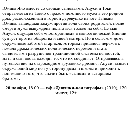
Юмико Яно вместе со своими сыновьями, Ацуси и Токи
отправляется из Токио с прахом покойного мужа в его родной
дом, расположенный в горной деревушке на юге Тайваня.
Юмико, вышедшая замуж против воли своих родителей, после
смерти мужа вынуждена полагаться только на себя. Ее сын
Ацуси, ощущая себя «посторонним» в моноэтнической Японии,
бунтует против общества и своей матери. Но в сельском доме,
окруженные заботой стариков, которым пришлось пережить
немало драматических политических перемен и стать
свидетелями разрушения традиционной системы ценностей,
мать и сын вновь находят то, что их соединяет. Отправляясь в
путешествие на старомодном грузовике-дрезине, Ацуси познает
окружающий мир по ту сторону дома и школы и приходит к
пониманию того, что значит быть «сыном» и «старшим
братом».
20 ноября,
18.00
— х/ф «Девушки-каллиграфы»
(2010), 120
минут, 12+