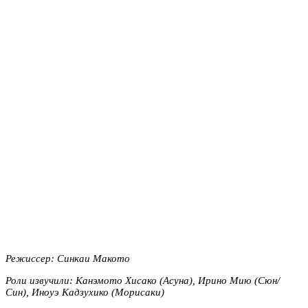
Режиссер: Синкаи Макото
Роли извучили: Канэмото Хисако (Асуна), Ирино Мию (Сюн/
Син), Иноуэ Кадзухико (Морисаки)