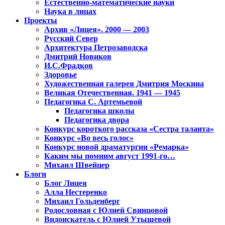
Естественно-математические науки
Наука в лицах
Проекты
Архив «Лицея». 2000 — 2003
Русский Север
Архитектура Петрозаводска
Дмитрий Новиков
И.С.Фрадков
Здоровье
Художественная галерея Дмитрия Москина
Великая Отечественная. 1941 — 1945
Педагогика С. Артемьевой
Педагогика школы
Педагогика двора
Конкурс короткого рассказа «Сестра таланта»
Конкурс «Во весь голос»
Конкурс новой драматургии «Ремарка»
Каким мы помним август 1991-го…
Михаил Швейцер
Блоги
Блог Лицея
Алла Нестеренко
Михаил Гольденберг
Родословная с Юлией Свинцовой
Видоискатель с Юлией Утышевой