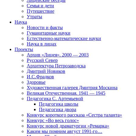
Лицейские беседы
Семья и дети
Путешествие
Утраты
Наука
Новости и факты
Гуманитарные науки
Естественно-математические науки
Наука в лицах
Проекты
Архив «Лицея». 2000 — 2003
Русский Север
Архитектура Петрозаводска
Дмитрий Новиков
И.С.Фрадков
Здоровье
Художественная галерея Дмитрия Москина
Великая Отечественная. 1941 — 1945
Педагогика С. Артемьевой
Педагогика школы
Педагогика двора
Конкурс короткого рассказа «Сестра таланта»
Конкурс «Во весь голос»
Конкурс новой драматургии «Ремарка»
Каким мы помним август 1991-го…