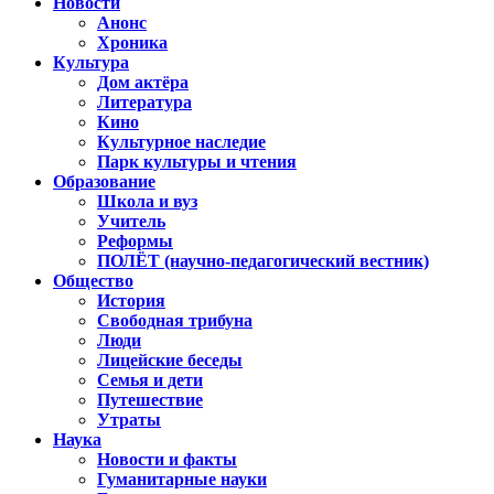
Новости
Анонс
Хроника
Культура
Дом актёра
Литература
Кино
Культурное наследие
Парк культуры и чтения
Образование
Школа и вуз
Учитель
Реформы
ПОЛЁТ (научно-педагогический вестник)
Общество
История
Свободная трибуна
Люди
Лицейские беседы
Семья и дети
Путешествие
Утраты
Наука
Новости и факты
Гуманитарные науки