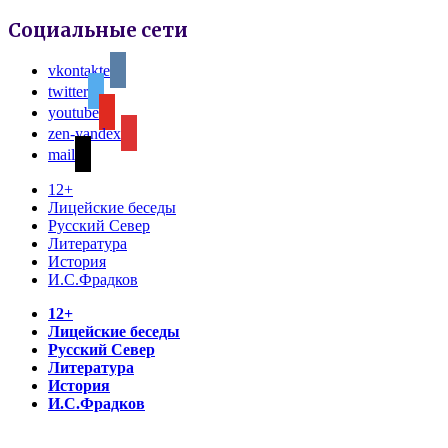
Социальные сети
vkontakte
twitter
youtube
zen-yandex
mail
12+
Лицейские беседы
Русский Север
Литература
История
И.С.Фрадков
12+
Лицейские беседы
Русский Север
Литература
История
И.С.Фрадков