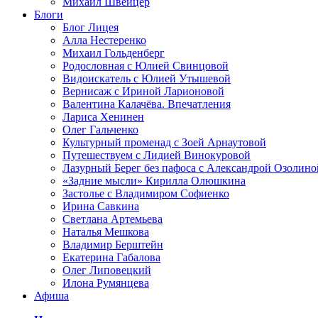
Михаил Швейцер
Блоги
Блог Лицея
Алла Нестеренко
Михаил Гольденберг
Родословная с Юлией Свинцовой
Видоискатель с Юлией Утышевой
Вернисаж с Ириной Ларионовой
Валентина Калачёва. Впечатления
Лариса Хенинен
Олег Гальченко
Культурный променад с Зоей Арнаутовой
Путешествуем с Лидией Винокуровой
Лазурный Берег без пафоса с Александрой Озолино
«Задние мысли» Кирилла Олюшкина
Застолье с Владимиром Софиенко
Ирина Савкина
Светлана Артемьева
Наталья Мешкова
Владимир Берштейн
Екатерина Габалова
Олег Липовецкий
Илона Румянцева
Афиша