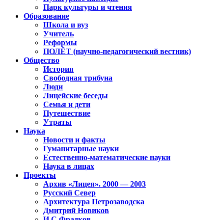
Парк культуры и чтения
Образование
Школа и вуз
Учитель
Реформы
ПОЛЁТ (научно-педагогический вестник)
Общество
История
Свободная трибуна
Люди
Лицейские беседы
Семья и дети
Путешествие
Утраты
Наука
Новости и факты
Гуманитарные науки
Естественно-математические науки
Наука в лицах
Проекты
Архив «Лицея». 2000 — 2003
Русский Север
Архитектура Петрозаводска
Дмитрий Новиков
И.С.Фрадков