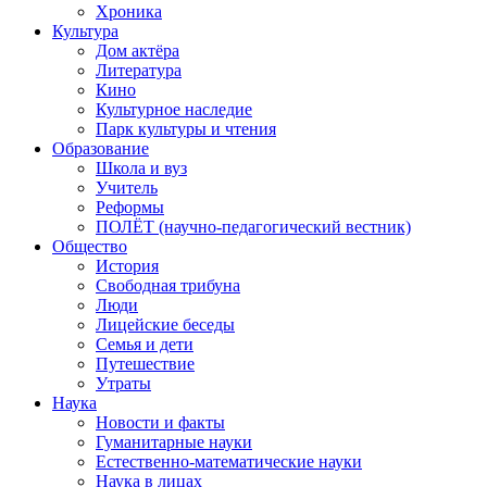
Хроника
Культура
Дом актёра
Литература
Кино
Культурное наследие
Парк культуры и чтения
Образование
Школа и вуз
Учитель
Реформы
ПОЛЁТ (научно-педагогический вестник)
Общество
История
Свободная трибуна
Люди
Лицейские беседы
Семья и дети
Путешествие
Утраты
Наука
Новости и факты
Гуманитарные науки
Естественно-математические науки
Наука в лицах