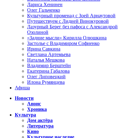
Лариса Хенинен
Олег Гальченко
Культурный променад с Зоей Арнаутовой
Путешествуем с Лидией Винокуровой
Лазурный Берег без пафоса с Александрой
Озолиной
«Задние мысли» Кирилла Олюшкина
Застолье с Владимиром Софиенко
Ирина Савкина
Светлана Артемьева
Наталья Мешкова
Владимир Берштейн
Екатерина Габалова
Олег Липовецкий
Илона Румянцева
Афиша
Новости
Анонс
Хроника
Культура
Дом актёра
Литература
Кино
Культурное наследие