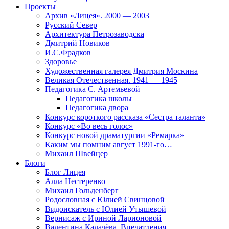
Проекты
Архив «Лицея». 2000 — 2003
Русский Север
Архитектура Петрозаводска
Дмитрий Новиков
И.С.Фрадков
Здоровье
Художественная галерея Дмитрия Москина
Великая Отечественная. 1941 — 1945
Педагогика С. Артемьевой
Педагогика школы
Педагогика двора
Конкурс короткого рассказа «Сестра таланта»
Конкурс «Во весь голос»
Конкурс новой драматургии «Ремарка»
Каким мы помним август 1991-го…
Михаил Швейцер
Блоги
Блог Лицея
Алла Нестеренко
Михаил Гольденберг
Родословная с Юлией Свинцовой
Видоискатель с Юлией Утышевой
Вернисаж с Ириной Ларионовой
Валентина Калачёва. Впечатления