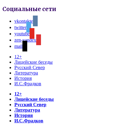
Социальные сети
vkontakte
twitter
youtube
zen-yandex
mail
12+
Лицейские беседы
Русский Север
Литература
История
И.С.Фрадков
12+
Лицейские беседы
Русский Север
Литература
История
И.С.Фрадков