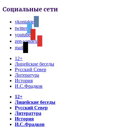
Социальные сети
vkontakte
twitter
youtube
zen-yandex
mail
12+
Лицейские беседы
Русский Север
Литература
История
И.С.Фрадков
12+
Лицейские беседы
Русский Север
Литература
История
И.С.Фрадков