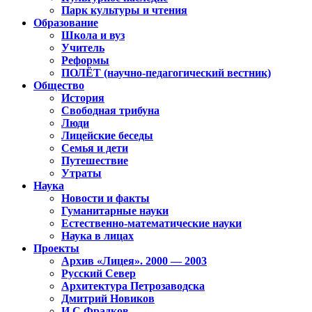
Парк культуры и чтения
Образование
Школа и вуз
Учитель
Реформы
ПОЛЁТ (научно-педагогический вестник)
Общество
История
Свободная трибуна
Люди
Лицейские беседы
Семья и дети
Путешествие
Утраты
Наука
Новости и факты
Гуманитарные науки
Естественно-математические науки
Наука в лицах
Проекты
Архив «Лицея». 2000 — 2003
Русский Север
Архитектура Петрозаводска
Дмитрий Новиков
И.С.Фрадков