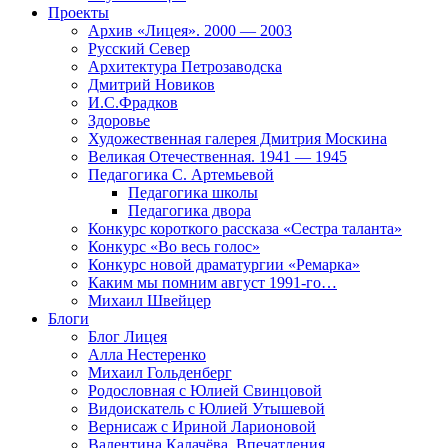
Проекты
Архив «Лицея». 2000 — 2003
Русский Север
Архитектура Петрозаводска
Дмитрий Новиков
И.С.Фрадков
Здоровье
Художественная галерея Дмитрия Москина
Великая Отечественная. 1941 — 1945
Педагогика С. Артемьевой
Педагогика школы
Педагогика двора
Конкурс короткого рассказа «Сестра таланта»
Конкурс «Во весь голос»
Конкурс новой драматургии «Ремарка»
Каким мы помним август 1991-го…
Михаил Швейцер
Блоги
Блог Лицея
Алла Нестеренко
Михаил Гольденберг
Родословная с Юлией Свинцовой
Видоискатель с Юлией Утышевой
Вернисаж с Ириной Ларионовой
Валентина Калачёва. Впечатления