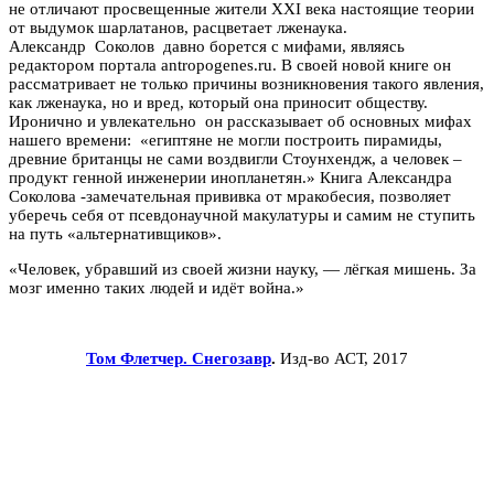
не отличают просвещенные жители XXI века настоящие теории
от выдумок шарлатанов, расцветает лженаука.
Александр Соколов давно борется с мифами, являясь
редактором портала antropogenes.ru. В своей новой книге он
рассматривает не только причины возникновения такого явления,
как лженаука, но и вред, который она приносит обществу.
Иронично и увлекательно он рассказывает об основных мифах
нашего времени: «египтяне не могли построить пирамиды,
древние британцы не сами воздвигли Стоунхендж, а человек –
продукт генной инженерии инопланетян.» Книга Александра
Соколова -замечательная прививка от мракобесия, позволяет
уберечь себя от псевдонаучной макулатуры и самим не ступить
на путь «альтернативщиков».
«Человек, убравший из своей жизни науку, — лёгкая мишень. За
мозг именно таких людей и идёт война.»
Том Флетчер. Снегозавр
.
Изд-во АСТ, 2017