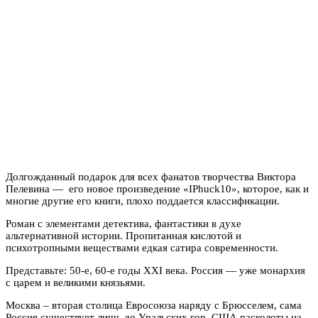
Долгожданный подарок для всех фанатов творчества Виктора
Пелевина — его новое произведение «IPhuck10», которое, как и
многие другие его книги, плохо поддается классификации.
Роман с элементами детектива, фантастики в духе
альтернативной истории. Пропитанная кислотой и
психотропными веществами едкая сатира современности.
Представьте: 50-е, 60-е годы XXI века. Россия — уже монархия
с царем и великими князьями.
Москва – вторая столица Евросоюза наряду с Брюсселем, сама
Россия существует лишь до Уральских гор. США расколоты на