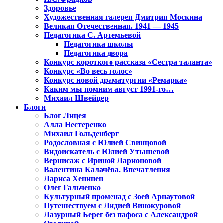
Здоровье
Художественная галерея Дмитрия Москина
Великая Отечественная. 1941 — 1945
Педагогика С. Артемьевой
Педагогика школы
Педагогика двора
Конкурс короткого рассказа «Сестра таланта»
Конкурс «Во весь голос»
Конкурс новой драматургии «Ремарка»
Каким мы помним август 1991-го…
Михаил Швейцер
Блоги
Блог Лицея
Алла Нестеренко
Михаил Гольденберг
Родословная с Юлией Свинцовой
Видоискатель с Юлией Утышевой
Вернисаж с Ириной Ларионовой
Валентина Калачёва. Впечатления
Лариса Хенинен
Олег Гальченко
Культурный променад с Зоей Арнаутовой
Путешествуем с Лидией Винокуровой
Лазурный Берег без пафоса с Александрой