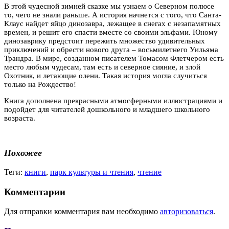
В этой чудесной зимней сказке мы узнаем о Северном полюсе
то, чего не знали раньше. А история начнется с того, что Санта-
Клаус найдет яйцо динозавра, лежащее в снегах с незапамятных
времен, и решит его спасти вместе со своими эльфами. Юному
динозаврику предстоит пережить множество удивительных
приключений и обрести нового друга – восьмилетнего Уильяма
Трандра. В мире, созданном писателем Томасом Флетчером есть
место любым чудесам, там есть и северное сияние, и злой
Охотник, и летающие олени. Такая история могла случиться
только на Рождество!
Книга дополнена прекрасными атмосферными иллюстрациями и
подойдет для читателей дошкольного и младшего школьного
возраста.
Похожее
Теги:
книги
,
парк культуры и чтения
,
чтение
Комментарии
Для отправки комментария вам необходимо
авторизоваться
.