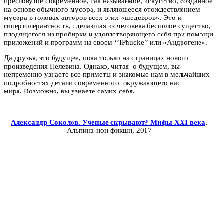
пресловутое современное, так называемое, искусство, созданное
на основе обычного мусора, и являющееся отождествлением
мусора в головах авторов всех этих «шедевров». Это и
гипертолерантность, сделавшая из человека бесполое существо,
плодящегося из пробирки и удовлетворяющего себя при помощи
приложений и программ на своем ‘’IPhucke’’ или «Андрогене».
Да друзья, это будущее, пока только на страницах нового
произведения Пелевина. Однако, читая о будущем, вы
непременно узнаете все приметы и знакомые нам в мельчайших
подробностях детали современного окружающего нас
мира. Возможно, вы узнаете самих себя.
Александр Соколов. Ученые скрывают? Мифы
XXI
века
.
Альпина-нон-фикшн, 2017