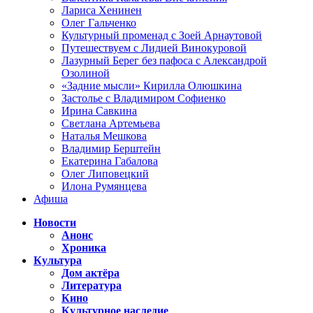
Лариса Хенинен
Олег Гальченко
Культурный променад с Зоей Арнаутовой
Путешествуем с Лидией Винокуровой
Лазурный Берег без пафоса с Александрой
Озолиной
«Задние мысли» Кирилла Олюшкина
Застолье с Владимиром Софиенко
Ирина Савкина
Светлана Артемьева
Наталья Мешкова
Владимир Берштейн
Екатерина Габалова
Олег Липовецкий
Илона Румянцева
Афиша
Новости
Анонс
Хроника
Культура
Дом актёра
Литература
Кино
Культурное наследие