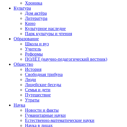
Хроника
Культура
Дом актёра
Литература
Кино
Культурное наследие
Парк культуры и чтения
Образование
Школа и вуз
Учитель
Реформы
ПОЛЁТ (научно-педагогический вестник)
Общество
История
Свободная трибуна
Люди
Лицейские беседы
Семья и дети
Путешествие
Утраты
Наука
Новости и факты
Гуманитарные науки
Естественно-математические науки
Наука в лицах