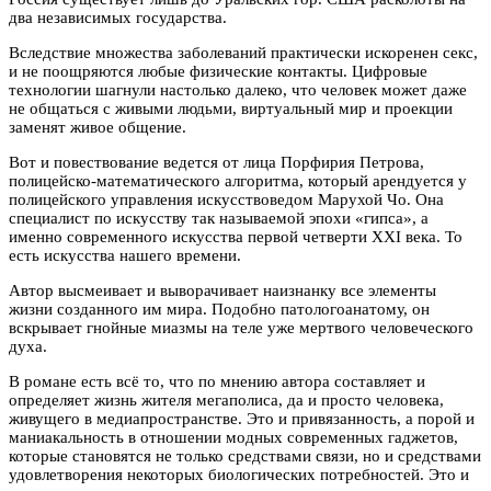
два независимых государства.
Вследствие множества заболеваний практически искоренен секс,
и не поощряются любые физические контакты. Цифровые
технологии шагнули настолько далеко, что человек может даже
не общаться с живыми людьми, виртуальный мир и проекции
заменят живое общение.
Вот и повествование ведется от лица Порфирия Петрова,
полицейско-математического алгоритма, который арендуется у
полицейского управления искусствоведом Марухой Чо. Она
специалист по искусству так называемой эпохи «гипса», а
именно современного искусства первой четверти XXI века. То
есть искусства нашего времени.
Автор высмеивает и выворачивает наизнанку все элементы
жизни созданного им мира. Подобно патологоанатому, он
вскрывает гнойные миазмы на теле уже мертвого человеческого
духа.
В романе есть всё то, что по мнению автора составляет и
определяет жизнь жителя мегаполиса, да и просто человека,
живущего в медиапространстве. Это и привязанность, а порой и
маниакальность в отношении модных современных гаджетов,
которые становятся не только средствами связи, но и средствами
удовлетворения некоторых биологических потребностей. Это и