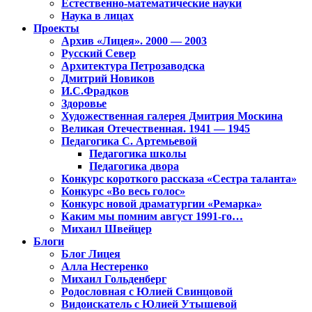
Естественно-математические науки
Наука в лицах
Проекты
Архив «Лицея». 2000 — 2003
Русский Север
Архитектура Петрозаводска
Дмитрий Новиков
И.С.Фрадков
Здоровье
Художественная галерея Дмитрия Москина
Великая Отечественная. 1941 — 1945
Педагогика С. Артемьевой
Педагогика школы
Педагогика двора
Конкурс короткого рассказа «Сестра таланта»
Конкурс «Во весь голос»
Конкурс новой драматургии «Ремарка»
Каким мы помним август 1991-го…
Михаил Швейцер
Блоги
Блог Лицея
Алла Нестеренко
Михаил Гольденберг
Родословная с Юлией Свинцовой
Видоискатель с Юлией Утышевой