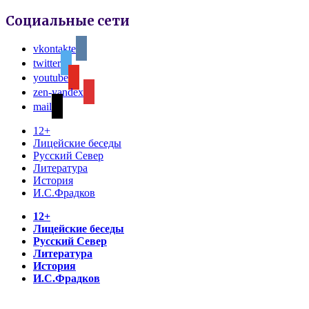
Социальные сети
vkontakte
twitter
youtube
zen-yandex
mail
12+
Лицейские беседы
Русский Север
Литература
История
И.С.Фрадков
12+
Лицейские беседы
Русский Север
Литература
История
И.С.Фрадков