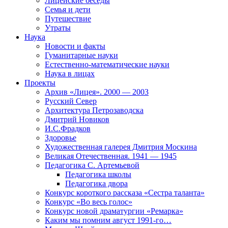
Лицейские беседы
Семья и дети
Путешествие
Утраты
Наука
Новости и факты
Гуманитарные науки
Естественно-математические науки
Наука в лицах
Проекты
Архив «Лицея». 2000 — 2003
Русский Север
Архитектура Петрозаводска
Дмитрий Новиков
И.С.Фрадков
Здоровье
Художественная галерея Дмитрия Москина
Великая Отечественная. 1941 — 1945
Педагогика С. Артемьевой
Педагогика школы
Педагогика двора
Конкурс короткого рассказа «Сестра таланта»
Конкурс «Во весь голос»
Конкурс новой драматургии «Ремарка»
Каким мы помним август 1991-го…