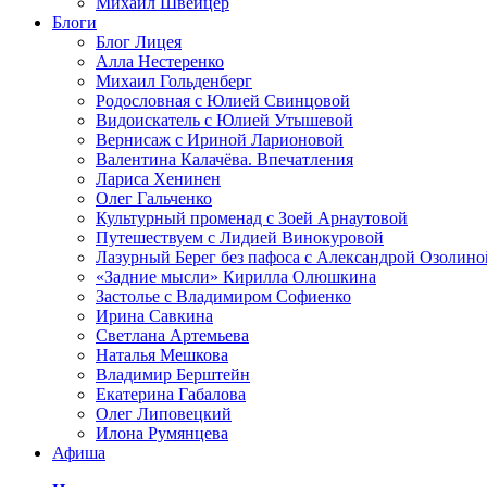
Михаил Швейцер
Блоги
Блог Лицея
Алла Нестеренко
Михаил Гольденберг
Родословная с Юлией Свинцовой
Видоискатель с Юлией Утышевой
Вернисаж с Ириной Ларионовой
Валентина Калачёва. Впечатления
Лариса Хенинен
Олег Гальченко
Культурный променад с Зоей Арнаутовой
Путешествуем с Лидией Винокуровой
Лазурный Берег без пафоса с Александрой Озолино
«Задние мысли» Кирилла Олюшкина
Застолье с Владимиром Софиенко
Ирина Савкина
Светлана Артемьева
Наталья Мешкова
Владимир Берштейн
Екатерина Габалова
Олег Липовецкий
Илона Румянцева
Афиша