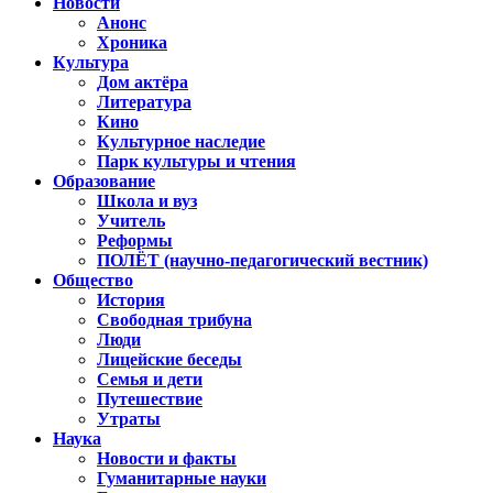
Новости
Анонс
Хроника
Культура
Дом актёра
Литература
Кино
Культурное наследие
Парк культуры и чтения
Образование
Школа и вуз
Учитель
Реформы
ПОЛЁТ (научно-педагогический вестник)
Общество
История
Свободная трибуна
Люди
Лицейские беседы
Семья и дети
Путешествие
Утраты
Наука
Новости и факты
Гуманитарные науки